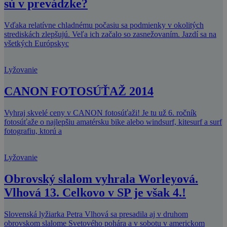
sú v prevádzke?
Vďaka relatívne chladnému počasiu sa podmienky v okolitých
strediskách zlepšujú. Veľa ich začalo so zasnežovaním. Jazdí sa na
všetkých Európskyc
Lyžovanie
CANON FOTOSÚŤAŽ 2014
Vyhraj skvelé ceny v CANON fotosúťaži! Je tu už 6. ročník
fotosúťaže o najlepšiu amatérsku bike alebo windsurf, kitesurf a surf
fotografiu, ktorú a
Lyžovanie
Obrovský slalom vyhrala Worleyová.
Vlhová 13. Celkovo v SP je však 4.!
Slovenská lyžiarka Petra Vlhová sa presadila aj v druhom
obrovskom slalome Svetového pohára a v sobotu v americkom