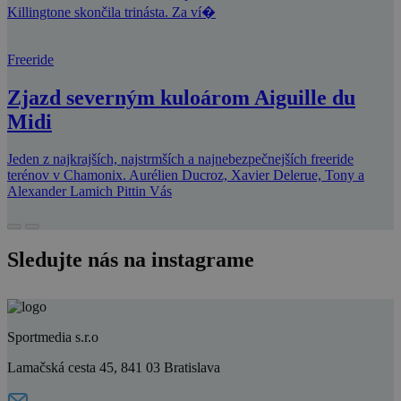
Killingtone skončila trinásta. Za ví�
Freeride
Zjazd severným kuloárom Aiguille du
Midi
Jeden z najkrajších, najstrmších a najnebezpečnejších freeride
terénov v Chamonix. Aurélien Ducroz, Xavier Delerue, Tony a
Alexander Lamich Pittin Vás
Sledujte nás na instagrame
Sportmedia s.r.o
Lamačská cesta 45, 841 03 Bratislava