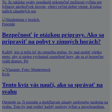
To, že rakúske svahy ponúkajú nekonečné možnosti vyžitia pre
lyžiarov akejkoľvek úrovne, všetci veľmi dobre vieme. Krajina
našich západných sus
Freeride
Bezpečnosť je otázkou prípravy. Ako sa
pripraviť na pobyt v zimných horách?
Každý, kto si trúfa ísť do zimného terénu, by mal urobiť všetko
preto, aby si nielen vychutnal zasnežené hory, ale sa aj bezpečne
vrátil domov. Pri
Kvíz
Tento kvíz vás naučí, ako sa správať na
svahu
Otestujte sa, či poznáte a dodržiavate zásady správneho jazdenia na
svahu. Toto by mal vedieť každý správny lyžiar a snowboardista.