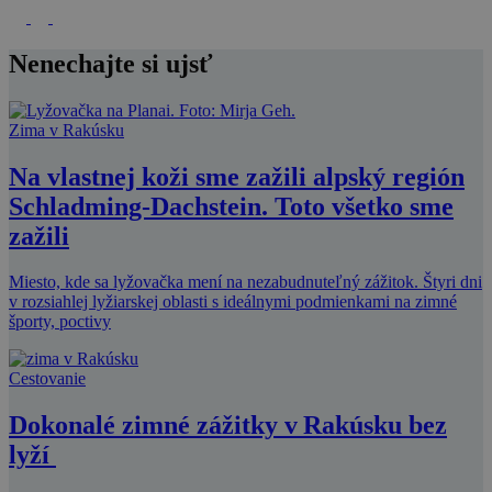
Nenechajte si ujsť
Zima v Rakúsku
Na vlastnej koži sme zažili alpský región
Schladming-Dachstein. Toto všetko sme
zažili
Miesto, kde sa lyžovačka mení na nezabudnuteľný zážitok. Štyri dni
v rozsiahlej lyžiarskej oblasti s ideálnymi podmienkami na zimné
športy, poctivy
Cestovanie
Dokonalé zimné zážitky v Rakúsku bez
lyží