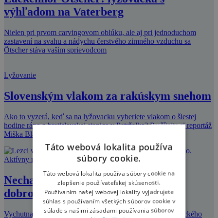
výhľadom na Vaterberg
Nielen pri prvom carvingovom oblúku, ale aj pri jednoduchom
zastavení na svahu a nádychu čerstvého zimného vzduchu sa
Ötscher stáva vaším sprievodcom
Lyžovanie
Slovenským vlakom za rakúskym snehom
Ako to vyzerá, keď sa na lyžovacku vyberiete vlakom o šiestej
hodine ráno z bratislavskej stanice v Petržalke? Prečítajte si reportáž
Miška Blaška a
Táto webová lokalita používa
súbory cookie.
Aktívny relax
Táto webová lokalita používa súbory cookie na
Nechajte sa nahovoriť na zimné
zlepšenie používateľskej skúsenosti.
dobrodružstvá vo Vysokých Tatrách
Používaním našej webovej lokality vyjadrujete
súhlas s používaním všetkých súborov cookie v
súlade s našimi zásadami používania súborov
Vychutnajte si tatranskú snehovú pokrývku priamo z turistického