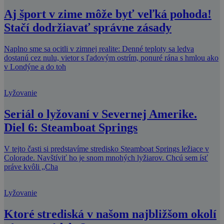
Aj šport v zime môže byť veľká pohoda!
Stačí dodržiavať správne zásady
Naplno sme sa ocitli v zimnej realite: Denné teploty sa ledva
dostanú cez nulu, vietor s ľadovým ostrím, ponuré rána s hmlou ako
v Londýne a do toh
Lyžovanie
Seriál o lyžovaní v Severnej Amerike.
Diel 6: Steamboat Springs
V tejto časti si predstavíme stredisko Steamboat Springs ležiace v
Colorade. Navštíviť ho je snom mnohých lyžiarov. Chcú sem ísť
práve kvôli „Cha
Lyžovanie
Ktoré strediská v našom najbližšom okolí