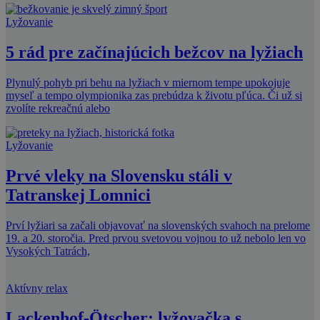
Lyžovanie
5 rád pre začínajúcich bežcov na lyžiach
Plynulý pohyb pri behu na lyžiach v miernom tempe upokojuje
myseľ a tempo olympionika zas prebúdza k životu pľúca. Či už si
zvolíte rekreačnú alebo
Lyžovanie
Prvé vleky na Slovensku stáli v
Tatranskej Lomnici
Prví lyžiari sa začali objavovať na slovenských svahoch na prelome
19. a 20. storočia. Pred prvou svetovou vojnou to už nebolo len vo
Vysokých Tatrách,
Aktívny relax
Lackenhof-Ötscher: lyžovačka s