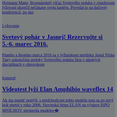
Hermann Maier, štvornásobný víťaz Svetového pohára v zjazdovom
lyžovaní ukončil nečakane svoju kariéru. Povedal to na tlačovej
konferencií, po sko
Lyžovanie
Svetový pohár v Jasnej! Rezervujte si
5.-6. marec 2016.
Piateho a šiesteho marca 2016 sa v lyžiarskom stredisku Jasná Nízke
Tatry uskutočnia preteky Svetového pohára žien v alpských
disciplínach v obrovskom
featured
Videotest lyží Elan Amphibio waveflex 14
Ak ma pamäť nemýli, s predchodcom tohto modelu som sa po prvý
krát stretol v roku 2006. Slovinská firma ELAN na výstave ISPO
MNÍCHOV prestavila modelov�