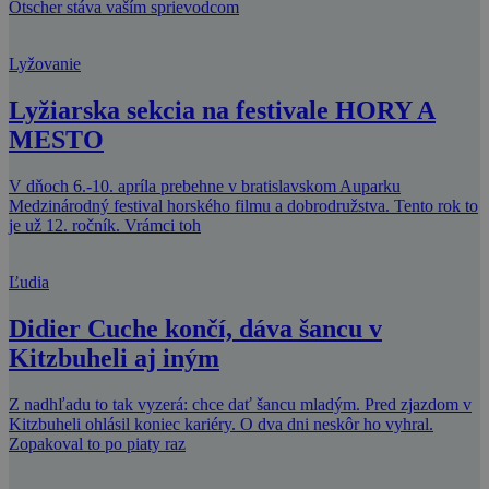
Ötscher stáva vaším sprievodcom
Lyžovanie
Lyžiarska sekcia na festivale HORY A
MESTO
V dňoch 6.-10. apríla prebehne v bratislavskom Auparku
Medzinárodný festival horského filmu a dobrodružstva. Tento rok to
je už 12. ročník. Vrámci toh
Ľudia
Didier Cuche končí, dáva šancu v
Kitzbuheli aj iným
Z nadhľadu to tak vyzerá: chce dať šancu mladým. Pred zjazdom v
Kitzbuheli ohlásil koniec kariéry. O dva dni neskôr ho vyhral.
Zopakoval to po piaty raz