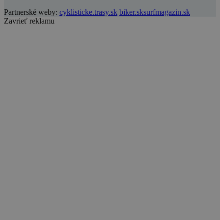
Partnerské weby:
cyklisticke.trasy.sk
biker.sk
surfmagazin.sk
Zavrieť reklamu