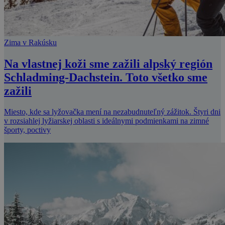
Zima v Rakúsku
Na vlastnej koži sme zažili alpský región
Schladming-Dachstein. Toto všetko sme
zažili
Miesto, kde sa lyžovačka mení na nezabudnuteľný zážitok. Štyri dni
v rozsiahlej lyžiarskej oblasti s ideálnymi podmienkami na zimné
športy, poctivy