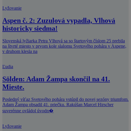
Lyžovanie
Aspen č. 2: Zuzulová vypadla, Vlhová
historicky siedma!
Slovenská lyžiarka Petra Vlhová sa so štartovým číslom 25 prebila
na štvrté miesto v prvom kole slalomu Svetového pohára v Aspene,
v druhom klesla na
Ľudia
Sölden: Adam Žampa skončil na 41.
Mieste.
Posledný víťaz Svetového pohára vstúpil do novej sezóny triumfom.
Adam Žampa obsadil 41. priečku. Rakúšan Marcel Hirscher
suverénne ovládol úvodn�
Lyžovanie