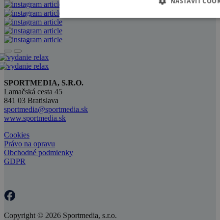
NASTAVIŤ COOK
SPORTMEDIA, S.R.O.
Lamačská cesta 45
841 03 Bratislava
sportmedia@sportmedia.sk
www.sportmedia.sk
Cookies
Právo na opravu
Obchodné podmienky
GDPR
Copyright © 2026 Sportmedia, s.r.o.