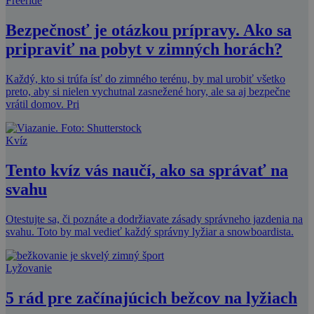
Freeride
Bezpečnosť je otázkou prípravy. Ako sa
pripraviť na pobyt v zimných horách?
Každý, kto si trúfa ísť do zimného terénu, by mal urobiť všetko
preto, aby si nielen vychutnal zasnežené hory, ale sa aj bezpečne
vrátil domov. Pri
Kvíz
Tento kvíz vás naučí, ako sa správať na
svahu
Otestujte sa, či poznáte a dodržiavate zásady správneho jazdenia na
svahu. Toto by mal vedieť každý správny lyžiar a snowboardista.
Lyžovanie
5 rád pre začínajúcich bežcov na lyžiach