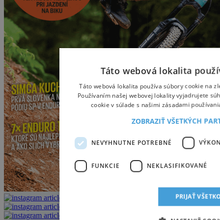
Táto webová lokalita použí
Táto webová lokalita používa súbory cookie na zl
Používaním našej webovej lokality vyjadrujete sú
cookie v súlade s našimi zásadami používani
ZOBRAZIŤ VŠETKÝCH PA
NEVYHNUTNE POTREBNÉ
VÝKO
FUNKCIE
NEKLASIFIKOVANÉ
PRIJAŤ VŠETK