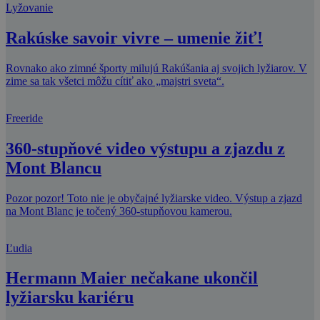
Lyžovanie
Rakúske savoir vivre – umenie žiť!
Rovnako ako zimné športy milujú Rakúšania aj svojich lyžiarov. V
zime sa tak všetci môžu cítiť ako „majstri sveta“.
Freeride
360-stupňové video výstupu a zjazdu z
Mont Blancu
Pozor pozor! Toto nie je obyčajné lyžiarske video. Výstup a zjazd
na Mont Blanc je točený 360-stupňovou kamerou.
Ľudia
Hermann Maier nečakane ukončil
lyžiarsku kariéru