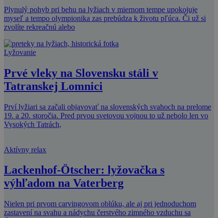
Plynulý pohyb pri behu na lyžiach v miernom tempe upokojuje
myseľ a tempo olympionika zas prebúdza k životu pľúca. Či už si
zvolíte rekreačnú alebo
Lyžovanie
Prvé vleky na Slovensku stáli v
Tatranskej Lomnici
Prví lyžiari sa začali objavovať na slovenských svahoch na prelome
19. a 20. storočia. Pred prvou svetovou vojnou to už nebolo len vo
Vysokých Tatrách,
Aktívny relax
Lackenhof-Ötscher: lyžovačka s
výhľadom na Vaterberg
Nielen pri prvom carvingovom oblúku, ale aj pri jednoduchom
zastavení na svahu a nádychu čerstvého zimného vzduchu sa