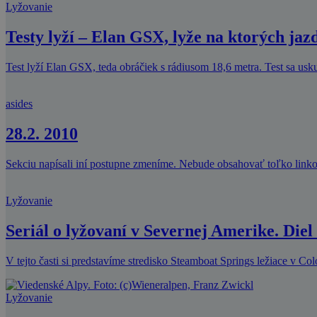
Lyžovanie
Testy lyží – Elan GSX, lyže na ktorých ja
Test lyží Elan GSX, teda obráčiek s rádiusom 18,6 metra. Test sa usku
asides
28.2. 2010
Sekciu napísali iní postupne zmeníme. Nebude obsahovať toľko linko
Lyžovanie
Seriál o lyžovaní v Severnej Amerike. Diel
V tejto časti si predstavíme stredisko Steamboat Springs ležiace v C
Lyžovanie