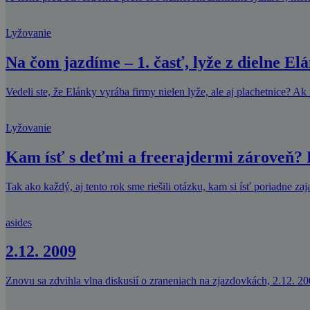
Lyžovanie
Na čom jazdíme – 1. časť, lyže z dielne El
Vedeli ste, že Elánky vyrába firmy nielen lyže, ale aj plachetnice? Ak
Lyžovanie
Kam ísť s deťmi a freerajdermi zároveň?
Tak ako každý, aj tento rok sme riešili otázku, kam si ísť poriadne za
asides
2.12. 2009
Znovu sa zdvihla vlna diskusií o zraneniach na zjazdovkách, 2.12. 20