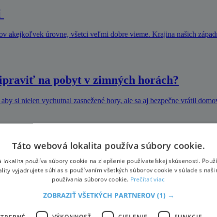
í
rov akejkoľvek úrovne, všetci veľmi dobre vieme. Krajina našich zápa
ripraviť na pobyt v zimných horách?
 aby si nielen vychutnal zasnežené hory, ale sa aj bezpečne vrátil domov
Táto webová lokalita používa súbory cookie.
 lokalita používa súbory cookie na zlepšenie používateľskej skúsenosti. Použ
a tempo olympionika zas prebúdza k životu pľúca. Či už si zvolíte re
ality vyjadrujete súhlas s používaním všetkých súborov cookie v súlade s naš
používania súborov cookie.
Prečítať viac
ZOBRAZIŤ VŠETKÝCH PARTNEROV
(1) →
j Lomnici
OTREBNÉ
VÝKONNOSŤ
CIELENIE
FUNKCIE