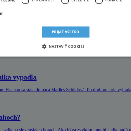
9. a 20. storočia. Pred prvou svetovou vojnou to už nebolo len vo Vys
NÉ
PRIJAŤ VŠETKO
 na Vaterberg
NASTAVIŤ COOKIES
vení na svahu a nádychu čerstvého zimného vzduchu sa Ötscher stáva 
ulka vypadla
m Flachau sa stala domáca Marlies Schildová. Po druhom kole vyhrala
vahoch?
orí jazdia na slovenských horách. Ako býva zvykom, mnohí ľudia budú p