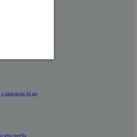
okých Tatrách,
vaším sprievodcom
 s náskokom 34 sto
o jeho prečíta