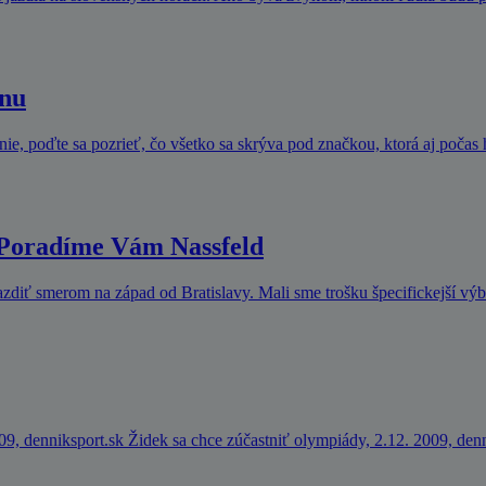
ánu
 nie, poďte sa pozrieť, čo všetko sa skrýva pod značkou, ktorá aj počas
 Poradíme Vám Nassfeld
jazdiť smerom na západ od Bratislavy. Mali sme trošku špecifickejší výb
09, denniksport.sk Židek sa chce zúčastniť olympiády, 2.12. 2009, den