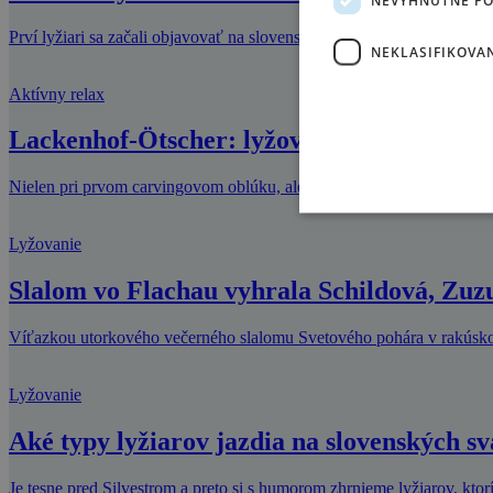
Prví lyžiari sa začali objavovať na slovenských svahoch na prelome 1
NEKLASIFIKOVA
Aktívny relax
Lackenhof-Ötscher: lyžovačka s výhľadom
Nielen pri prvom carvingovom oblúku, ale aj pri jednoduchom zasta
Lyžovanie
Slalom vo Flachau vyhrala Schildová, Zuz
Víťazkou utorkového večerného slalomu Svetového pohára v rakúsko
Lyžovanie
Aké typy lyžiarov jazdia na slovenských s
Je tesne pred Silvestrom a preto si s humorom zhrnieme lyžiarov, kt