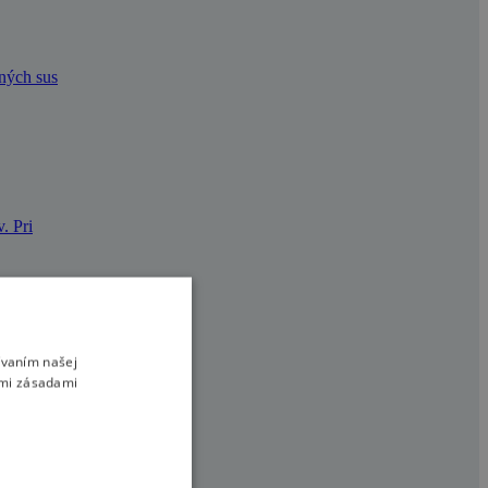
dných sus
. Pri
ívaním našej
kreačnú alebo
imi zásadami