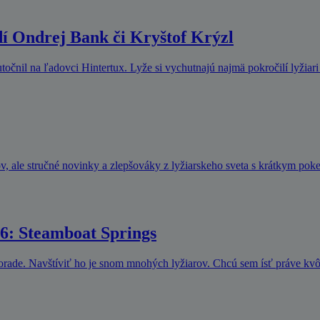
zdí Ondrej Bank či Kryštof Krýzl
točnil na ľadovci Hintertux. Lyže si vychutnajú najmä pokročilí lyžiari
v, ale stručné novinky a zlepšováky z lyžiarskeho sveta s krátkym p
 6: Steamboat Springs
olorade. Navštíviť ho je snom mnohých lyžiarov. Chcú sem ísť práve kv