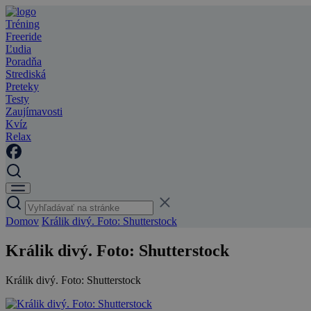
Tréning
Freeride
Ľudia
Poradňa
Strediská
Preteky
Testy
Zaujímavosti
Kvíz
Relax
Domov
Králik divý. Foto: Shutterstock
Králik divý. Foto: Shutterstock
Králik divý. Foto: Shutterstock