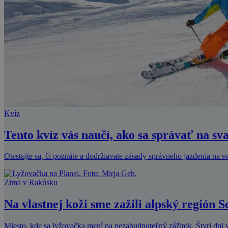
Kvíz
Tento kvíz vás naučí, ako sa správať na sv
Otestujte sa, či poznáte a dodržiavate zásady správneho jazdenia na 
Zima v Rakúsku
Na vlastnej koži sme zažili alpský región 
Miesto, kde sa lyžovačka mení na nezabudnuteľný zážitok. Štyri dni v