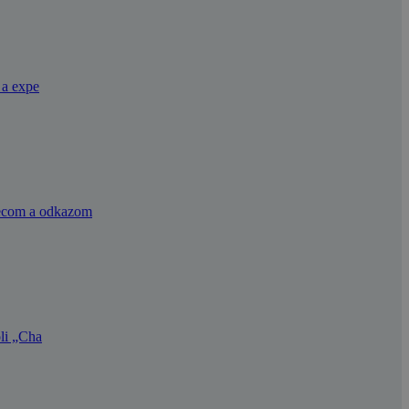
 a expe
okecom a odkazom
ôli „Cha