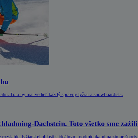
ahu
svahu. Toto by mal vedieť každý správny lyžiar a snowboardista.
Schladming-Dachstein. Toto všetko sme zažili
 rozsiahlej lyžiarskej oblasti s ideálnymi podmienkami na zimné športy