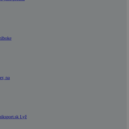
 hlboke
er, na
niksport.sk Lyž