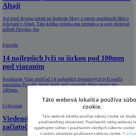
Altaji
Asi pred dvoma rokmi na festivale Hory a mesto predstavili film o
lyžovaní v Altaji. Táto krátka snímka ma upútala a ja som sledoval
príbeh človeka, kto
Freeride
14 najlepších lyží so šírkou pod 100mm
pod viazaním
Ponúkame Vám prehľad 14 najlepších freeridových lyží podľa
magazínu Powder, ktoré majú pod viazaním šírku menej ako
100mm.
Táto webová lokalita používa súb
cookie.
Lyžovanie
Táto webová lokalita používa súbory cookie na zlepš
Viedenské Alpy – miesto kde sa zo
používateľskej skúsenosti. Používaním našej webovej lo
začiatočníkov stávajú profíci
vyjadrujete súhlas s používaním všetkých súborov cookie 
s našimi zásadami používania súborov cookie.
Prečíta