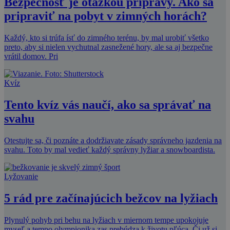
Bezpečnosť je otázkou prípravy. Ako sa
pripraviť na pobyt v zimných horách?
Každý, kto si trúfa ísť do zimného terénu, by mal urobiť všetko
preto, aby si nielen vychutnal zasnežené hory, ale sa aj bezpečne
vrátil domov. Pri
Kvíz
Tento kvíz vás naučí, ako sa správať na
svahu
Otestujte sa, či poznáte a dodržiavate zásady správneho jazdenia na
svahu. Toto by mal vedieť každý správny lyžiar a snowboardista.
Lyžovanie
5 rád pre začínajúcich bežcov na lyžiach
Plynulý pohyb pri behu na lyžiach v miernom tempe upokojuje
myseľ a tempo olympionika zas prebúdza k životu pľúca. Či už si