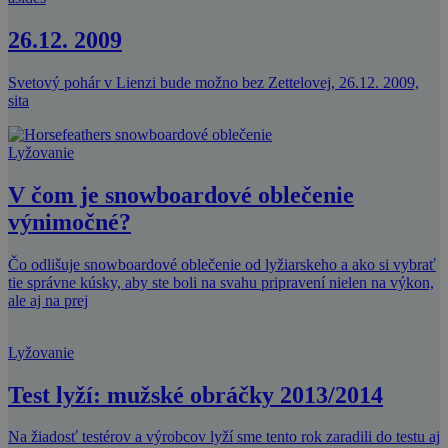
26.12. 2009
Svetový pohár v Lienzi bude možno bez Zettelovej, 26.12. 2009,
sita
Lyžovanie
V čom je snowboardové oblečenie
výnimočné?
Čo odlišuje snowboardové oblečenie od lyžiarskeho a ako si vybrať
tie správne kúsky, aby ste boli na svahu pripravení nielen na výkon,
ale aj na prej
Lyžovanie
Test lyží: mužské obráčky 2013/2014
Na žiadosť testérov a výrobcov lyží sme tento rok zaradili do testu aj