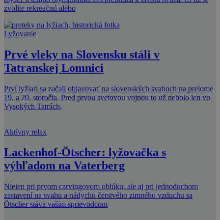
zvolíte rekreačnú alebo
Lyžovanie
Prvé vleky na Slovensku stáli v
Tatranskej Lomnici
Prví lyžiari sa začali objavovať na slovenských svahoch na prelome
19. a 20. storočia. Pred prvou svetovou vojnou to už nebolo len vo
Vysokých Tatrách,
Aktívny relax
Lackenhof-Ötscher: lyžovačka s
výhľadom na Vaterberg
Nielen pri prvom carvingovom oblúku, ale aj pri jednoduchom
zastavení na svahu a nádychu čerstvého zimného vzduchu sa
Ötscher stáva vaším sprievodcom