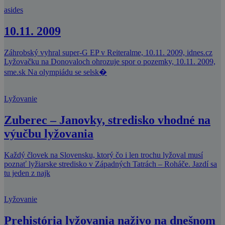
asides
10.11. 2009
Záhrobský vyhral super-G EP v Reiteralme, 10.11. 2009, idnes.cz
Lyžovačku na Donovaloch ohrozuje spor o pozemky, 10.11. 2009,
sme.sk Na olympiádu se selsk�
Lyžovanie
Zuberec – Janovky, stredisko vhodné na
výučbu lyžovania
Každý človek na Slovensku, ktorý čo i len trochu lyžoval musí
poznať lyžiarske stredisko v Západných Tatrách – Roháče. Jazdí sa
tu jeden z najk
Lyžovanie
Prehistória lyžovania naživo na dnešnom