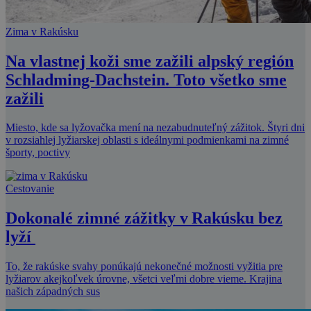
Zima v Rakúsku
Na vlastnej koži sme zažili alpský región
Schladming-Dachstein. Toto všetko sme
zažili
Miesto, kde sa lyžovačka mení na nezabudnuteľný zážitok. Štyri dni
v rozsiahlej lyžiarskej oblasti s ideálnymi podmienkami na zimné
športy, poctivy
Cestovanie
Dokonalé zimné zážitky v Rakúsku bez
lyží
To, že rakúske svahy ponúkajú nekonečné možnosti vyžitia pre
lyžiarov akejkoľvek úrovne, všetci veľmi dobre vieme. Krajina
našich západných sus