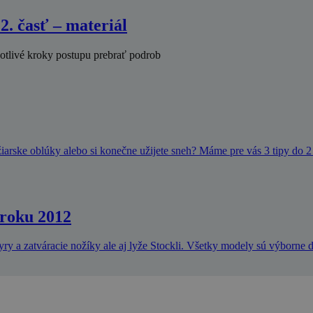
 2. časť – materiál
otlivé kroky postupu prebrať podrob
yžiarske oblúky alebo si konečne užijete sneh? Máme pre vás 3 tipy do 2
 roku 2012
y a zatváracie nožíky ale aj lyže Stockli. Všetky modely sú výborne d