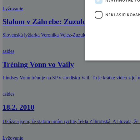
Lyžovanie
NEKLASIFIKOVA
Slalom v Záhrebe: Zuzulová vyhrala, Vlho
Slovenská lyžiarka Veronika Velez-Zuzulová triumfovala v utorkovom
asides
Tréning Vonn vo Vaily
Lindsey Vonn trénuje na SP v stredisku Vail. Tu je krátke video z jej
asides
18.2. 2010
Ukázala jsem, že slalom umím rychle, řekla Záhrobská. A litovala, že
Lyžovanie