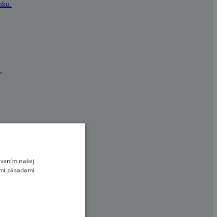
nku.
,
preto prin�
ívaním našej
imi zásadami
vislé od Vášho r