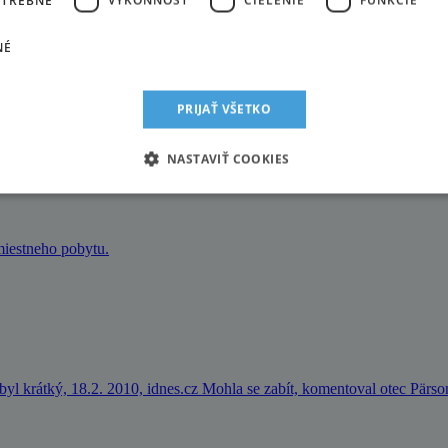
NÉ
vá skončila druhá
PRIJAŤ VŠETKO
 slalome Svetového pohára v chorvátskom Záhrebe a slávila tak prvé v
NASTAVIŤ COOKIES
 miestneho pobytu.
 byl krátký, 18.2. 2010, idnes.cz Mohla se zabít, komentoval otec Pärs