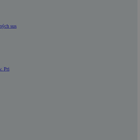
dných sus
. Pri