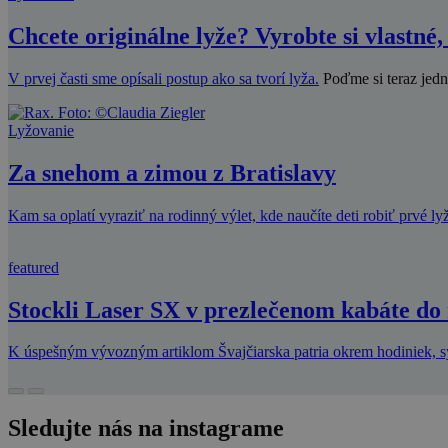
Chcete originálne lyže? Vyrobte si vlastné,
V prvej časti sme opísali
postup ako sa tvorí lyža.
Poďme si teraz jedn
Lyžovanie
Za snehom a zimou z Bratislavy
Kam sa oplatí vyraziť na rodinný výlet, kde naučíte deti robiť prvé l
featured
Stockli Laser SX v prezlečenom kabáte do
K úspešným vývozným artiklom Švajčiarska patria okrem hodiniek, syr
Sledujte nás na instagrame