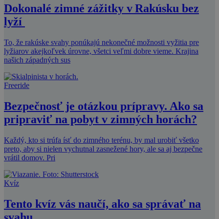
Dokonalé zimné zážitky v Rakúsku bez
lyží
To, že rakúske svahy ponúkajú nekonečné možnosti vyžitia pre
lyžiarov akejkoľvek úrovne, všetci veľmi dobre vieme. Krajina
našich západných sus
Freeride
Bezpečnosť je otázkou prípravy. Ako sa
pripraviť na pobyt v zimných horách?
Každý, kto si trúfa ísť do zimného terénu, by mal urobiť všetko
preto, aby si nielen vychutnal zasnežené hory, ale sa aj bezpečne
vrátil domov. Pri
Kvíz
Tento kvíz vás naučí, ako sa správať na
svahu