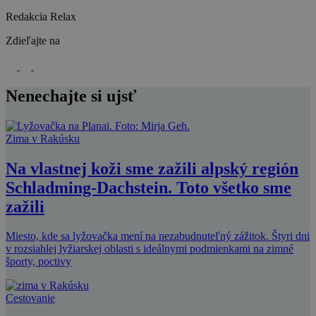
Redakcia Relax
Zdieľajte na
Nenechajte si ujsť
Zima v Rakúsku
Na vlastnej koži sme zažili alpský región
Schladming-Dachstein. Toto všetko sme
zažili
Miesto, kde sa lyžovačka mení na nezabudnuteľný zážitok. Štyri dni
v rozsiahlej lyžiarskej oblasti s ideálnymi podmienkami na zimné
športy, poctivy
Cestovanie