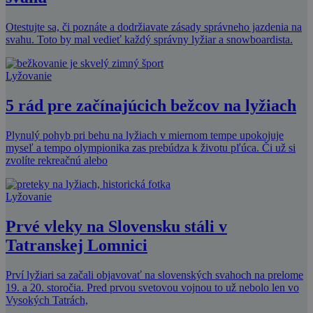
Otestujte sa, či poznáte a dodržiavate zásady správneho jazdenia na
svahu. Toto by mal vedieť každý správny lyžiar a snowboardista.
Lyžovanie
5 rád pre začínajúcich bežcov na lyžiach
Plynulý pohyb pri behu na lyžiach v miernom tempe upokojuje
myseľ a tempo olympionika zas prebúdza k životu pľúca. Či už si
zvolíte rekreačnú alebo
Lyžovanie
Prvé vleky na Slovensku stáli v
Tatranskej Lomnici
Prví lyžiari sa začali objavovať na slovenských svahoch na prelome
19. a 20. storočia. Pred prvou svetovou vojnou to už nebolo len vo
Vysokých Tatrách,