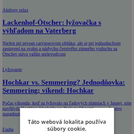
Aktívny relax
Lackenhof-Ötscher: lyžovačka s
výhľadom na Vaterberg
Nielen pri prvom carvingovom oblúku, ale aj pri jednoduchom
zastavení na svahu a nádychu čerstvého zimného vzduchu sa
Ötscher stáva vaším sprievodcom
Lyžovanie
Hochkar vs. Semmering? Jednodňovka:
Semmering; víkend: Hochkar
Počas víkendu, keď sa lyžovalo na ľadových platniach v Jasnej, sme
navštívili Hochkar. Vyplatilo sa. Bolo tu 50 centimetrov čerstvo
napadnutého nerozj
Táto webová lokalita používa
súbory cookie.
Ľudia