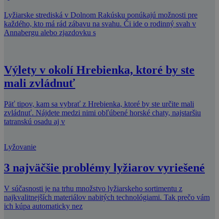
Lyžiarske strediská v Dolnom Rakúsku ponúkajú možnosti pre
každého, kto má rád zábavu na svahu. Či ide o rodinný svah v
Annabergu alebo zjazdovku s
Výlety v okolí Hrebienka, ktoré by ste
mali zvládnuť
Päť tipov, kam sa vybrať z Hrebienka, ktoré by ste určite mali
zvládnuť. Nájdete medzi nimi obľúbené horské chaty, najstaršiu
tatranskú osadu aj v
Lyžovanie
3 najväčšie problémy lyžiarov vyriešené
V súčasnosti je na trhu množstvo lyžiarskeho sortimentu z
najkvalitnejších materiálov nabitých technológiami. Tak prečo vám
ich kúpa automaticky nez