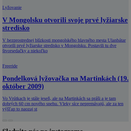
Lyžovanie
V Mongolsku otvorili svoje prvé lyžiarske
stredisko
V bezprostrednej blízkosti mongolského hlavného mesta Ulanbátar
otvorili prvé lyžiarske stredisko v Mongolsku. Postavili tu dve
štvorsedačky a niekoľko
Freeride
Pondelková lyžovačka na Martinkách (19.
október 2009)
Vo Vrútkach je stále jeseň, ale na Martinkách sa práši a je tam
dobrých 60 cm nového snehu. Vleky síce nepremávajú, ale za ten
výšľap to naozaj st