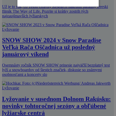
Už je to rok, čo Teton Gravity Research nakrútili parádny freeski
filmík The Way of Life. Pozrite si krátky zostrih tých
najzaujímavších lyžiarskych
Lyžovanie
SNOW SHOW 2024 v Snow Paradise
Veľká Rača Oščadnica už posledný
januárový víkend
Osemnásty ročník SNOW SHOW prinesie najväčší bezplatný test
lyží a snowboardov od šiestich značiek, diskusie so známymi
osobnosťami a koncerty slo
Lyžovanie
Lyžovanie v susednom Dolnom Rakúsku:
novinky tohtoročnej sezóny a obľúbené
lyžiarske centrá