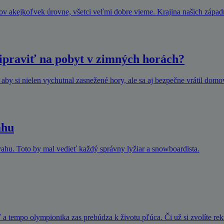
rov akejkoľvek úrovne, všetci veľmi dobre vieme. Krajina našich zápa
ripraviť na pobyt v zimných horách?
 aby si nielen vychutnal zasnežené hory, ale sa aj bezpečne vrátil domov
ahu
svahu. Toto by mal vedieť každý správny lyžiar a snowboardista.
a tempo olympionika zas prebúdza k životu pľúca. Či už si zvolíte re