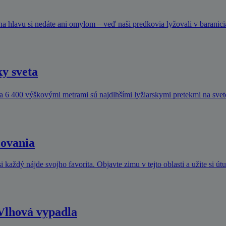
 na hlavu si nedáte ani omylom – veď naši predkovia lyžovali v baranici
ky sveta
a 6 400 výškovými metrami sú najdlhšími lyžiarskymi pretekmi na svet
žovania
ždý nájde svojho favorita. Objavte zimu v tejto oblasti a užite si útul
Vlhová vypadla