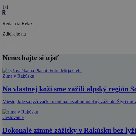
1/1
Redakcia Relax
Zdieľajte na
Nenechajte si ujsť
Zima v Rakúsku
Na vlastnej koži sme zažili alpský región 
Miesto, kde sa lyžovačka mení na nezabudnuteľný zážitok. Štyri dni v
Cestovanie
Dokonalé zimné zážitky v Rakúsku bez lyž