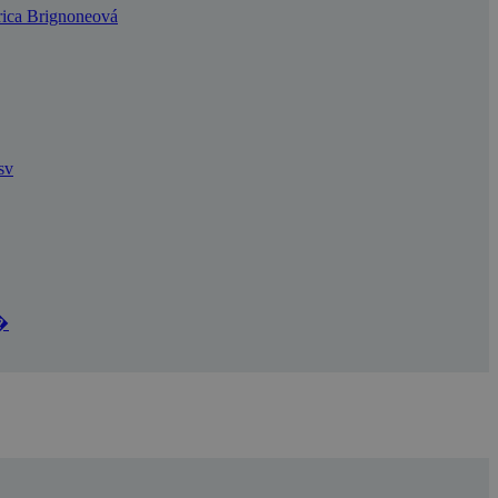
rica Brignoneová
sv
u�