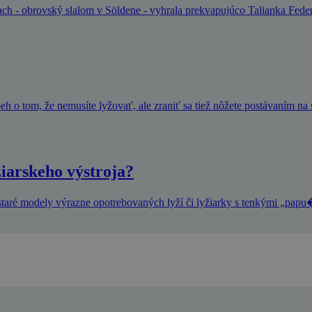
ach - obrovský slalom v Söldene - vyhrala prekvapujúco Talianka Fede
eh o tom, že nemusíte lyžovať, ale zraniť sa tiež nôžete postávaním na 
iarskeho výstroja?
 staré modely výrazne opotrebovaných lyží či lyžiarky s tenkými „pap