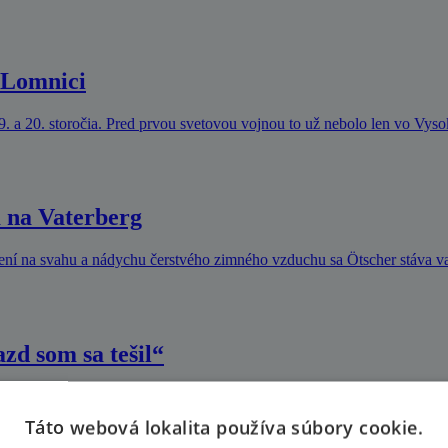
j Lomnici
9. a 20. storočia. Pred prvou svetovou vojnou to už nebolo len vo Vys
 na Vaterberg
vení na svahu a nádychu čerstvého zimného vzduchu sa Ötscher stáva 
zd som sa tešil“
šie zvládol ten od ktorého to nikto nečakal ...
Táto webová lokalita používa súbory cookie.