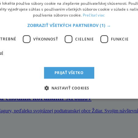
 lokalita používa súbory cookie na zlepšenie používateľskej skúsenosti. Použ
ality vyjadrujete súhlas s používaním všetkých súborov cookie v súlade s naš
používania súborov cookie.
Prečítať viac
ZOBRAZIŤ VŠETKÝCH PARTNEROV
(1) →
rách, spoločne strávený čas na svahu, večerný relax pri ohni praskaj
OTREBNÉ
VÝKONNOSŤ
CIELENIE
FUNKCIE
NÉ
ci prvý čínsky zjazd na Slovensku
6 lyžiarov a snowboardistov na štarte pretekov s masovým štartom Re
PRIJAŤ VŠETKO
NASTAVIŤ COOKIES
o a chodník korunami stromov
Magury, neďaleko svojráznej podtatranskej obce Ždiar. Svojim návšte