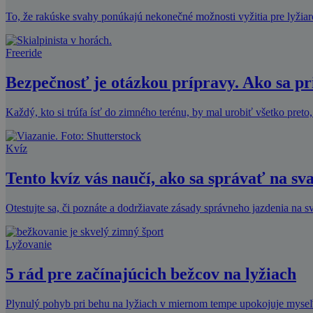
To, že rakúske svahy ponúkajú nekonečné možnosti vyžitia pre lyžia
Freeride
Bezpečnosť je otázkou prípravy. Ako sa p
Každý, kto si trúfa ísť do zimného terénu, by mal urobiť všetko preto,
Kvíz
Tento kvíz vás naučí, ako sa správať na sv
Otestujte sa, či poznáte a dodržiavate zásady správneho jazdenia na 
Lyžovanie
5 rád pre začínajúcich bežcov na lyžiach
Plynulý pohyb pri behu na lyžiach v miernom tempe upokojuje myseľ 