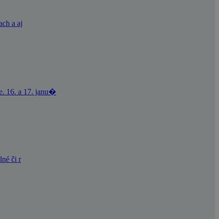
ach a aj
e. 16. a 17. janu�
né či r