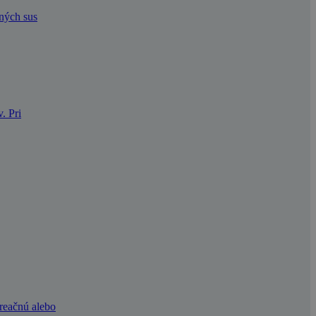
dných sus
. Pri
kreačnú alebo