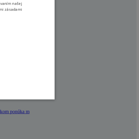
ívaním našej
imi zásadami
úcom v
d Bull Zjazd na K
vníkom ponúka m