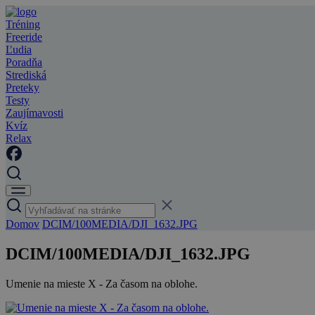
Tréning
Freeride
Ľudia
Poradňa
Strediská
Preteky
Testy
Zaujímavosti
Kvíz
Relax
Domov
DCIM/100MEDIA/DJI_1632.JPG
DCIM/100MEDIA/DJI_1632.JPG
Umenie na mieste X - Za časom na oblohe.