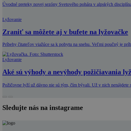
Úvodné preteky novej sezóny Svetového pohára v alpských disciplín
Lyžovanie
Zraniť sa môžete aj v bufete na lyžovačke
Príbehy čitateľov viažúce sa k pobytu na snehu. Veľmi poučný je príb
Lyžovanie
Aké sú výhody a nevýhody požičiavania lyž
Požičovne lyží už dávno nie sú tým, čím bývali. Už v nich nenájdete
Sledujte nás na instagrame