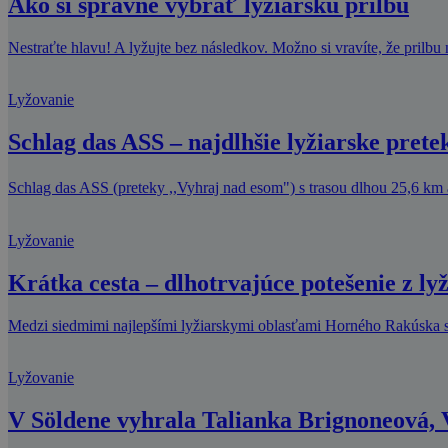
Ako si správne vybrať lyžiarsku prilbu
Nestraťte hlavu! A lyžujte bez následkov. Možno si vravíte, že prilbu
Lyžovanie
Schlag das ASS – najdlhšie lyžiarske prete
Schlag das ASS (preteky ,,Vyhraj nad esom") s trasou dlhou 25,6 km 
Lyžovanie
Krátka cesta – dlhotrvajúce potešenie z ly
Medzi siedmimi najlepšími lyžiarskymi oblasťami Horného Rakúska si ka
Lyžovanie
V Söldene vyhrala Talianka Brignoneová, 