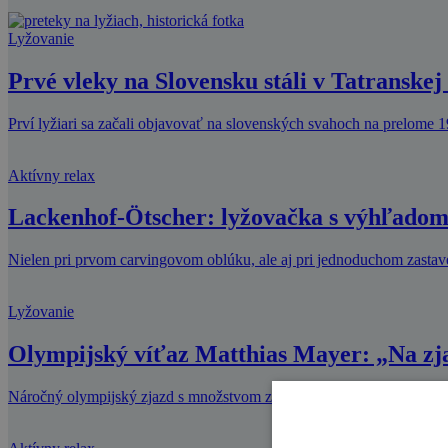
Lyžovanie
Prvé vleky na Slovensku stáli v Tatranske
Prví lyžiari sa začali objavovať na slovenských svahoch na prelome 1
Aktívny relax
Lackenhof-Ötscher: lyžovačka s výhľadom
Nielen pri prvom carvingovom oblúku, ale aj pri jednoduchom zasta
Lyžovanie
Olympijský víťaz Matthias Mayer: „Na zja
Náročný olympijský zjazd s množstvom zákrut a s dlhými skokmi najlep