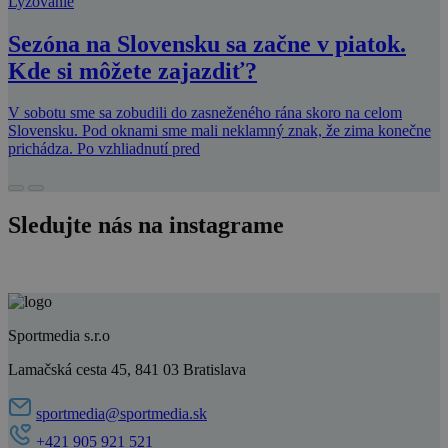
Lyžovanie
Sezóna na Slovensku sa začne v piatok.
Kde si môžete zajazdiť?
V sobotu sme sa zobudili do zasneženého rána skoro na celom
Slovensku. Pod oknami sme mali neklamný znak, že zima konečne
prichádza. Po vzhliadnutí pred
Sledujte nás na instagrame
Sportmedia s.r.o
Lamačská cesta 45, 841 03 Bratislava
sportmedia@sportmedia.sk
+421 905 921 521