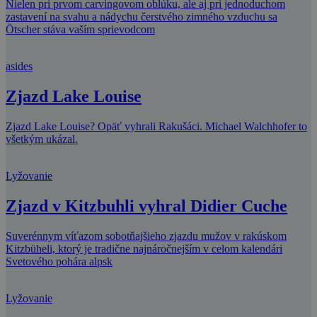
Nielen pri prvom carvingovom oblúku, ale aj pri jednoduchom
zastavení na svahu a nádychu čerstvého zimného vzduchu sa
Ötscher stáva vaším sprievodcom
asides
Zjazd Lake Louise
Zjazd Lake Louise? Opäť vyhrali Rakušáci. Michael Walchhofer to
všetkým ukázal.
Lyžovanie
Zjazd v Kitzbuhli vyhral Didier Cuche
Suverénnym víťazom sobotňajšieho zjazdu mužov v rakúskom
Kitzbüheli, ktorý je tradične najnáročnejším v celom kalendári
Svetového pohára alpsk
Lyžovanie