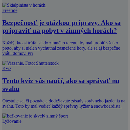
Freeride
Bezpečnosť je otázkou prípravy. Ako sa
pripraviť na pobyt v zimných horách?
Každý, kto si trúfa ísť do zimného terénu, by mal urobiť všetko
preto, aby si nielen vychutnal zasnežené hory, ale sa aj bezpečne
vrátil domov. Pri
Kvíz
Tento kvíz vás naučí, ako sa správať na
svahu
Otestujte sa, či poznáte a dodržiavate zásady správneho jazdenia na
svahu. Toto by mal vedieť každý správny lyžiar a snowboardista.
Lyžovanie