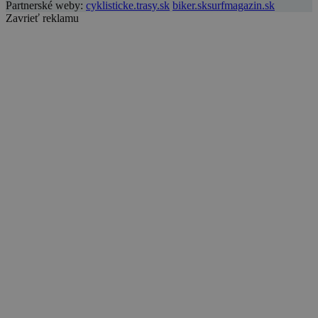
Partnerské weby:
cyklisticke.trasy.sk
biker.sk
surfmagazin.sk
Zavrieť reklamu