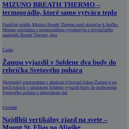
MIZUNO BREATH THERMO –
termoprádlo, ktoré samo vytvára teplo
Funkčné prádlo Mizuno Breath Thermo patrí skutočne k špičke.
Mizuno prichádza s termoprádlom vyrobeným z revolučného
materiálu Breath Thermo, ktor
Ľudia
Žampa vyjazdil v Soldene dva body do
rebríčka Svetového pohára
Slovenský reprezentant v alpskom lyžovaní Adam Žampa si po
troch rokoch v rakúskom Söldene vyjazdil body do hodnotenia
Svetového pohára v obrovskom slal
Freeride
Najdlhší vertikálny zjazd na svete –
Mount St. Elias na Aljaške