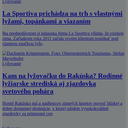
Lyžovanie
La Sportiva prichádza na trh s vlastnými
lyžami, topánkami a viazaním
Iba prednedávnom si talianska firma La Sportiva všimla, že existuje
zima. Začiatkom roka 2011 začala svojim klientom ponúkať pod
vlastnou značkou lyže,
Lyžovanie
Kam na lyžovačku do Rakúska? Rodinné
lyžiarske strediská aj zjazdovka
svetového pohára
Horné Rakúsko má u nadšencov zimných športov povesť blízkej a
dobre dostupnej destinácie, v ktorej nájdete vysokokvalitné
zjazdovky za primerané cen