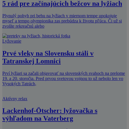
5 rád pre začínajúcich bežcov na lyžiach
Plynulý pohyb pri behu na lyžiach v miernom tempe upokojuje
myseľ a tempo olympionika zas prebúdza k životu pľúca. Či už si
zvolíte rekreačnú alebo
Lyžovanie
Prvé vleky na Slovensku stáli v
Tatranskej Lomnici
Prví lyžiari sa začali objavovať na slovenských svahoch na prelome
19. a 20. storočia. Pred prvou svetovou vojnou to už nebolo len vo
Vysokých Tatrách,
Aktívny relax
Lackenhof-Ötscher: lyžovačka s
výhľadom na Vaterberg