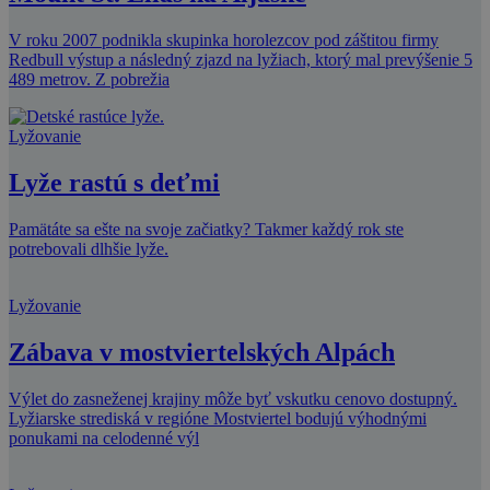
V roku 2007 podnikla skupinka horolezcov pod záštitou firmy
Redbull výstup a následný zjazd na lyžiach, ktorý mal prevýšenie 5
489 metrov. Z pobrežia
Lyžovanie
Lyže rastú s deťmi
Pamätáte sa ešte na svoje začiatky? Takmer každý rok ste
potrebovali dlhšie lyže.
Lyžovanie
Zábava v mostviertelských Alpách
Výlet do zasneženej krajiny môže byť vskutku cenovo dostupný.
Lyžiarske strediská v regióne Mostviertel bodujú výhodnými
ponukami na celodenné výl