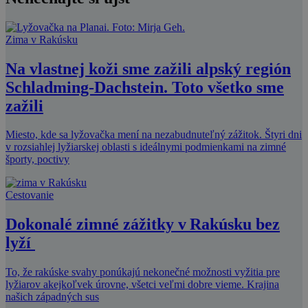
Zima v Rakúsku
Na vlastnej koži sme zažili alpský región
Schladming-Dachstein. Toto všetko sme
zažili
Miesto, kde sa lyžovačka mení na nezabudnuteľný zážitok. Štyri dni
v rozsiahlej lyžiarskej oblasti s ideálnymi podmienkami na zimné
športy, poctivy
Cestovanie
Dokonalé zimné zážitky v Rakúsku bez
lyží
To, že rakúske svahy ponúkajú nekonečné možnosti vyžitia pre
lyžiarov akejkoľvek úrovne, všetci veľmi dobre vieme. Krajina
našich západných sus