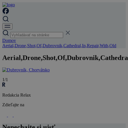
Domov
Aerial,Drone,Shot,Of,Dubrovnik,Cathedral,In,Repair,With,Old
Aerial,Drone,Shot,Of,Dubrovnik,Cathedra
1/1
Redakcia Relax
Zdieľajte na
Nenechajte si ujsť