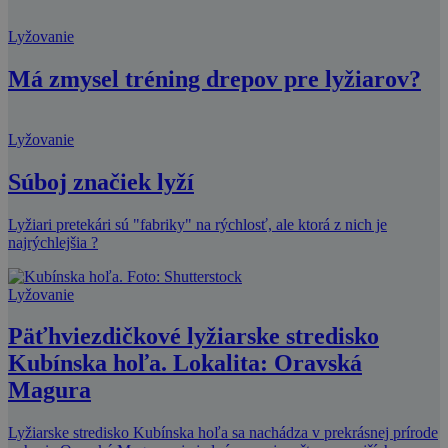
Lyžovanie
Má zmysel tréning drepov pre lyžiarov?
Lyžovanie
Súboj značiek lyží
Lyžiari pretekári sú "fabriky" na rýchlosť, ale ktorá z nich je
najrýchlejšia ?
Lyžovanie
Päťhviezdičkové lyžiarske stredisko
Kubínska hoľa. Lokalita: Oravská
Magura
Lyžiarske stredisko Kubínska hoľa sa nachádza v prekrásnej prírode