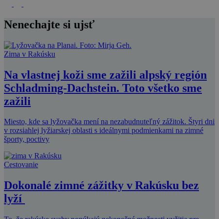
Nenechajte si ujsť
Zima v Rakúsku
Na vlastnej koži sme zažili alpský región
Schladming-Dachstein. Toto všetko sme
zažili
Miesto, kde sa lyžovačka mení na nezabudnuteľný zážitok. Štyri dni
v rozsiahlej lyžiarskej oblasti s ideálnymi podmienkami na zimné
športy, poctivy
Cestovanie
Dokonalé zimné zážitky v Rakúsku bez
lyží