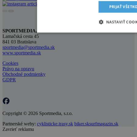
PRIJAŤ VŠETK
NASTAVIŤ COOK
SPORTMEDIA, S.R.O.
Lamačská cesta 45
841 03 Bratislava
sportmedia@sportmedia.sk
www.sportmedia.sk
Cookies
Právo na opravu
Obchodné podmienky
GDPR
Copyright © 2026 Sportmedia, s.r.o.
Partnerské weby:
cyklisticke.trasy.sk
biker.sk
surfmagazin.sk
Zavrieť reklamu