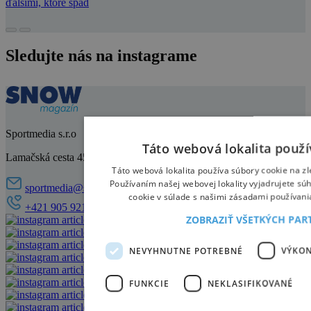
ďalšími, ktoré spad
Sledujte nás na instagrame
Sportmedia s.r.o
Táto webová lokalita použí
Lamačská cesta 45, 841 03 Bratislava
Táto webová lokalita používa súbory cookie na zl
Používaním našej webovej lokality vyjadrujete sú
sportmedia@sportmedia.sk
cookie v súlade s našimi zásadami používani
+421 905 921 521
ZOBRAZIŤ VŠETKÝCH PA
NEVYHNUTNE POTREBNÉ
VÝKO
FUNKCIE
NEKLASIFIKOVANÉ