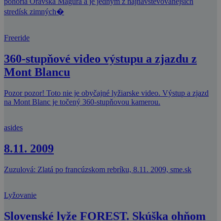
pohoria Oravská Magura a je jedným z najnavštevovanejších
stredísk zimných�
Freeride
360-stupňové video výstupu a zjazdu z
Mont Blancu
Pozor pozor! Toto nie je obyčajné lyžiarske video. Výstup a zjazd
na Mont Blanc je točený 360-stupňovou kamerou.
asides
8.11. 2009
Zuzulová: Zlatá po francúzskom rebríku, 8.11. 2009, sme.sk
Lyžovanie
Slovenské lyže FOREST. Skúška ohňom