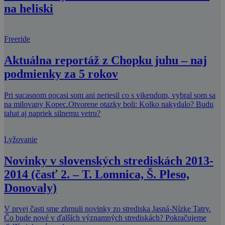
na heliski
Freeride
Aktuálna reportáž z Chopku juhu – naj
podmienky za 5 rokov
Pri sucasnom pocasi som ani neriesil co s vikendom, vybral som sa
na milovany Kopec.Otvorene otazky boli: Kolko nakydalo? Budu
tahat aj napriek silnemu vetru?
Lyžovanie
Novinky v slovenských strediskách 2013-
2014 (časť 2. – T. Lomnica, Š. Pleso,
Donovaly)
V prvej časti sme zhrnuli novinky zo strediska Jasná-Nízke Tatry.
Čo bude nové v ďalších významných strediskách? Pokračujeme