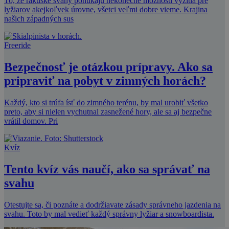
To, že rakúske svahy ponúkajú nekonečné možnosti vyžitia pre
lyžiarov akejkoľvek úrovne, všetci veľmi dobre vieme. Krajina
našich západných sus
Freeride
Bezpečnosť je otázkou prípravy. Ako sa
pripraviť na pobyt v zimných horách?
Každý, kto si trúfa ísť do zimného terénu, by mal urobiť všetko
preto, aby si nielen vychutnal zasnežené hory, ale sa aj bezpečne
vrátil domov. Pri
Kvíz
Tento kvíz vás naučí, ako sa správať na
svahu
Otestujte sa, či poznáte a dodržiavate zásady správneho jazdenia na
svahu. Toto by mal vedieť každý správny lyžiar a snowboardista.