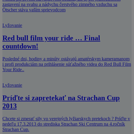
zastavení na svahu a nádychu čerstvého zimného vzduchu sa
Ötscher stáva vaším sprievodcom
Lyžovanie
Red bull film your ride … Final
countdown!
Posledné dni, hodiny a minúty ostávajú amatérskym kameramanom
i profi produkciám na prihlásenie súťažného videa do Red Bull Film
Your Ride..
Lyžovanie
Príďte si zapretekať na Strachan Cup
2013
Chcete si zmerať sily vo verejných lyžiarskych pretekoch ? Príďte v
nedeľu 17.3.2013 do strediska Strachan Ski Centrum na 4.ročník
Strachan Cup.