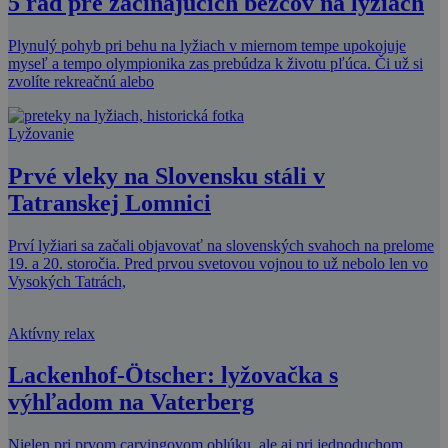
5 rád pre začínajúcich bežcov na lyžiach
Plynulý pohyb pri behu na lyžiach v miernom tempe upokojuje
myseľ a tempo olympionika zas prebúdza k životu pľúca. Či už si
zvolíte rekreačnú alebo
Lyžovanie
Prvé vleky na Slovensku stáli v
Tatranskej Lomnici
Prví lyžiari sa začali objavovať na slovenských svahoch na prelome
19. a 20. storočia. Pred prvou svetovou vojnou to už nebolo len vo
Vysokých Tatrách,
Aktívny relax
Lackenhof-Ötscher: lyžovačka s
výhľadom na Vaterberg
Nielen pri prvom carvingovom oblúku, ale aj pri jednoduchom