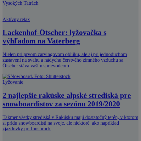
Vysokých Tatrách,
Aktívny relax
Lackenhof-Ötscher: lyžovačka s
výhľadom na Vaterberg
Nielen pri prvom carvingovom oblúku, ale aj pri jednoduchom
zastavení na svahu a nádychu čerstvého zimného vzduchu sa
Ötscher stáva vaším sprievodcom
Lyžovanie
2 najlepšie rakúske alpské strediská pre
snowboardistov za sezónu 2019/2020
Takmer všetky strediská v Rakúsku majú dostatočný terén, v ktorom
si prídu snowboardisti na svoje, ale niektoré, ako napríklad
zjazdovky pri Innsbruck