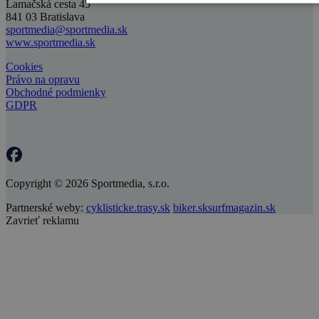
Lamačská cesta 45
841 03 Bratislava
sportmedia@sportmedia.sk
www.sportmedia.sk
Cookies
Právo na opravu
Obchodné podmienky
GDPR
Copyright © 2026 Sportmedia, s.r.o.
Partnerské weby:
cyklisticke.trasy.sk
biker.sk
surfmagazin.sk
Zavrieť reklamu