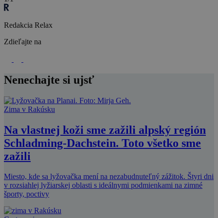
Redakcia Relax
Zdieľajte na
Nenechajte si ujsť
Zima v Rakúsku
Na vlastnej koži sme zažili alpský región
Schladming-Dachstein. Toto všetko sme
zažili
Miesto, kde sa lyžovačka mení na nezabudnuteľný zážitok. Štyri dni
v rozsiahlej lyžiarskej oblasti s ideálnymi podmienkami na zimné
športy, poctivy