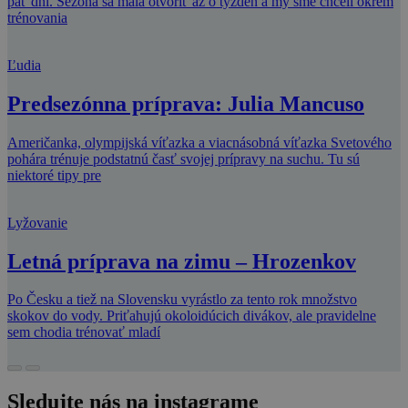
päť dní. Sezóna sa mala otvoriť až o týždeň a my sme chceli okrem
trénovania
Ľudia
Predsezónna príprava: Julia Mancuso
Američanka, olympijská víťazka a viacnásobná víťazka Svetového
pohára trénuje podstatnú časť svojej prípravy na suchu. Tu sú
niektoré tipy pre
Lyžovanie
Letná príprava na zimu – Hrozenkov
Po Česku a tiež na Slovensku vyrástlo za tento rok množstvo
skokov do vody. Priťahujú okoloidúcich divákov, ale pravidelne
sem chodia trénovať mladí
Sledujte nás na instagrame