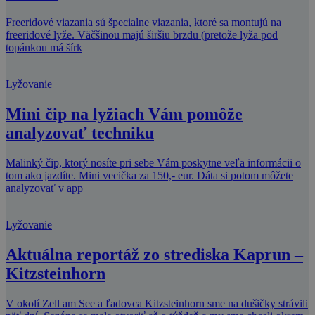
Freeridové viazania sú špecialne viazania, ktoré sa montujú na
freeridové lyže. Väčšinou majú širšiu brzdu (pretože lyža pod
topánkou má šírk
Lyžovanie
Mini čip na lyžiach Vám pomôže
analyzovať techniku
Malinký čip, ktorý nosíte pri sebe Vám poskytne veľa informácii o
tom ako jazdíte. Mini vecička za 150,- eur. Dáta si potom môžete
analyzovať v app
Lyžovanie
Aktuálna reportáž zo strediska Kaprun –
Kitzsteinhorn
V okolí Zell am See a ľadovca Kitzsteinhorn sme na dušičky strávili