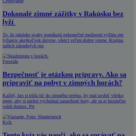
Cestovanie
Dokonalé zimné zážitky v Rakúsku bez
lyží
To, že rakúske svahy ponúkajú nekonečné možnosti vyžitia pre
lyžiarov akejkoľvek úrovne, všetci veľmi dobre vieme. Krajina
našich západných sus
Freeride
Bezpečnosť je otázkou prípravy. Ako sa
pripraviť na pobyt v zimných horách?
Každý, kto si trúfa ísť do zimného terénu, by mal urobiť všetko
preto, aby si nielen vychutnal zasnežené hory, ale sa aj bezpečne
vrátil domov. Pri
Kvíz
Tento kvíz vás naučí, ako sa správať na