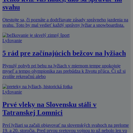
svahu
Otestujte sa, či poznáte a dodržiavate zásady správneho jazdenia na
svahu. Toto by mal vedieť každý správny lyžiar a snowboardista.
Lyžovanie
5 rád pre začínajúcich bežcov na lyžiach
Plynulý pohyb pri behu na lyžiach v miernom tempe upokojuje
myseľ a tempo olympionika zas prebúdza k životu pľúca. Či už si
zvolíte rekreačnú alebo
Lyžovanie
Prvé vleky na Slovensku stáli v
Tatranskej Lomnici
Prví lyžiari sa začali objavovať na slovenských svahoch na prelome
19. a 20. storočia. Pred prvou svetovou vojnou to už nebolo len vo