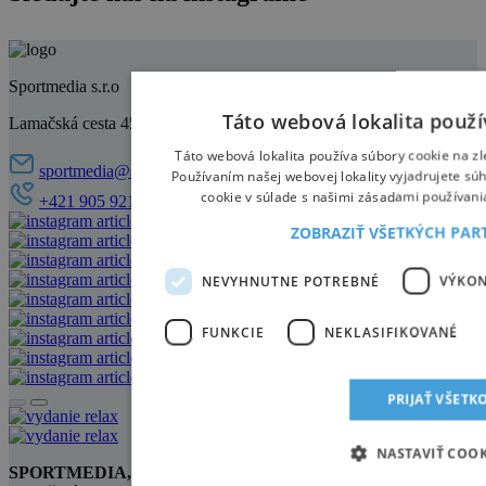
Sportmedia s.r.o
Táto webová lokalita použí
Lamačská cesta 45, 841 03 Bratislava
Táto webová lokalita používa súbory cookie na zl
sportmedia@sportmedia.sk
Používaním našej webovej lokality vyjadrujete sú
cookie v súlade s našimi zásadami používani
+421 905 921 521
ZOBRAZIŤ VŠETKÝCH PA
NEVYHNUTNE POTREBNÉ
VÝKO
FUNKCIE
NEKLASIFIKOVANÉ
PRIJAŤ VŠETK
NASTAVIŤ COOK
SPORTMEDIA, S.R.O.