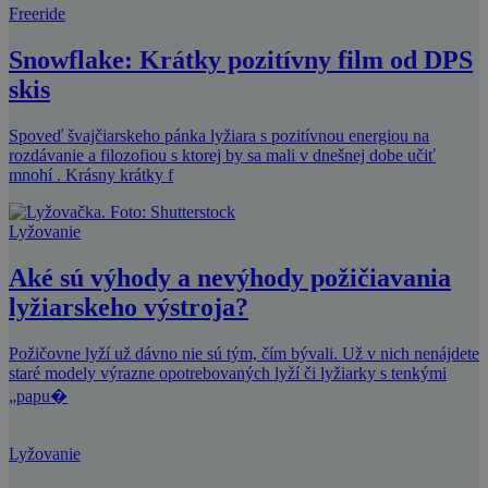
Freeride
Snowflake: Krátky pozitívny film od DPS
skis
Spoveď švajčiarskeho pánka lyžiara s pozitívnou energiou na
rozdávanie a filozofiou s ktorej by sa mali v dnešnej dobe učiť
mnohí . Krásny krátky f
Lyžovanie
Aké sú výhody a nevýhody požičiavania
lyžiarskeho výstroja?
Požičovne lyží už dávno nie sú tým, čím bývali. Už v nich nenájdete
staré modely výrazne opotrebovaných lyží či lyžiarky s tenkými
„papu�
Lyžovanie