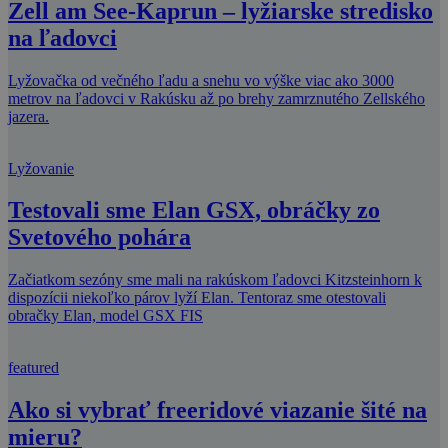
Zell am See-Kaprun – lyžiarske stredisko
na ľadovci
Lyžovačka od večného ľadu a snehu vo výške viac ako 3000
metrov na ľadovci v Rakúsku až po brehy zamrznutého Zellského
jazera.
Lyžovanie
Testovali sme Elan GSX, obráčky zo
Svetového pohára
Začiatkom sezóny sme mali na rakúskom ľadovci Kitzsteinhorn k
dispozícii niekoľko párov lyží Elan. Tentoraz sme otestovali
obračky Elan, model GSX FIS
featured
Ako si vybrať freeridové viazanie šité na
mieru?