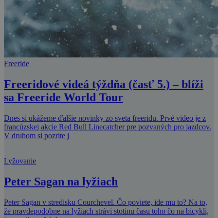
Freeride
Freeridové videá týždňa (časť 5.) – blíži
sa Freeride World Tour
Dnes si ukážeme ďalšie novinky zo sveta freeridu. Prvé video je z
francúzskej akcie Red Bull Linecatcher pre pozvaných pro jazdcov.
V druhom si pozrite j
Lyžovanie
Peter Sagan na lyžiach
Peter Sagan v stredisku Courchevel. Čo poviete, ide mu to? Na to,
že pravdepodobne na lyžiach strávi stotinu času toho čo na bicykli,