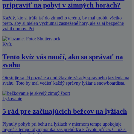
pripraviť na pobyt v zimných horách?
Každý, kto si trúfa ísť do zimného terénu, by mal urobiť všetko
preto, aby si nielen vychutnal zasnežené hory, ale sa aj bezpečne
vrátil domov. Pri
Kvíz
Tento kvíz vás naučí, ako sa správať na
svahu
Otestujte sa, či poznáte a dodržiavate zásady správneho jazdenia na
svahu. Toto by mal vedieť každý správny lyžiar a snowboardista.
Lyžovanie
5 rád pre začínajúcich bežcov na lyžiach
Plynulý pohyb pri behu na lyžiach v miernom tempe upokojuje
myseľ a tempo olympionika zas prebúdza k životu pľúca. Či už si