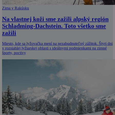
Zima v Rakúsku
Na vlastnej koži sme zažili alpský región
Schladming-Dachstein. Toto všetko sme
zažili
Miesto, kde sa lyžovačka mení na nezabudnuteľný zážitok. Štyri dni
v rozsiahlej lyžiarskej oblasti s ideálnymi podmienkami na zimné
športy, poctivy