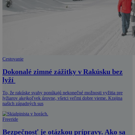
Cestovanie
Dokonalé zimné zážitky v Rakúsku bez
lyží
To, že rakúske svahy ponúkajú nekonečné možnosti vyžitia pre
lyžiarov akejkoľvek úrovne, všetci veľmi dobre vieme. Krajina
našich západných sus
Freeride
Bezpečnosť je otázkou prípravy. Ako sa