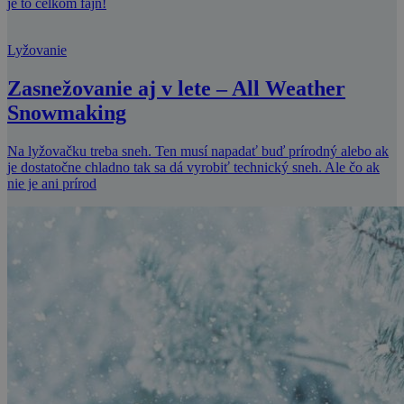
je to celkom fajn!
Lyžovanie
Zasnežovanie aj v lete – All Weather
Snowmaking
Na lyžovačku treba sneh. Ten musí napadať buď prírodný alebo ak
je dostatočne chladno tak sa dá vyrobiť technický sneh. Ale čo ak
nie je ani prírod