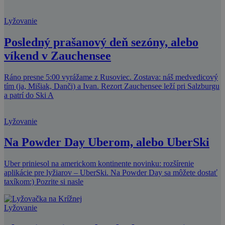
Lyžovanie
Posledný prašanový deň sezóny, alebo
víkend v Zauchensee
Ráno presne 5:00 vyrážame z Rusoviec. Zostava: náš medvedicový
tím (ja, Mišiak, Danči) a Ivan. Rezort Zauchensee leží pri Salzburgu
a patrí do Ski A
Lyžovanie
Na Powder Day Uberom, alebo UberSki
Uber priniesol na americkom kontinente novinku: rozšírenie
aplikácie pre lyžiarov – UberSki. Na Powder Day sa môžete dostať
taxíkom:) Pozrite si nasle
Lyžovanie