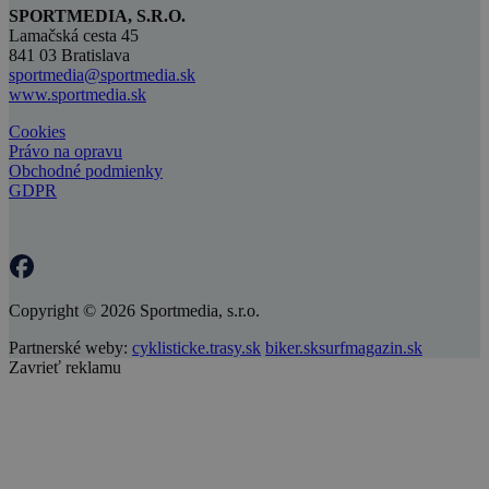
SPORTMEDIA, S.R.O.
Lamačská cesta 45
841 03 Bratislava
sportmedia@sportmedia.sk
www.sportmedia.sk
Cookies
Právo na opravu
Obchodné podmienky
GDPR
Copyright © 2026 Sportmedia, s.r.o.
Partnerské weby:
cyklisticke.trasy.sk
biker.sk
surfmagazin.sk
Zavrieť reklamu