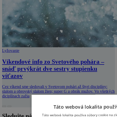
Lyžovanie
Víkendové info zo Svetového pohára –
snáď prvýkrát dve sestry stupienku
víťazov
Cez víkend sme sledovali v Svetovom pohári až štyri disciplíny:
slalom a obrovský slalom žien; super G a obrák mužov. Vo všetkých
diciplínach zažia
Táto webová lokalita použí
Táto webová lokalita používa súbory cookie na zl
Sledujte nás na instagrame