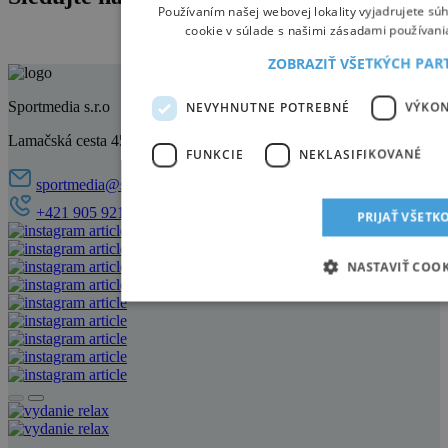
Používaním našej webovej lokality vyjadrujete sú
cookie v súlade s našimi zásadami používani
ZOBRAZIŤ VŠETKÝCH PA
Sportmedia s.r.o
NEVYHNUTNE POTREBNÉ
VÝKO
Lamačská cesta 45, 841 03 Bratislava
FUNKCIE
NEKLASIFIKOVANÉ
sportmedia@sportmedia.sk
+421 905 921 521
PRIJAŤ VŠETK
NASTAVIŤ COOK