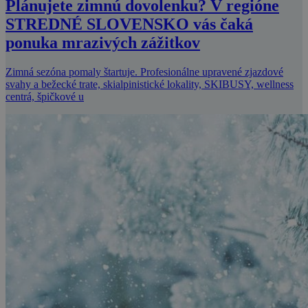
Plánujete zimnú dovolenku? V regióne
STREDNÉ SLOVENSKO vás čaká
ponuka mrazivých zážitkov
Zimná sezóna pomaly štartuje. Profesionálne upravené zjazdové
svahy a bežecké trate, skialpinistické lokality, SKIBUSY, wellness
centrá, špičkové u