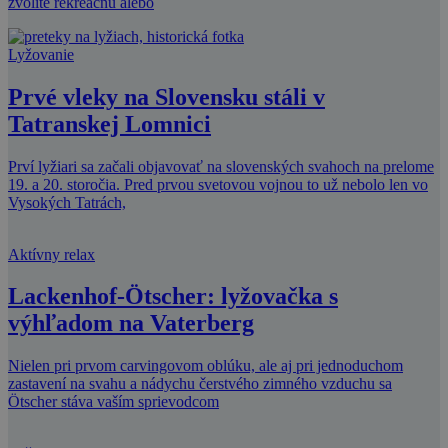
zvolíte rekreačnú alebo
Lyžovanie
Prvé vleky na Slovensku stáli v
Tatranskej Lomnici
Prví lyžiari sa začali objavovať na slovenských svahoch na prelome
19. a 20. storočia. Pred prvou svetovou vojnou to už nebolo len vo
Vysokých Tatrách,
Aktívny relax
Lackenhof-Ötscher: lyžovačka s
výhľadom na Vaterberg
Nielen pri prvom carvingovom oblúku, ale aj pri jednoduchom
zastavení na svahu a nádychu čerstvého zimného vzduchu sa
Ötscher stáva vaším sprievodcom