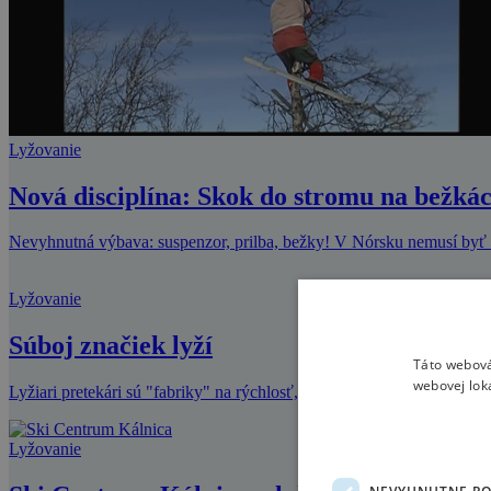
Lyžovanie
Nová disciplína: Skok do stromu na bežká
Nevyhnutná výbava: suspenzor, prilba, bežky! V Nórsku nemusí byť r
Lyžovanie
Súboj značiek lyží
Táto webová
webovej lok
Lyžiari pretekári sú "fabriky" na rýchlosť, ale ktorá z nich je najrýchle
Lyžovanie
NEVYHNUTNE P