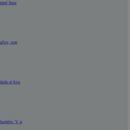
imné špor
vačov, son
úpla aj kva
kariére. V n