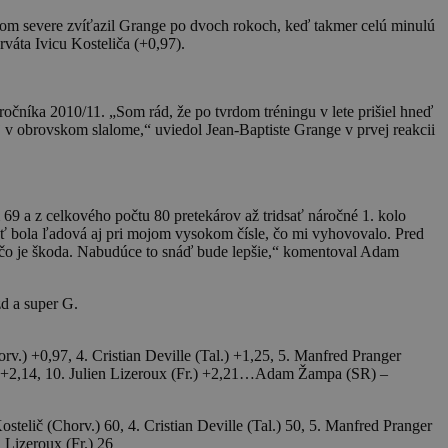
kom severe zvíťazil Grange po dvoch rokoch, keď takmer celú minulú
váta Ivicu Kosteliča (+0,97).
očníka 2010/11. „Som rád, že po tvrdom tréningu v lete prišiel hneď
 v obrovskom slalome,“ uviedol Jean-Baptiste Grange v prvej reakcii
9 a z celkového počtu 80 pretekárov až tridsať náročné 1. kolo
ať bola ľadová aj pri mojom vysokom čísle, čo mi vyhovovalo. Pred
ra, čo je škoda. Nabudúce to snáď bude lepšie,“ komentoval Adam
d a super G.
rv.) +0,97, 4. Cristian Deville (Tal.) +1,25, 5. Manfred Pranger
č.) +2,14, 10. Julien Lizeroux (Fr.) +2,21…Adam Žampa (SR) –
stelič (Chorv.) 60, 4. Cristian Deville (Tal.) 50, 5. Manfred Pranger
 Lizeroux (Fr.) 26