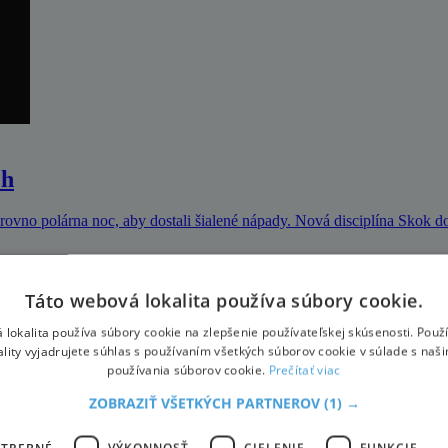
ch
ovno polárna noc, aby dostali šialené nápady. Nová disciplína Skok d
Táto webová lokalita používa súbory cookie.
 lokalita používa súbory cookie na zlepšenie používateľskej skúsenosti. Použ
ality vyjadrujete súhlas s používaním všetkých súborov cookie v súlade s naš
jšia ?
používania súborov cookie.
Prečítať viac
ZOBRAZIŤ VŠETKÝCH PARTNEROV
(1) →
OTREBNÉ
VÝKONNOSŤ
CIELENIE
FUNKCIE