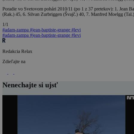
Poradie vo Svetovom pohári 2010/11 (po 1 z 37 pretekov): 1. Jean Bapt
(Rak.) 45, 6. Silvan Zurbriggen (Švajč.) 40, 7. Manfred Moelgg (Tal.)
1/1
#adam-zampa
#jean-baptiste-grange
#levi
#adam-zampa
#jean-baptiste-grange
#levi
Redakcia Relax
Zdieľajte na
Nenechajte si ujsť