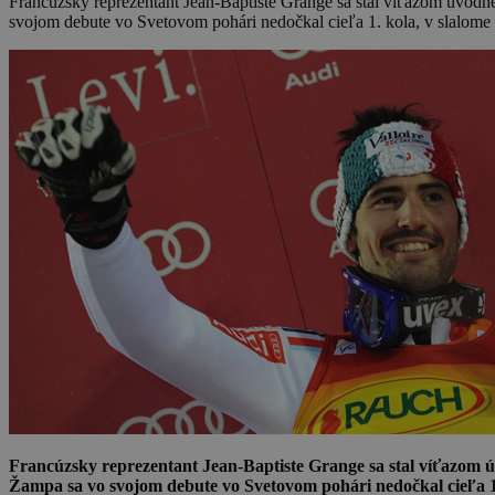
Francúzsky reprezentant Jean-Baptiste Grange sa stal víťazom úvo
svojom debute vo Svetovom pohári nedočkal cieľa 1. kola, v slalome v
Francúzsky reprezentant Jean-Baptiste Grange sa stal víťazom 
Žampa sa vo svojom debute vo Svetovom pohári nedočkal cieľa 1. 