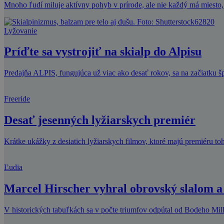
Mnoho ľudí miluje aktívny pohyb v prírode, ale nie každý má miesto,
Lyžovanie
Príďte sa vystrojiť na skialp do Alpisu
Predajňa ALPIS, fungujúca už viac ako desať rokov, sa na začiatku š
Freeride
Desať jesenných lyžiarskych premiér
Krátke ukážky z desiatich lyžiarskych filmov, ktoré majú premiéru to
Ľudia
Marcel Hirscher vyhral obrovský slalom a 
V historických tabuľkách sa v počte triumfov odpútal od Bodeho Mille