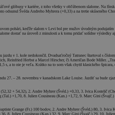
táľové glóbusy v kariére, z toho všetky v obľúbenom slalome. Na fíns
sto odsunul Švéda Andreho Myhrera (+0,33) a na tretie skúseného Chor
etovom pohári, keďže slalom v Levi bol pre mužov úvodným podujatím r
lome dostať na úroveň z minulosti a k tomu pridať solídne výsledky aj
azdu v 1. kole nedokončil. Dvadsaťročný Tatranec štartoval s číslom 6
ch, Reinfried Herbst a Marcel Hirscher, či Američan Bode Miller. „Tr
1,5 s, a to nie je veľa. Krátko na to som však chytil klasického špica
ndu 27. – 28. novembra v kanadskom Lake Louise. Jazdiť sa bude zjaz
(52,32 + 54,32), 2. Andre Myhrer (Švéd.) +0,33, 3. Ivica Kostelič (Cho
g (Tal.) +1,70, 8. Julien Cousineau (Kan.) +1,72, 9. Marc Gini (Švaj
ptiste Grange (Fr.) 100 bodov, 2. Andre Myhrer (Švéd.) 80, 3. Ivica Ko
 36, 8. Julien Cousineau (Kan.) 32, 9. Marc Gini (Švajč.) 29, 10. Julien