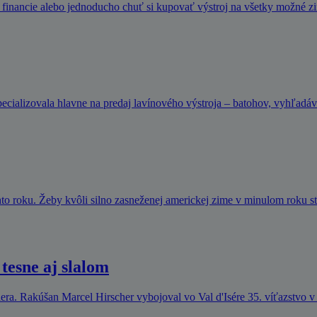
 financie alebo jednoducho chuť si kupovať výstroj na všetky možné z
pecializovala hlavne na predaj lavínového výstroja – batohov, vyhľadá
hto roku. Žeby kvôli silno zasneženej americkej zime v minulom roku st
tesne aj slalom
ra. Rakúšan Marcel Hirscher vybojoval vo Val d'Isére 35. víťazstvo v 