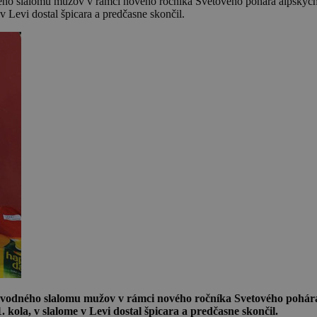
dného slalomu mužov v rámci nového ročníka Svetového pohára alpskýc
 Levi dostal špicara a predčasne skončil.
úvodného slalomu mužov v rámci nového ročníka Svetového pohára
kola, v slalome v Levi dostal špicara a predčasne skončil.