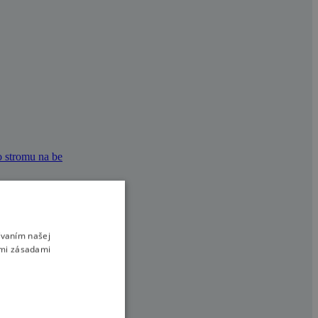
o stromu na be
ívaním našej
imi zásadami