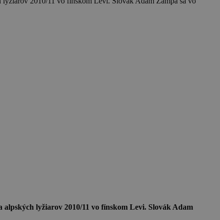
h lyžiarov 2010/11 vo fínskom Levi. Slovák Adam Žampa sa vo
 alpských lyžiarov 2010/11 vo fínskom Levi. Slovák Adam