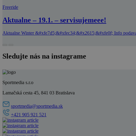
Freeride
Aktualne – 19.1. – servisujemeee!
Aktualne Winter &#xfe7d5;&#xfec34;&#x2615;&#xfe0f; Info podava #
Sledujte nás na instagrame
Sportmedia s.r.o
Lamačská cesta 45, 841 03 Bratislava
sportmedia@sportmedia.sk
+421 905 921 521