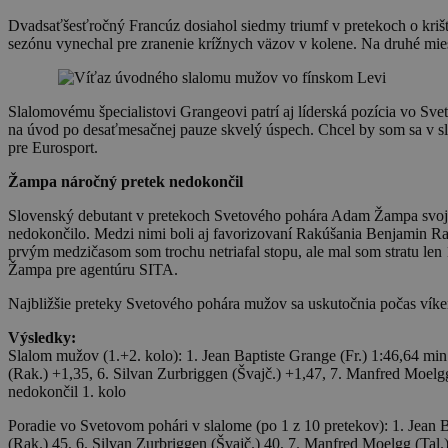
Dvadsaťšesťročný Francúz dosiahol siedmy triumf v pretekoch o kriš
sezónu vynechal pre zranenie krížnych väzov v kolene. Na druhé mie
Slalomovému špecialistovi Grangeovi patrí aj líderská pozícia vo Sv
na úvod po desaťmesačnej pauze skvelý úspech. Chcel by som sa v sla
pre Eurosport.
Žampa náročný pretek nedokončil
Slovenský debutant v pretekoch Svetového pohára Adam Žampa svoju j
nedokončilo. Medzi nimi boli aj favorizovaní Rakúšania Benjamin Rai
prvým medzičasom som trochu netriafal stopu, ale mal som stratu len 
Žampa pre agentúru SITA.
Najbližšie preteky Svetového pohára mužov sa uskutočnia počas víke
Výsledky:
Slalom mužov (1.+2. kolo): 1. Jean Baptiste Grange (Fr.) 1:46,64 min 
(Rak.) +1,35, 6. Silvan Zurbriggen (Švajč.) +1,47, 7. Manfred Moelg
nedokončil 1. kolo
Poradie vo Svetovom pohári v slalome (po 1 z 10 pretekov): 1. Jean Ba
(Rak.) 45, 6. Silvan Zurbriggen (Švajč.) 40, 7. Manfred Moelgg (Tal.)