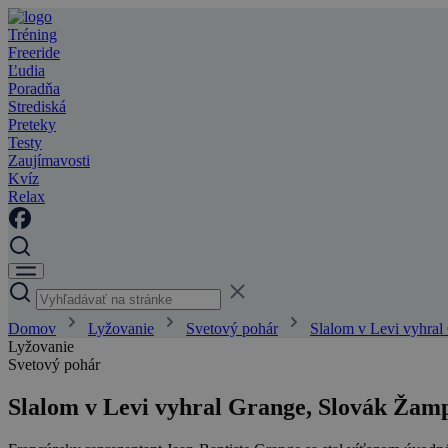
Tréning
Freeride
Ľudia
Poradňa
Strediská
Preteky
Testy
Zaujímavosti
Kvíz
Relax
Domov
Lyžovanie
Svetový pohár
Slalom v Levi vyhral
Lyžovanie
Svetový pohár
Slalom v Levi vyhral Grange, Slovák Žam