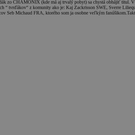
k zo CHAMONIX (kde má aj trvalý pobyt) sa chystá obhájiť titul. Vďa
tných “ tvrďákov“ z komunity ako je: Kaj Zackrisson SWE, Sverre L
cov Seb Michaud FRA, ktorého som ja osobne veľkým fanúšikom.Takto s