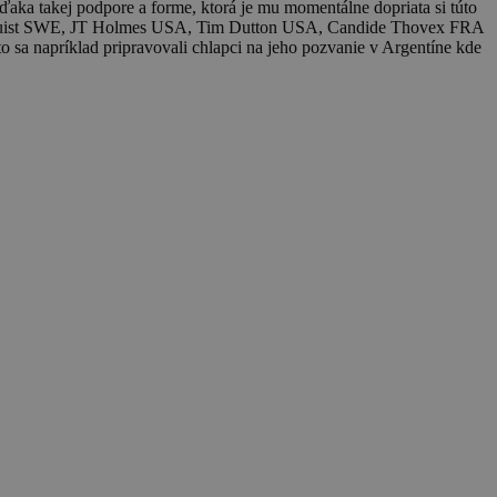
ka takej podpore a forme, ktorá je mu momentálne dopriata si túto
iliequist SWE, JT Holmes USA, Tim Dutton USA, Candide Thovex FRA
a napríklad pripravovali chlapci na jeho pozvanie v Argentíne kde