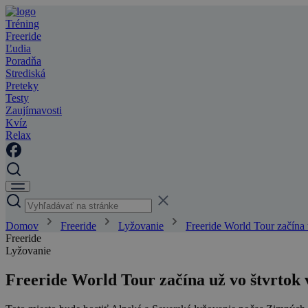
Tréning
Freeride
Ľudia
Poradňa
Strediská
Preteky
Testy
Zaujímavosti
Kvíz
Relax
Domov
Freeride
Lyžovanie
Freeride World Tour začína
Freeride
Lyžovanie
Freeride World Tour začína už vo štvrtok