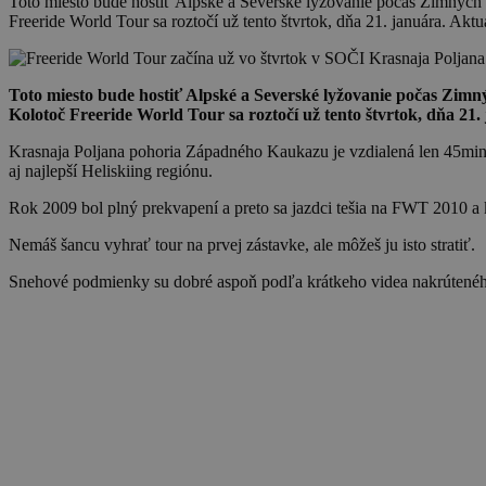
Toto miesto bude hostiť Alpské a Severské lyžovanie počas Zimný
Freeride World Tour sa roztočí už tento štvrtok, dňa 21. januára. Akt
Toto miesto bude hostiť Alpské a Severské lyžovanie počas Zi
Kolotoč Freeride World Tour sa roztočí už tento štvrtok, dňa 21.
Krasnaja Poljana pohoria Západného Kaukazu je vzdialená len 45min 
aj najlepší Heliskiing regiónu.
Rok 2009 bol plný prekvapení a preto sa jazdci tešia na FWT 2010 a
Nemáš šancu vyhrať tour na prvej zástavke, ale môžeš ju isto stratiť.
Snehové podmienky su dobré aspoň podľa krátkeho videa nakrúteného 