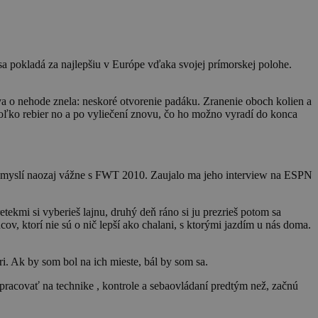
 sa pokladá za najlepšiu v Európe vďaka svojej prímorskej polohe.
a o nehode znela: neskoré otvorenie padáku. Zranenie oboch kolien a
oľko rebier no a po vyliečení znovu, čo ho možno vyradí do konca
o myslí naozaj vážne s FWT 2010. Zaujalo ma jeho interview na ESPN
ekmi si vyberieš lajnu, druhý deň ráno si ju prezrieš potom sa
ov, ktorí nie sú o nič lepší ako chalani, s ktorými jazdím u nás doma.
ari. Ak by som bol na ich mieste, bál by som sa.
 pracovať na technike , kontrole a sebaovládaní predtým než, začnú