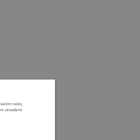
ívaním našej
imi zásadami