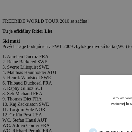
FREERIDE WORLD TOUR 2010 sa začína!
Tu je oficiálny Rider List
Ski muži
Prvých 12 je bodujúcich z FWT 2009 zbytok je divoká karta (WC) toto
1. Aurelien Ducroz FRA
2. Reine Barkered SWE
3. Sverre Liliequist SWE
4. Matthias Haunholder AUT
5. Henrik Windstedt SWE
6. Thibaud Duchosal FRA
7. Raphy Gillioz SUI
8. Seb Michaud FRA
Táto webová
9. Thomas Diet FRA
webovej lok
10. Kaj Zackrisson SWE
11. Torgrim Vole NOR
12. Griffin Post USA
WC. Stefan Hausl AUT
WC. Adrien Coirier FRA
WC. Richard Permin FRA
NEVYHNUTNE P