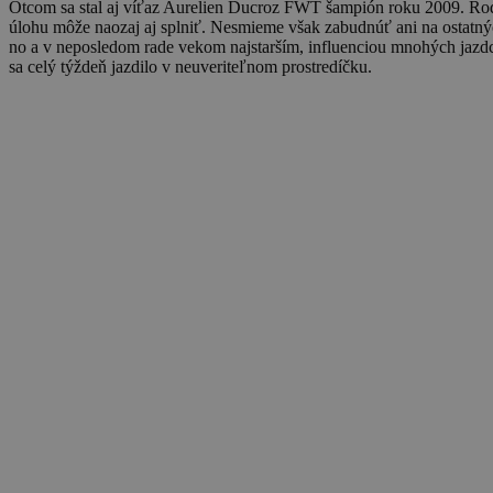
Otcom sa stal aj víťaz Aurelien Ducroz FWT šampión roku 2009. Rodá
úlohu môže naozaj aj splniť. Nesmieme však zabudnúť ani na osta
no a v neposledom rade vekom najstarším, influenciou mnohých jazd
sa celý týždeň jazdilo v neuveriteľnom prostredíčku.