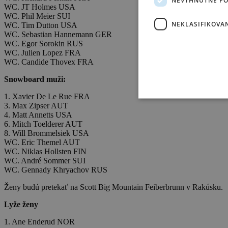
WC. JT Holmes USA
WC. Phil Meier SUI
NEKLASIFIKOVA
WC. Tim Dutton USA
WC. Sebastian Hannemann GER
WC. Egor Sorokin RUS
WC. Julien Lopez FRA
WC. Candide Thovex FRA
Snowboard muži:
1. Xavier De Le Rue FRA
3. Max Zipser AUT
4. Matt Annetts USA
6. Mitch Toelderer AUT
8. Will Brommelsiek USA
WC. Eric Themel AUT
WC. Niklas Hollsten FIN
WC. André Sommer SUI
WC. Gennady Khryachov RUS
Ženy budú pretekať na Scott Big Mountain Feiberbrunn v Rakúsku.
Lyže ženy
1. Ane Enderud NOR