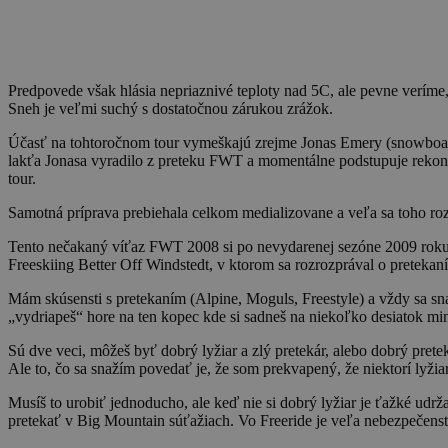
Predpovede však hlásia nepriaznivé teploty nad 5C, ale pevne veríme, 
Sneh je veľmi suchý s dostatočnou zárukou zrážok.
Účasť na tohtoročnom tour vymeškajú zrejme Jonas Emery (snowboard)
lakťa Jonasa vyradilo z preteku FWT a momentálne podstupuje rekonv
tour.
Samotná príprava prebiehala celkom medializovane a veľa sa toho roz
Tento nečakaný víťaz FWT 2008 si po nevydarenej sezóne 2009 roku 
Freeskiing Better Off Windstedt, v ktorom sa rozrozprával o preteka
Mám skúsensti s pretekaním (Alpine, Moguls, Freestyle) a vždy sa sna
„vydriapeš“ hore na ten kopec kde si sadneš na niekoľko desiatok minút
Sú dve veci, môžeš byť dobrý lyžiar a zlý pretekár, alebo dobrý pretek
Ale to, čo sa snažím povedať je, že som prekvapený, že niektorí lyžiar
Musíš to urobiť jednoducho, ale keď nie si dobrý lyžiar je ťažké udr
pretekať v Big Mountain súťažiach. Vo Freeride je veľa nebezpečenst