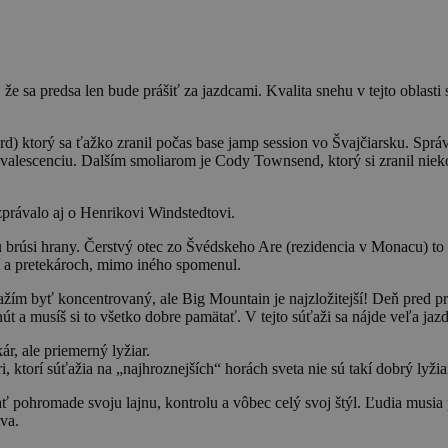
že sa predsa len bude prášiť za jazdcami. Kvalita snehu v tejto oblasti
 ktorý sa ťažko zranil počas base jamp session vo Švajčiarsku. Správ
alescenciu. Dalším smoliarom je Cody Townsend, ktorý si zranil niek
právalo aj o Henrikovi Windstedtovi.
brúsi hrany. Čerstvý otec zo Švédskeho Are (rezidencia v Monacu) t
ní a pretekároch, mimo iného spomenul.
žím byť koncentrovaný, ale Big Mountain je najzložitejší! Deň pred pret
 a musíš si to všetko dobre pamätať. V tejto súťaži sa nájde veľa jazdc
ár, ale priemerný lyžiar.
i, ktorí súťažia na „najhroznejších“ horách sveta nie sú takí dobrý lyži
žať pohromade svoju lajnu, kontrolu a vôbec celý svoj štýl. Ľudia musia
va.