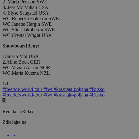
2. Marja Persson SWE
3. Jess Mc Millan USA
4. Elyse Saugstad USA
WC.Rebecka Eriksson SWE
WC.Janette Hargin SWE
WC.Stina Jakobsson SWE
WC.Crystal Wright USA
Snowboard ženy:
1.Susan Mol USA
2.Aline Bock GER
WC.Vivian Aasen NOR
WC.Maria Kuzma NZL
1/1
#freeride-world-tour
#fwt
#krasnaja-poljana
#Rusko
#freeride-world-tour
#fwt
#krasnaja-poljana
#Rusko
Redakcia Relax
Zdieľajte na