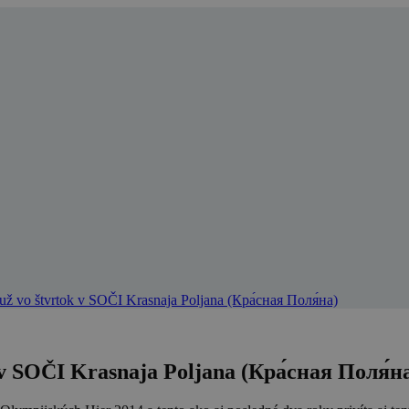
 už vo štvrtok v SOČI Krasnaja Poljana (Кра́сная Поля́на)
 v SOČI Krasnaja Poljana (Кра́сная Поля́н