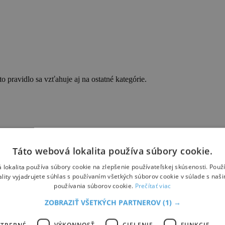
 pravidlo sa vzťahuje aj na ostatné kategórie.
Táto webová lokalita používa súbory cookie.
 lokalita používa súbory cookie na zlepšenie používateľskej skúsenosti. Použ
ality vyjadrujete súhlas s používaním všetkých súborov cookie v súlade s naš
používania súborov cookie.
Prečítať viac
ZOBRAZIŤ VŠETKÝCH PARTNEROV
(1) →
OTREBNÉ
VÝKONNOSŤ
CIELENIE
FUNKCIE