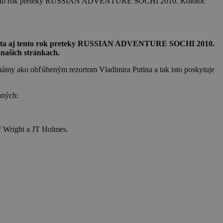
a aj tento rok preteky RUSSIAN ADVENTURE SOCHI 2010. Kolotoč
 privíta aj tento rok preteky RUSSIAN ADVENTURE SOCHI 2010.
 našich stránkach.
známy ako obľúbeným rezortom Vladimira Putina a tak isto poskytuje
aných:
f Wright a JT Holmes.