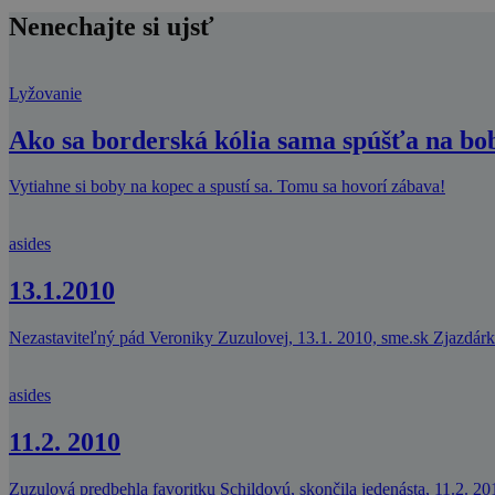
Nenechajte si ujsť
Lyžovanie
Ako sa borderská kólia sama spúšťa na bo
Vytiahne si boby na kopec a spustí sa. Tomu sa hovorí zábava!
asides
13.1.2010
Nezastaviteľný pád Veroniky Zuzulovej, 13.1. 2010, sme.sk Zjazdárka
asides
11.2. 2010
Zuzulová predbehla favoritku Schildovú, skončila jedenásta, 11.2. 201