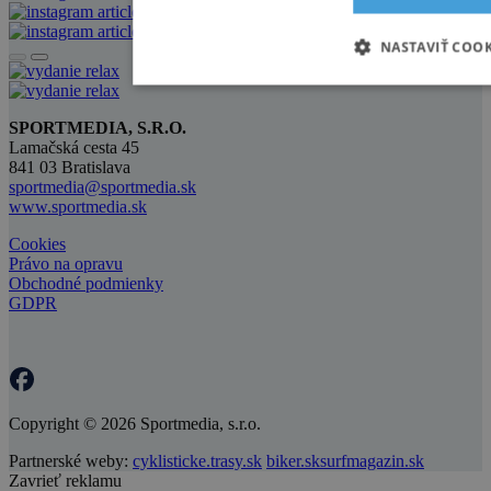
NASTAVIŤ COOK
SPORTMEDIA, S.R.O.
Lamačská cesta 45
841 03 Bratislava
sportmedia@sportmedia.sk
www.sportmedia.sk
Cookies
Právo na opravu
Obchodné podmienky
GDPR
Copyright © 2026 Sportmedia, s.r.o.
Partnerské weby:
cyklisticke.trasy.sk
biker.sk
surfmagazin.sk
Zavrieť reklamu