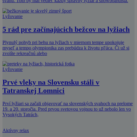
svahu. Toto by mal vedieť každý správny lyžiar a snowboardista.
Lyžovanie
5 rád pre začínajúcich bežcov na lyžiach
Plynulý pohyb pri behu na lyžiach v miernom tempe upokojuje
myseľ a tempo olympionika zas prebúdza k životu pľúca. Či už si
zvolíte rekreačnú alebo
Lyžovanie
Prvé vleky na Slovensku stáli v
Tatranskej Lomnici
Prví lyžiari sa začali objavovať na slovenských svahoch na prelome
19. a 20. storočia. Pred prvou svetovou vojnou to už nebolo len vo
Vysokých Tatrách,
Aktívny relax