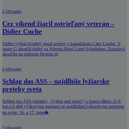
Lyžovanie
Cez víkend žiaril ostrieľaný veterán –
Didier Cuche
Didier vyhral úvodný zjazd sezóny v kanadskom Lake Louise. V
super-G skončil druhý za Nórom Aksel Lund Svindalom. Zuzulová
skončila na peknom šiestom m
Lyžovanie
Schlag das ASS – najdlhšie lyžiarske
preteky sveta
Schlag das ASS (preteky ,,Vyhraj nad esom") s trasou dlhou 25,6
km a 6 400 výškovými metrami sú najdlhšími lyžiarskymi pretekmi
na svete. 16. a 17. janu�
Lyžovanie