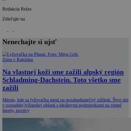
Redakcia Relax
Zdieľajte na
Nenechajte si ujsť
Zima v Rakúsku
Na vlastnej koži sme zažili alpský región
Schladming-Dachstein. Toto všetko sme
zažili
Miesto, kde sa lyžovačka mení na nezabudnuteľný zážitok. Štyri dni
v rozsiahlej lyžiarskej oblasti s ideálnymi podmienkami na zimné
športy, poctivy