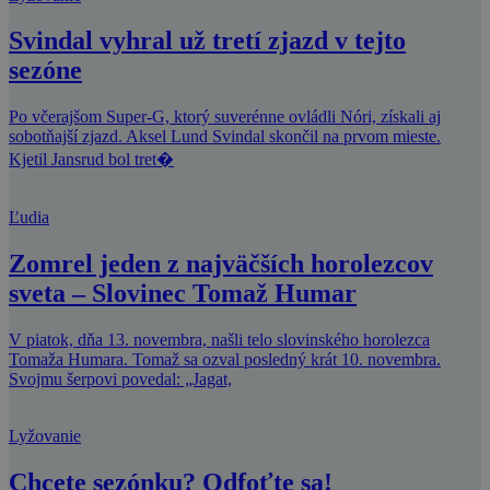
Svindal vyhral už tretí zjazd v tejto
sezóne
Po včerajšom Super-G, ktorý suverénne ovládli Nóri, získali aj
sobotňajší zjazd. Aksel Lund Svindal skončil na prvom mieste.
Kjetil Jansrud bol tret�
Ľudia
Zomrel jeden z najväčších horolezcov
sveta – Slovinec Tomaž Humar
V piatok, dňa 13. novembra, našli telo slovinského horolezca
Tomaža Humara. Tomaž sa ozval posledný krát 10. novembra.
Svojmu šerpovi povedal: „Jagat,
Lyžovanie
Chcete sezónku? Odfoťte sa!