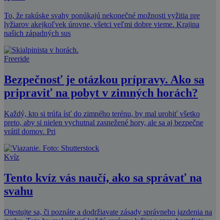
To, že rakúske svahy ponúkajú nekonečné možnosti vyžitia pre
lyžiarov akejkoľvek úrovne, všetci veľmi dobre vieme. Krajina
našich západných sus
Freeride
Bezpečnosť je otázkou prípravy. Ako sa
pripraviť na pobyt v zimných horách?
Každý, kto si trúfa ísť do zimného terénu, by mal urobiť všetko
preto, aby si nielen vychutnal zasnežené hory, ale sa aj bezpečne
vrátil domov. Pri
Kvíz
Tento kvíz vás naučí, ako sa správať na
svahu
Otestujte sa, či poznáte a dodržiavate zásady správneho jazdenia na