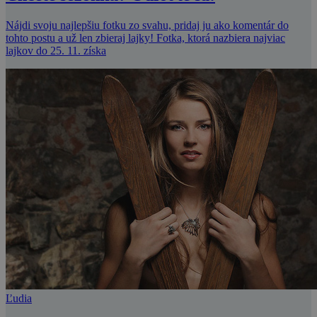
Nájdi svoju najlepšiu fotku zo svahu, pridaj ju ako komentár do
tohto postu a už len zbieraj lajky! Fotka, ktorá nazbiera najviac
lajkov do 25. 11. získa
Ľudia