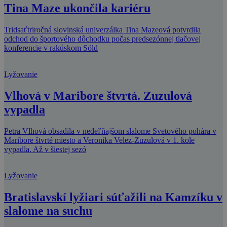
Tina Maze ukončila kariéru
Tridsaťtriročná slovinská univerzálka Tina Mazeová potvrdila
odchod do športového dôchodku počas predsezónnej tlačovej
konferencie v rakúskom Söld
Lyžovanie
Vlhová v Maribore štvrtá. Zuzulová
vypadla
Petra Vlhová obsadila v nedeľňajšom slalome Svetového pohára v
Maribore štvrté miesto a Veronika Velez-Zuzulová v 1. kole
vypadla. Až v šiestej sezó
Lyžovanie
Bratislavskí lyžiari súťažili na Kamzíku v
slalome na suchu