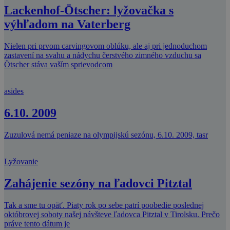
Lackenhof-Ötscher: lyžovačka s
výhľadom na Vaterberg
Nielen pri prvom carvingovom oblúku, ale aj pri jednoduchom
zastavení na svahu a nádychu čerstvého zimného vzduchu sa
Ötscher stáva vaším sprievodcom
asides
6.10. 2009
Zuzulová nemá peniaze na olympijskú sezónu, 6.10. 2009, tasr
Lyžovanie
Zahájenie sezóny na ľadovci Pitztal
Tak a sme tu opäť. Piaty rok po sebe patrí poobedie poslednej
októbrovej soboty našej návšteve ľadovca Pitztal v Tirolsku. Prečo
práve tento dátum je