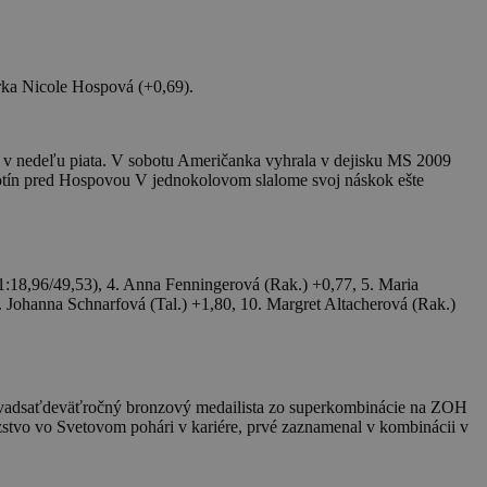
rka Nicole Hospová (+0,69).
a v nedeľu piata. V sobotu Američanka vyhrala v dejisku MS 2009
totín pred Hospovou V jednokolovom slalome svoj náskok ešte
1:18,96/49,53), 4. Anna Fenningerová (Rak.) +0,77, 5. Maria
. Johanna Schnarfová (Tal.) +1,80, 10. Margret Altacherová (Rak.)
 Dvadsaťdeväťročný bronzový medailista zo superkombinácie na ZOH
azstvo vo Svetovom pohári v kariére, prvé zaznamenal v kombinácii v