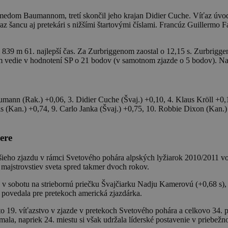
edom Baumannom, tretí skončil jeho krajan Didier Cuche. Víťaz úvodn
 šancu aj pretekári s nižšími štartovými číslami. Francúz Guillermo F
m 839 m 61. najlepší čas. Za Zurbriggenom zaostal o 12,15 s. Zurbrigge
m vedie v hodnotení SP o 21 bodov (v samotnom zjazde o 5 bodov). Na
mann (Rak.) +0,06, 3. Didier Cuche (Švaj.) +0,10, 4. Klaus Kröll +0,
dis (Kan.) +0,74, 9. Carlo Janka (Švaj.) +0,75, 10. Robbie Dixon (Ka
ere
ieho zjazdu v rámci Svetového pohára alpských lyžiarok 2010/2011 vo
 majstrovstiev sveta spred takmer dvoch rokov.
v sobotu na striebornú priečku Švajčiarku Nadju Kamerovú (+0,68 s), 
“ povedala pre pretekoch americká zjazdárka.
 19. víťazstvo v zjazde v pretekoch Svetového pohára a celkovo 34. pód
a, napriek 24. miestu si však udržala líderské postavenie v priebež