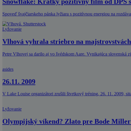
Snowflake: Krátky pozitívny film od DPS s
Spoveď švajčiarskeho pánka lyžiara s pozitívnou energiou na rozdávani
Lyžovanie
Vlhová vyhrala striebro na majstrovstvách
Petre Vlhovej sa darilo aj vo švédskom Aare. Vynikajúca slovenská zj
asides
26.11. 2009
V Lake Louise organizátori zrušili štvrtkový tréning, 26. 11. 2009, s
Lyžovanie
Olympijský víkend? Zlato pre Bode Miller