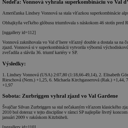
Nedeľa: Vonnová vyhrala superkombináciu vo Val d’Is
Američanka Lindsey Vonnová sa stala víťazkou superkombinácie alp
Obhajkyňa veľkého glóbusu triumfovala s náskokom 46 stotín pred Ra
[nggallery id=112]
Vonnová zaknihovala vo Val d’Isere víťazný double a dostala sa na 
zjazd. Vonnová si v superkombinácii vytvorila výbornú východiskovú
zveľadila a slávila 36. triumf kariéry v SP.
Výsledky:
1. Lindsey Vonnová (USA) 2:07,80 (1:18,66-49,14), 2. Elisabeth Gör
Rieschová (Nem.) +1,25, 6. Michaela Kirchgasserová (Rak.) +1,44, 7.
+1,97
Sobota: Zurbriggen vyhral zjazd vo Val Gardene
Švajčiar Silvan Zurbriggen sa stal nečakaným víťazom klasického z
2010 bol doteraz v tejto disciplíne v rámci SP najlepšie štvrtý kon
januári 2009 v rakúskom Kitzbüheli.
[nggallery id=110]