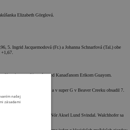
Rakúšanka Elizabeth Görglová.
96, 5. Ingrid Jacquemodová (Fr.) a Johanna Schnarfová (Tal.) obe
 +1,67.
hanom Kepplerom a 81 stotín pred Kanaďanom Erikom Guayom.
al víťazom úvodného zjazdu a v super G v Beaver Creeku obsadil 7.
ívaním našej
imi zásadami
a treťom mieste je zatiaľ Nór Aksel Lund Svindal. Walchhofer sa