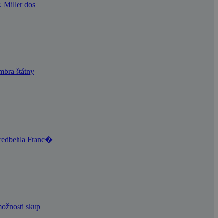
. Miller dos
mbra štátny
 predbehla Franc�
možnosti skup