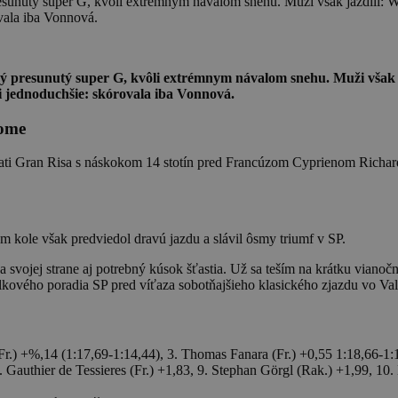
resunutý super G, kvôli extrémnym návalom snehu. Muži však jazdili: W
vala iba Vonnová.
ový presunutý super G, kvôli extrémnym návalom snehu. Muži však 
li jednoduchšie: skórovala iba Vonnová.
lome
 trati Gran Risa s náskokom 14 stotín pred Francúzom Cyprienom Richa
 kole však predviedol dravú jazdu a slávil ôsmy triumf v SP.
a svojej strane aj potrebný kúsok šťastia. Už sa teším na krátku vianoč
lkového poradia SP pred víťaza sobotňajšieho klasického zjazdu vo Va
Fr.) +%,14 (1:17,69-1:14,44), 3. Thomas Fanara (Fr.) +0,55 1:18,66-1:
 Gauthier de Tessieres (Fr.) +1,83, 9. Stephan Görgl (Rak.) +1,99, 10.