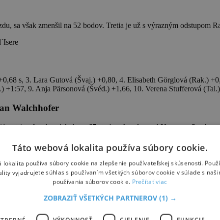
azdu, sa však zmenšil na 52 bodov. Tretia je už s výrazným odstupom 
´Isere
68 s, 3. Lara Gutová (Švaj.) +0,80, 4. Elisabeth Görglová (Rak.) +0,
 +1:57, 9. Anja Pärsonová (Švéd.) +1,66, 10. Verena Stufferová (Tal.)
šan Walchhofer
 kariéru, triumfoval s náskokom 67 stotín sekundy pred Nemcom Step
kovo si pripísal 17. triumf v pretekoch o krištáľové glóbusy v kariére.
Táto webová lokalita používa súbory cookie.
 2010/11 prezentuje vo výbornej forme. V kanadskom Lake Louise sa st
a to skvelá jazda,“ zhodnotil sám seba šťastný Walchhofer pre ORF.
 lokalita používa súbory cookie na zlepšenie používateľskej skúsenosti. Použ
ality vyjadrujete súhlas s používaním všetkých súborov cookie v súlade s naš
používania súborov cookie.
Prečítať viac
ovom pohári s náskokom 11 bodov pred krajanom Benjaminom Raichom. N
ZOBRAZIŤ VŠETKÝCH PARTNEROV
(1) →
ed krajana Georga Streitbergera.
OTREBNÉ
VÝKONNOSŤ
CIELENIE
FUNKCIE