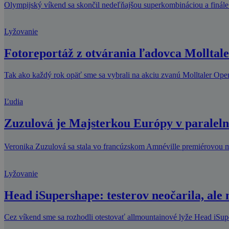
Olympijský víkend sa skončil nedeľňajšou superkombináciou a finále 
Lyžovanie
Fotoreportáž z otvárania ľadovca Molltal
Tak ako každý rok opäť sme sa vybrali na akciu zvanú Molltaler Open
Ľudia
Zuzulová je Majsterkou Európy v paralel
Veronika Zuzulová sa stala vo francúzskom Amnéville premiérovou m
Lyžovanie
Head iSupershape: testerov neočarila, ale
Cez víkend sme sa rozhodli otestovať allmountainové lyže Head iSupe