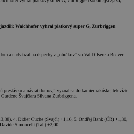
alchhofer vyhral piatkový super G, Zurbriggen sobotňajší zjazd,
jazdili: Walchhofer vyhral piatkový super G, Zurbriggen
rdom a nadviazal na úspechy z „obrákov“ vo Val D’Isere a Beaver
nú prestávku a návrat domov,“ vyznal sa do kamier rakúskej televízie
l Gardene Švajčiara Silvana Zurbriggena.
13,88), 4. Didier Cuche (Švajč.) +1,16, 5. Ondřej Bank (ČR) +1,30,
 Davide Simoncelli (Tal.) +2,00