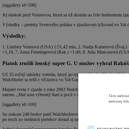
[nggallery id=108]
Jej náskok pred Vonnovou, ktorá sa už dostala na čelo hodnotenia zj
Výsledky – preteky Svetového pohára v zjazdovom lyžovaní vo Val d
Výsledky:
1. Lindsey Vonnová (USA) 1:51,42 min, 2. Nadja Kamerová (Švaj.) +0,
+1,19, 7. Anna Fenningerová (Rak.) +1:40, 8. Julia Mancusová (USA)
Piatok zrušili ženský super G. U mužov vyhral Rakú
Už 35-ročný rakúsky veterán, ktorý po tejto sezóne hodlá ukončiť
Walchhofer sa tešil z víťazstva vo Val Gardene po šiestich rokoch, cel
Majster sveta v zjazde z roku 2003 Walchofer sa na začiatku sezóny
miesto. „Mal som výborný štart a pocit v cieli bol už ako zo sna. Bol
Táto webová
webovej lok
[nggallery id=109]
So ziskom 248 bodov patrí Walchhoferovi líderská pozícia vo Svet
po troch zo siedmich pretekov dostal aj na čelo hodnotenia super G pr
NEVYHNUTNE P