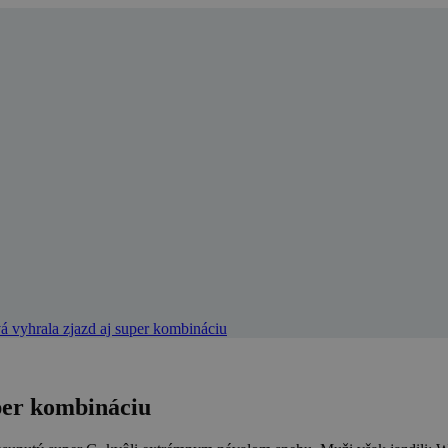
 vyhrala zjazd aj super kombináciu
per kombináciu