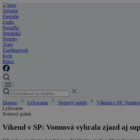
Tréning
Freeride
Ľudia
Poradňa
Strediská
Preteky
Testy
Zaujímavosti
Kvíz
Relax
Domov
Lyžovanie
Svetový pohár
Víkend v SP: Vonnová
Lyžovanie
Svetový pohár
Víkend v SP: Vonnová vyhrala zjazd aj su