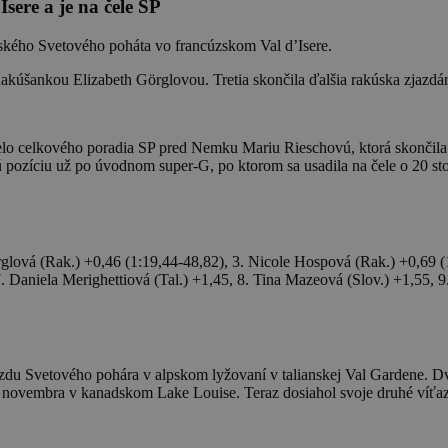
ere a je na čele SP
ského Svetového poháta vo francúzskom Val d’Isere.
kúšankou Elizabeth Görglovou. Tretia skončila ďalšia rakúska zjazdá
čelo celkového poradia SP pred Nemku Mariu Rieschovú, ktorá skončil
 pozíciu už po úvodnom super-G, po ktorom sa usadila na čele o 20 s
glová (Rak.) +0,46 (1:19,44-48,82), 3. Nicole Hospová (Rak.) +0,69 (
 Daniela Merighettiová (Tal.) +1,45, 8. Tina Mazeová (Slov.) +1,55, 9
jazdu Svetového pohára v alpskom lyžovaní v talianskej Val Gardene.
com novembra v kanadskom Lake Louise. Teraz dosiahol svoje druhé víť