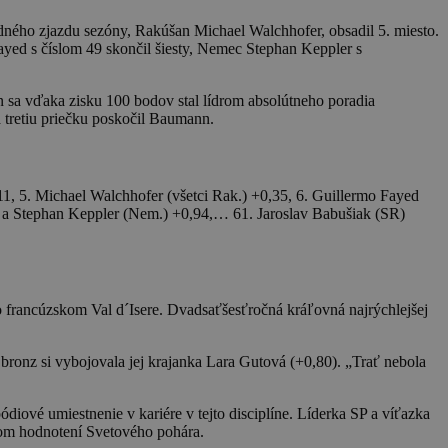
ého zjazdu sezóny, Rakúšan Michael Walchhofer, obsadil 5. miesto.
ayed s číslom 49 skončil šiesty, Nemec Stephan Keppler s
n sa vďaka zisku 100 bodov stal lídrom absolútneho poradia
 tretiu priečku poskočil Baumann.
11, 5. Michael Walchhofer (všetci Rak.) +0,35, 6. Guillermo Fayed
n.) a Stephan Keppler (Nem.) +0,94,… 61. Jaroslav Babušiak (SR)
 francúzskom Val d´Isere. Dvadsaťšesťročná kráľovná najrýchlejšej
bronz si vybojovala jej krajanka Lara Gutová (+0,80). „Trať nebola
iové umiestnenie v kariére v tejto disciplíne. Líderka SP a víťazka
nom hodnotení Svetového pohára.