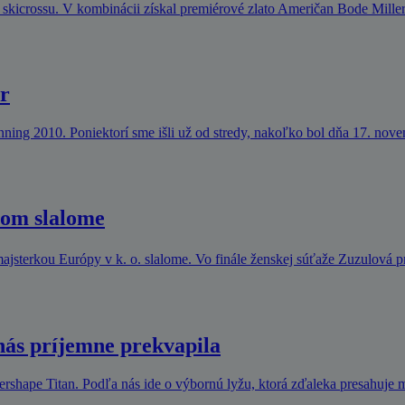
skicrossu. V kombinácii získal premiérové zlato Američan Bode Miller
er
ning 2010. Poniektorí sme išli už od stredy, nakoľko bol dňa 17. nove
nom slalome
ajsterkou Európy v k. o. slalome. Vo finále ženskej súťaže Zuzulová
 nás príjemne prekvapila
rshape Titan. Podľa nás ide o výbornú lyžu, ktorá zďaleka presahuje 