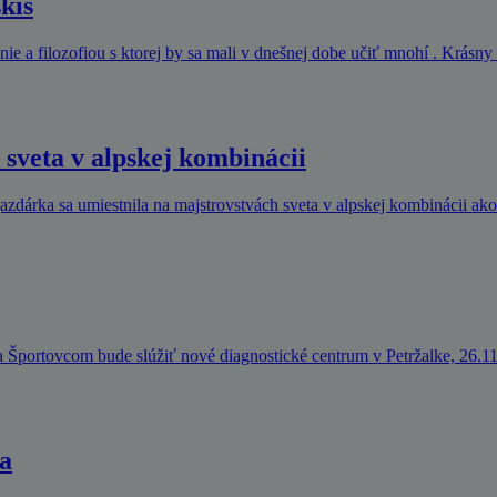
kis
e a filozofiou s ktorej by sa mali v dnešnej dobe učiť mnohí . Krásny 
 sveta v alpskej kombinácii
azdárka sa umiestnila na majstrovstvách sveta v alpskej kombinácii ako
ita Športovcom bude slúžiť nové diagnostické centrum v Petržalke, 26.1
a