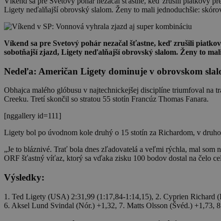
Víkend sa pre Svetový pohár nezačal šťastne, keď zrušili piatkový p
Ligety neďalňajší obrovský slalom. Ženy to mali jednoduchšie: skóro
Víkend sa pre Svetový pohár nezačal šťastne, keď zrušili piatk
sobotňajší zjazd, Ligety neďalňajší obrovský slalom. Ženy to ma
Nedeľa: Američan Ligety dominuje v obrovskom sla
Obhajca malého glóbusu v najtechnickejšej disciplíne triumfoval na
Creeku. Tretí skončil so stratou 55 stotín Francúz Thomas Fanara.
[nggallery id=111]
Ligety bol po úvodnom kole druhý o 15 stotín za Richardom, v druhom
„Je to bláznivé. Trať bola dnes zľadovatelá a veľmi rýchla, mal som n
ORF šťastný víťaz, ktorý sa vďaka zisku 100 bodov dostal na čelo ce
Výsledky:
1. Ted Ligety (USA) 2:31,99 (1:17,84-1:14,15), 2. Cyprien Richard (
6. Aksel Lund Svindal (Nór.) +1,32, 7. Matts Olsson (Švéd.) +1,73, 8.