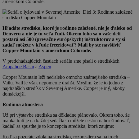
americkom Colorade.
Hľadáte stredisko, ktoré je rodinne založené, nie je ďaleko od
Denveru a nie je tu veľa ľudí. Okrem toho sa o vaše deti
postará asi 500 (prevažne európskych) inštruktorov a vy si
zatiaľ môžete v kľude freeridovať? Mali by ste navštíviť
Copper Mountain v americkom Colorade.
V predchádzajúcich častiach seriálu sme písali o strediskách
Arapahoe Basin
a
Aspen
.
Copper Mountain leží neďaleko omnoho známejšieho strediska –
Vailu. Vail je však nepomerne drahší. Myslím, že je to jedno z
najdrahších stredísk v Severnej Amerike. Copper je iný, akoby
domáckejší.
Rodinná atmosféra
Už pri výstavbe strediska sa dôkladne plánovalo. Okrem toho, že
mapka tratí je na každej sedačke a môžete cestou nahor študovať,
kadiaľ sa spustíte je to koncepcia strediska, ktorá zaujme:
Keď sa pozeráte zdola na stredisko, rozprestiera sa na troch