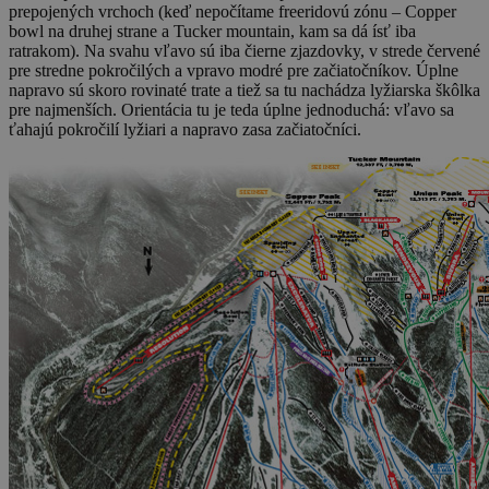
prepojených vrchoch (keď nepočítame freeridovú zónu – Copper
bowl na druhej strane a Tucker mountain, kam sa dá ísť iba
ratrakom). Na svahu vľavo sú iba čierne zjazdovky, v strede červené
pre stredne pokročilých a vpravo modré pre začiatočníkov. Úplne
napravo sú skoro rovinaté trate a tiež sa tu nachádza lyžiarska škôlka
pre najmenších. Orientácia tu je teda úplne jednoduchá: vľavo sa
ťahajú pokročilí lyžiari a napravo zasa začiatočníci.