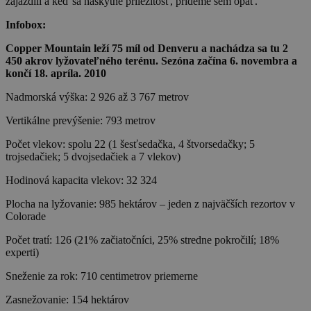
zajazdili a keď sa naskytne príležitosť, prídeme sem opäť.
Infobox:
Copper Mountain leží 75 míl od Denveru a nachádza sa tu 2
450 akrov lyžovateľného terénu. Sezóna začína 6. novembra a
končí 18. apríla. 2010
Nadmorská výška: 2 926 až 3 767 metrov
Vertikálne prevýšenie: 793 metrov
Počet vlekov: spolu 22 (1 šesťsedačka, 4 štvorsedačky; 5
trojsedačiek; 5 dvojsedačiek a 7 vlekov)
Hodinová kapacita vlekov: 32 324
Plocha na lyžovanie: 985 hektárov – jeden z najväčších rezortov v
Colorade
Počet tratí: 126 (21% začiatočníci, 25% stredne pokročilí; 18%
experti)
Sneženie za rok: 710 centimetrov priemerne
Zasnežovanie: 154 hektárov