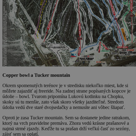
Copper bowl a Tucker mountain
Okrem spomenutých terénov je v stredisku niekoľko miest, kde si
môžete zajazdiť aj freeride. Na zadnej strane popísaných kopcov je
údolie – bowl. Tvarom pripomína Lukovú kotlinku na Chopku,
skoky sú tu menšie, zato však skoro všetky jazditeľné. Stredom
údolia vedú dve staré dvojsedačky a nemusíte ani vôbec šliapať.
Oproti je zasa Tucker mountain. Sem sa dostanete jedine ratrakom,
ktorý na vrch pravidelne premáva. Zhora vedú krásne prašanové a
najmä strmé zjazdy. Keďže tu sa prašan drží veľkú časť zo sezóny,
zájsť sem sa oplatí.