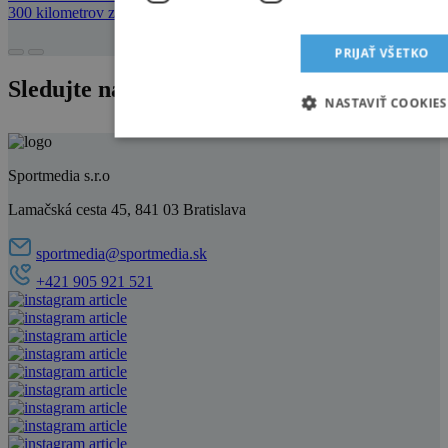
300 kilometrov z Bratislavy, čo sa dá zvládnuť za tri hodiny autom.
PRIJAŤ VŠETKO
Sledujte nás na instagrame
NASTAVIŤ COOKIES
Sportmedia s.r.o
Lamačská cesta 45, 841 03 Bratislava
sportmedia@sportmedia.sk
+421 905 921 521