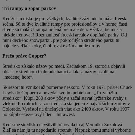
Tri rampy a zopár parkov
Keďže stredisko je pre všetkých, kvalitné zázemie tu má aj freeski
scéna. Sú tu dve kvalitné rampy pre profesionálov a v hornej časti
strediska malá U-rampa určená pre malé deti. Však aj tie musia
niekde trénovať! Rozmanitosť freeski areálov dopĺňajú parky. Od
mini-deckého snowparku, pre pokročilých stredného parku tu
nájdete veľké skoky, či obrovské až mamutie dropy.
Prečo práve Copper?
Stredisko získalo názov po medi. Začiatkom 19. storočia objavili
oblasť v strednom Colorade baníci a tak sa názov ustálil na
„medenej hore“.
Skirezort tu vznikol až pomerne neskoro. V roku 1971 prišiel Chuck
Lewis do Copperu a povedal svojim priateľom: „Tu založím
stredisko“. Kúpil 280 akrov pôdy a začal stavať lyžiarske svahy s
vlekmi. Po rokoch sa zo strediska stal jeden z najväčších rezortov v
Colorade. Vyrástol na dnešných viac ako 2400 akrov. V roku 1997
ho kúpil celosvetový líder – Intrawest.
Keď sme stredisko navštívili trénovala tu aj Veronika Zuzulová.
Žiaľ sa nám ju tu nepodarilo stretnúť. Napriek tomu sme si výborne