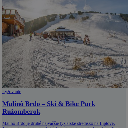
Lyžovanie
Malinô Brdo – Ski & Bike Park
Ružomberok
Malinô Brdo je druhé najväčšie lyžiarske stredisko na Liptove.