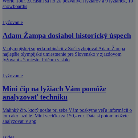
World Tour. Zúčastní sa ho 20 pozvaných lyžiarov a 9 lyžiariek, 10
snowboardis
Lyžovanie
Adam Žampa dosiahol historický úspech
V olympijskej superkombinácii v Soči vybojoval Adam Žampa
najlepšie olympijské umiestnenie pre Slovensko v zjazdovom
lyžovaní - 5.miesto. Pričom v slalo
Lyžovanie
Mini čip na lyžiach Vám pomôže
analyzovať techniku
Malinký čip, ktorý nosíte pri sebe Vám poskytne veľa informácii o
tom ako jazdíte. Mini vecička za 150,- eur. Dáta si potom môžete
analyzovať v app
asides