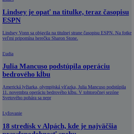
Lindsey je opať na titulke, teraz časopisu
ESPN
Lindsey Vonn sa objavila na titulnej strane časopisu ESPN. Na fotke
veľmi pripomína herečku Sharon Stone.
Ľudia
Julia Mancuso podstúpila operáciu
bedrového kĺbu
Americká lyžiarka, olympijská víťazka, Julia Mancuso podstúpila
11. novembra operáciu bedrového kĺbu. V tohtoročnej sezóne
Svetového pohára sa nepr
Lyžovanie
18 stredísk v Alpách, kde je najväčšia