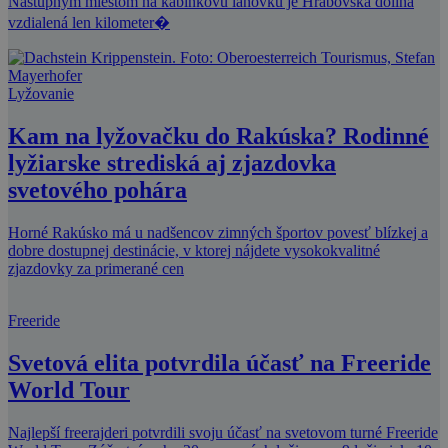
Nástupným miestom na kabínkovú lanovku je Hrabovská dolina
vzdialená len kilometer�
Lyžovanie
Kam na lyžovačku do Rakúska? Rodinné
lyžiarske strediská aj zjazdovka
svetového pohára
Horné Rakúsko má u nadšencov zimných športov povesť blízkej a
dobre dostupnej destinácie, v ktorej nájdete vysokokvalitné
zjazdovky za primerané cen
Freeride
Svetová elita potvrdila účasť na Freeride
World Tour
Najlepší freerajderi potvrdili svoju účasť na svetovom turné Freeride