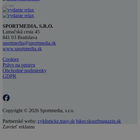
SPORTMEDIA, S.R.O.
Lamačská cesta 45
841 03 Bratislava
sportmedia@sportmedia.sk
www.sportmedia.sk
Cookies
Právo na opravu
Obchodné podmienky
GDPR
Copyright © 2026 Sportmedia, s.r.o.
Partnerské weby:
cyklisticke.trasy.sk
biker.sk
surfmagazin.sk
Zavrieť reklamu