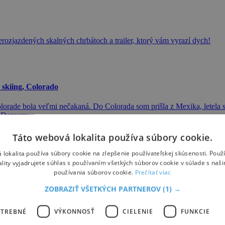
rozjazdených skalných chrbátoch a trailer, ktorý vám vyrazí dych!
 skiing, Colorado
orade bola veľmi nečakaná. Do Colorada som prišla z Mexika, letela so
o Denveru.
Táto webová lokalita používa súbory cookie.
 lokalita používa súbory cookie na zlepšenie používateľskej skúsenosti. Použ
ality vyjadrujete súhlas s používaním všetkých súborov cookie v súlade s naš
používania súborov cookie.
Prečítať viac
v Colorade. Navštíviť ho je snom mnohých lyžiarov. Chcú sem ísť pr
ZOBRAZIŤ VŠETKÝCH PARTNEROV
(1) →
veľa snehu, viac ako 12 metrov. Priemerne ročne napadne 8 metrov.
OTREBNÉ
VÝKONNOSŤ
CIELENIE
FUNKCIE