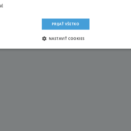
NÉ
 stredisko Copper Mountain
u a nie je tu veľa ľudí. Okrem toho sa o vaše deti postará asi 500 (pre
orade.
PRIJAŤ VŠETKO
NASTAVIŤ COOKIES