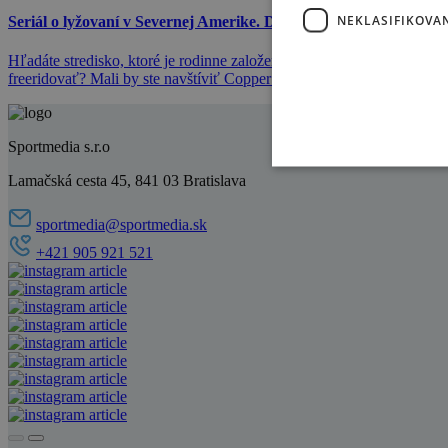
NEKLASIFIKOVA
Seriál o lyžovaní v Severnej Amerike. Diel 3: Rodinne založené
Hľadáte stredisko, ktoré je rodinne založené, nie je ďaleko od Denver
freeridovať? Mali by ste navštíviť Copper Mountain v americkom Col
Sportmedia s.r.o
Lamačská cesta 45, 841 03 Bratislava
sportmedia@sportmedia.sk
+421 905 921 521