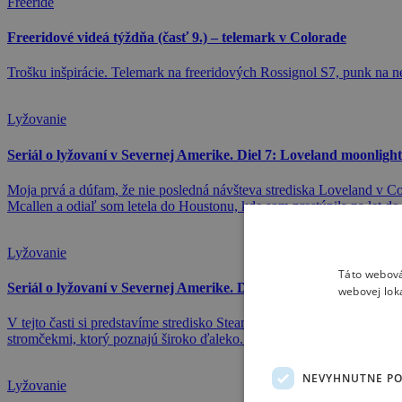
Freeride
Freeridové videá týždňa (časť 9.) – telemark v Colorade
Trošku inšpirácie. Telemark na freeridových Rossignol S7, punk na ne
Lyžovanie
Seriál o lyžovaní v Severnej Amerike. Diel 7: Loveland moonlight
Moja prvá a dúfam, že nie posledná návšteva strediska Loveland v Col
Mcallen a odiaľ som letela do Houstonu, kde som prestúpila na let d
Lyžovanie
Táto webová
Seriál o lyžovaní v Severnej Amerike. Diel 6: Steamboat Springs
webovej lok
V tejto časti si predstavíme stredisko Steamboat Springs ležiace 
stromčekmi, ktorý poznajú široko ďaleko. Vlani tu napadlo rekordne 
NEVYHNUTNE P
Lyžovanie