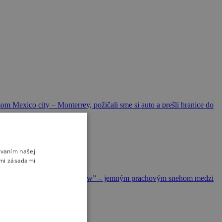
m Mexico city – Monterrey, požičali sme si auto a prešli hranice do
ívaním našej
imi zásadami
áve kvôli „Champagne Powder snow” – jemným prachovým snehom medzi