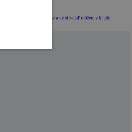
važne európskych) inštruktorov a vy si zatiaľ môžete v kľude