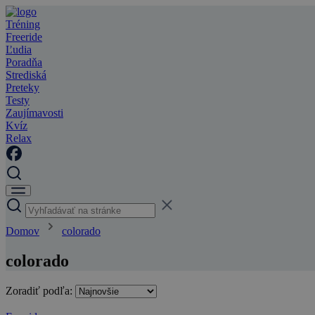
Tréning
Freeride
Ľudia
Poradňa
Strediská
Preteky
Testy
Zaujímavosti
Kvíz
Relax
Domov
colorado
colorado
Zoradiť podľa: