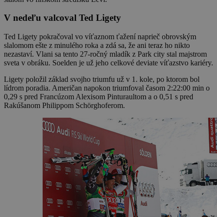
V nedeľu valcoval Ted Ligety
Ted Ligety pokračoval vo víťaznom ťažení naprieč obrovským
slalomom ešte z minulého roka a zdá sa, že ani teraz ho nikto
nezastaví. Vlani sa tento 27-ročný mladík z Park city stal majstrom
sveta v obráku. Soelden je už jeho celkové deviate víťazstvo kariéry.
Ligety položil základ svojho triumfu už v 1. kole, po ktorom bol
lídrom poradia. Američan napokon triumfoval časom 2:22:00 min o
0,29 s pred Francúzom Alexisom Pinturaultom a o 0,51 s pred
Rakúšanom Philippom Schörghoferom.