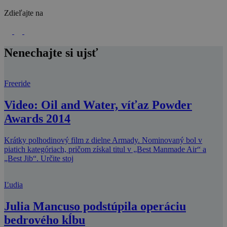
Zdieľajte na
Nenechajte si ujsť
Freeride
Video: Oil and Water, víťaz Powder
Awards 2014
Krátky polhodinový film z dielne Armady. Nominovaný bol v
piatich kategóriach, pričom získal titul v „Best Manmade Air“ a
„Best Jib“. Určite stoj
Ľudia
Julia Mancuso podstúpila operáciu
bedrového kĺbu