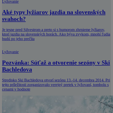
Lyžovanie
Aké typy lyžiarov jazdia na slovenských
svahoch?
Je tesne pred Silvestrom a preto si s humorom zhrnieme lyžiarov,
ktorí jazdia na slovenských horách. Ako býva zvykom, mnohí ľudia
budú po jeho prečíta
Lyžovanie
Pozvánka: Súťaž a otvorenie sezóny v Ski
Bachledova
Stredisko Ski Bachledova otvorí sezónu 13.-14. decembra 2014. Pri
tejto príležitosti zorganizovalo verejný pretek v lyžovaní, tombolu s
cenami v hodnote