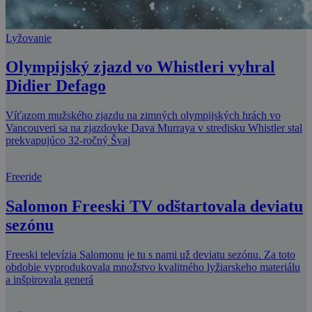
Lyžovanie
Olympijský zjazd vo Whistleri vyhral
Didier Defago
Víťazom mužského zjazdu na zimných olympijských hrách vo
Vancouveri sa na zjazdovke Dava Murraya v stredisku Whistler stal
prekvapujúco 32-ročný Švaj
Freeride
Salomon Freeski TV odštartovala deviatu
sezónu
Freeski televízia Salomonu je tu s nami už deviatu sezónu. Za toto
obdobie vyprodukovala množstvo kvalitného lyžiarskeho materiálu
a inšpirovala generá