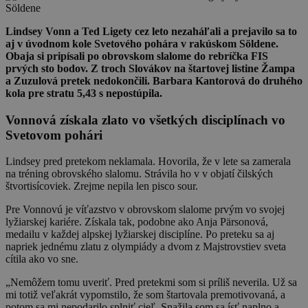
Lindsey Vonn a Ted Ligety cez leto nezaháľali a prejavilo sa to
aj v úvodnom kole Svetového pohára v rakúskom Söldene.
Obaja si pripísali po obrovskom slalome do rebríčka FIS
prvých sto bodov. Z troch Slovákov na štartovej listine Žampa
a Zuzulová pretek nedokončili. Barbara Kantorová do druhého
kola pre stratu 5,43 s nepostúpila.
Vonnová získala zlato vo všetkých disciplínach vo
Svetovom pohári
Lindsey pred pretekom neklamala. Hovorila, že v lete sa zamerala
na tréning obrovského slalomu. Strávila ho v v objatí čilských
štvortisícoviek. Zrejme nepila len pisco sour.
Pre Vonnovú je víťazstvo v obrovskom slalome prvým vo svojej
lyžiarskej kariére. Získala tak, podobne ako Anja Pärsonová,
medailu v každej alpskej lyžiarskej disciplíne. Po preteku sa aj
napriek jednému zlatu z olympiády a dvom z Majstrovstiev sveta
cítila ako vo sne.
„Nemôžem tomu uveriť. Pred pretekmi som si príliš neverila. Už sa
mi totiž veľakrát vypomstilo, že som štartovala premotivovaná, a
potom sa mi nepodarilo splniť cieľ. Snažila som sa ísť naplno a