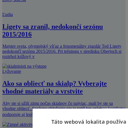
Ľudia
Ligety sa zranil, nedokončí sezónu
2015/2016
Majster sveta, olympijský víťaz a fenomenálny zjazdár Ted Ligety
nedokončí sezónu 2015/2016. Pri tréningu v stredisku Oberjoch si
roztrhol krížový v
Lyžovanie
Ako sa obliecť na skialp? Vyberajte
vhodné materiály a vrstvite
Aby ste si užili zimu počas skialpov čo najviac, mali by ste sa
vhodne obliecť. Správne oblečenie nie je totiž len otázkou komfortu;
podporuje aj lepš�
Táto webová lokalita používa