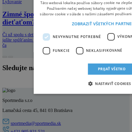
Lyžovanie
Táto webová lokalita používa súbory cookie na zlepše
Používaním našej webovej lokality vyjadrujete sú
Zimné športové aktivity s malým
súborov cookie v súlade s našimi zásadami používani
dieťaťom? Smelo do toho!
ZOBRAZIŤ VŠETKÝCH PARTN
Či už spolu s deťmi využívate výhody moderných vozíkov, alebo sa
NEVYHNUTNE POTREBNÉ
VÝKON
jašíte spúšťaním z kopca na sánkach či lyžiach, hlavné je, že trávite
ča
FUNKCIE
NEKLASIFIKOVANÉ
Sledujte nás na instagrame
PRIJAŤ VŠETKO
NASTAVIŤ COOKIES
Sportmedia s.r.o
Lamačská cesta 45, 841 03 Bratislava
sportmedia@sportmedia.sk
+421 905 921 521