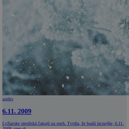
asides
6.11. 2009
Lyžiarske strediská čakajú na sneh. Tvrdia, že budú lacnejšie, 6.11.
2009, sme.sk