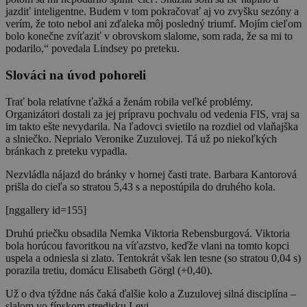
jazdiť inteligentne. Budem v tom pokračovať aj vo zvyšku sezóny a
verím, že toto nebol ani zďaleka môj posledný triumf. Mojím cieľom
bolo konečne zvíťaziť v obrovskom slalome, som rada, že sa mi to
podarilo,“ povedala Lindsey po preteku.
Slováci na úvod pohoreli
Trať bola relatívne ťažká a ženám robila veľké problémy.
Organizátori dostali za jej prípravu pochvalu od vedenia FIS, vraj sa
im takto ešte nevydarila. Na ľadovci svietilo na rozdiel od vlaňajška
a slniečko. Neprialo Veronike Zuzulovej. Tá už po niekoľkých
bránkach z preteku vypadla.
Nezvládla nájazd do bránky v hornej časti trate. Barbara Kantorová
prišla do cieľa so stratou 5,43 s a nepostúpila do druhého kola.
[nggallery id=155]
Druhú priečku obsadila Nemka Viktoria Rebensburgová. Viktoria
bola horúcou favoritkou na víťazstvo, keďže vlani na tomto kopci
uspela a odniesla si zlato. Tentokrát však len tesne (so stratou 0,04 s)
porazila tretiu, domácu Elisabeth Görgl (+0,40).
Už o dva týždne nás čaká ďalšie kolo a Zuzulovej silná disciplína –
slalom vo fínskom stredisku Levi.