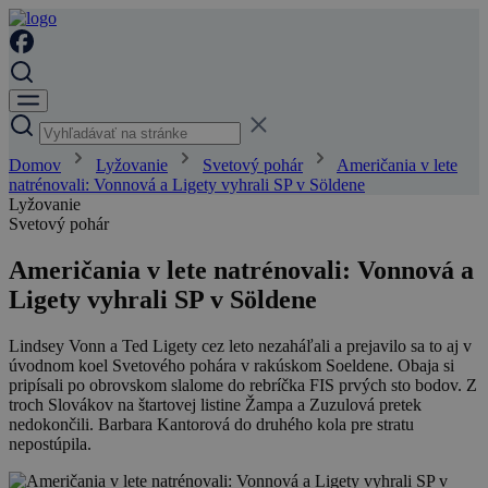
Domov
Lyžovanie
Svetový pohár
Američania v lete
natrénovali: Vonnová a Ligety vyhrali SP v Söldene
Lyžovanie
Svetový pohár
Američania v lete natrénovali: Vonnová a
Ligety vyhrali SP v Söldene
Lindsey Vonn a Ted Ligety cez leto nezaháľali a prejavilo sa to aj v
úvodnom koel Svetového pohára v rakúskom Soeldene. Obaja si
pripísali po obrovskom slalome do rebríčka FIS prvých sto bodov. Z
troch Slovákov na štartovej listine Žampa a Zuzulová pretek
nedokončili. Barbara Kantorová do druhého kola pre stratu
nepostúpila.