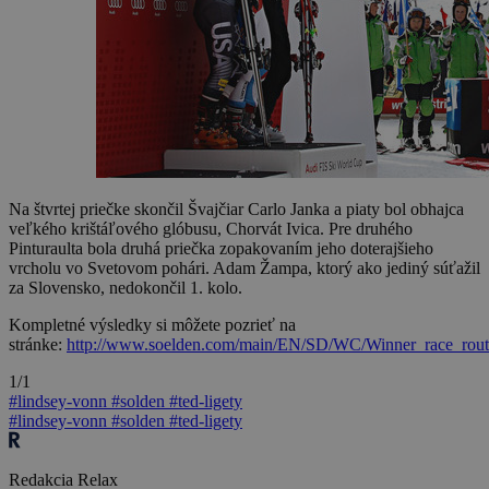
Na štvrtej priečke skončil Švajčiar Carlo Janka a piaty bol obhajca
veľkého krištáľového glóbusu, Chorvát Ivica. Pre druhého
Pinturaulta bola druhá priečka zopakovaním jeho doterajšieho
vrcholu vo Svetovom pohári. Adam Žampa, ktorý ako jediný súťažil
za Slovensko, nedokončil 1. kolo.
Kompletné výsledky si môžete pozrieť na
stránke:
http://www.soelden.com/main/EN/SD/WC/Winner_race_route
1/1
#lindsey-vonn
#solden
#ted-ligety
#lindsey-vonn
#solden
#ted-ligety
Redakcia Relax