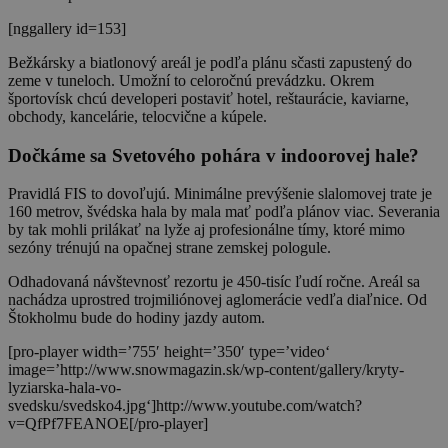
[nggallery id=153]
Bežkársky a biatlonový areál je podľa plánu sčasti zapustený do
zeme v tuneloch. Umožní to celoročnú prevádzku. Okrem
športovísk chcú developeri postaviť hotel, reštaurácie, kaviarne,
obchody, kancelárie, telocvične a kúpele.
Dočkáme sa Svetového pohára v indoorovej hale?
Pravidlá FIS to dovoľujú. Minimálne prevýšenie slalomovej trate je
160 metrov, švédska hala by mala mať podľa plánov viac. Severania
by tak mohli prilákať na lyže aj profesionálne tímy, ktoré mimo
sezóny trénujú na opačnej strane zemskej pologule.
Odhadovaná návštevnosť rezortu je 450-tisíc ľudí ročne. Areál sa
nachádza uprostred trojmiliónovej aglomerácie vedľa diaľnice. Od
Štokholmu bude do hodiny jazdy autom.
[pro-player width=’755′ height=’350′ type=’video‘
image=’http://www.snowmagazin.sk/wp-content/gallery/kryty-
lyziarska-hala-vo-
svedsku/svedsko4.jpg‘]http://www.youtube.com/watch?
v=QfPf7FEANOE[/pro-player]