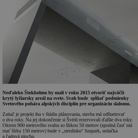
Neďaleko Štokholmu by mali v roku 2015 otvoriť najväčší
krytý lyžiarsky areál na svete. Svah bude spĺňať podmienky
Svetového pohára alpských disciplín pre organizáciu slalomu.
Zatiaľ je projekt iba v štádiu plánovania, stavba má odštartovať
o dva roky. Na jej dokončenie si Švédi rezervovali ďalšie dva roky.
Okrem 900 metrového svahu so šírkou 50 metrov (spodná časť má
mať šírku 150 metrov) bude v „stredisku“ funpark, sedačka
a ľadová plocha.