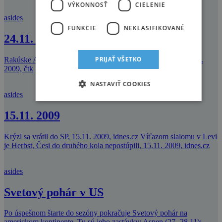
VÝKONNOSŤ
CIELENIE
asides
FUNKCIE
NEKLASIFIKOVANÉ
24.11. 2009
PRIJAŤ VŠETKO
Rakúske Alpy sú bez snehu, lyžiarske strediská si zúfajú, 24.11.
2009, čtk
NASTAVIŤ COOKIES
asides
15.11. 2009
Krýzl sa vrátil do SP, 15.11. 2009, idnes.cz Víťazom slalomu v Levi
je Herbst, Česi do druhého kola nepostúpili, 15.11. 2009, idnes.cz
asides
Svetový pohár v US
Po úspešnom štarte do sezóny pokračuje Svetový pohár na
americkom kontinente. Tu sú jeho zastávky: Aspen (27.-28.11);