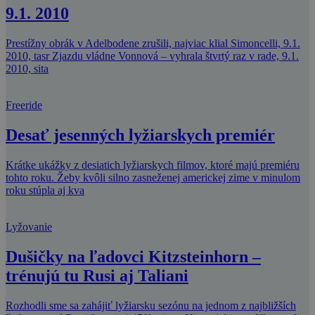
9.1. 2010
Prestížny obrák v Adelbodene zrušili, najviac klial Simoncelli, 9.1.
2010, tasr Zjazdu vládne Vonnová – vyhrala štvrtý raz v rade, 9.1.
2010, sita
Freeride
Desať jesenných lyžiarskych premiér
Krátke ukážky z desiatich lyžiarskych filmov, ktoré majú premiéru
tohto roku. Žeby kvôli silno zasneženej americkej zime v minulom
roku stúpla aj kva
Lyžovanie
Dušičky na ľadovci Kitzsteinhorn –
trénujú tu Rusi aj Taliani
Rozhodli sme sa zahájiť lyžiarsku sezónu na jednom z najbližších