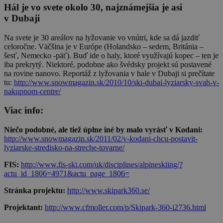
Hál je vo svete okolo 30, najznámejšia je asi
v Dubaji
Na svete je 30 areálov na lyžovanie vo vnútri, kde sa dá jazdiť
celoročne. Väčšina je v Európe (Holandsko – sedem, Británia –
šesť, Nemecko -päť). Buď ide o haly, ktoré využívajú kopec – ten je
iba prekrytý. Niektoré, podobne ako švédsky projekt sú postavené
na rovine nanovo. Reportáž z lyžovania v hale v Dubaji si prečítate
tu:
http://www.snowmagazin.sk/2010/10/ski-dubai-lyziarsky-svah-v-
nakupnom-centre/
Viac info:
Niečo podobné, ale tiež úplne iné by malo vyrásť v Kodani:
http://www.snowmagazin.sk/2011/02/v-kodani-chcu-postavit-
lyziarske-stredisko-na-streche-tovarne/
FIS:
http://www.fis-ski.com/uk/disciplines/alpineskiing/?
actu_id_1806=4971&actu_page_1806=
Stránka projektu:
http://www.skipark360.se/
Projektant:
http://www.cfmoller.com/p/Skipark-360-i2736.html