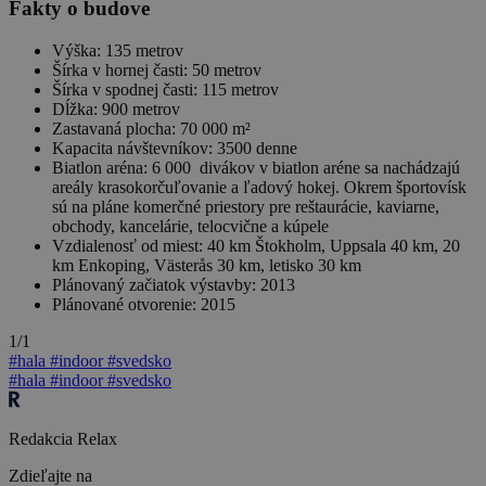
Fakty o budove
Výška: 135 metrov
Šírka v hornej časti: 50 metrov
Šírka v spodnej časti: 115 metrov
Dĺžka: 900 metrov
Zastavaná plocha: 70 000 m²
Kapacita návštevníkov: 3500 denne
Biatlon aréna: 6 000 divákov v biatlon aréne sa nachádzajú
areály krasokorčuľovanie a ľadový hokej. Okrem športovísk
sú na pláne komerčné priestory pre reštaurácie, kaviarne,
obchody, kancelárie, telocvične a kúpele
Vzdialenosť od miest: 40 km Štokholm, Uppsala 40 km, 20
km Enkoping, Västerås 30 km, letisko 30 km
Plánovaný začiatok výstavby: 2013
Plánované otvorenie: 2015
1/1
#hala
#indoor
#svedsko
#hala
#indoor
#svedsko
Redakcia Relax
Zdieľajte na