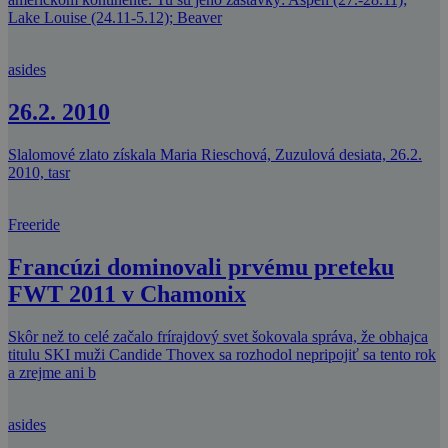
Lake Louise (24.11-5.12); Beaver
asides
26.2. 2010
Slalomové zlato získala Maria Rieschová, Zuzulová desiata, 26.2.
2010, tasr
Freeride
Francúzi dominovali prvému preteku
FWT 2011 v Chamonix
Skôr než to celé začalo frírajdový svet šokovala správa, že obhajca
titulu SKI muži Candide Thovex sa rozhodol nepripojiť sa tento rok
a zrejme ani b
asides