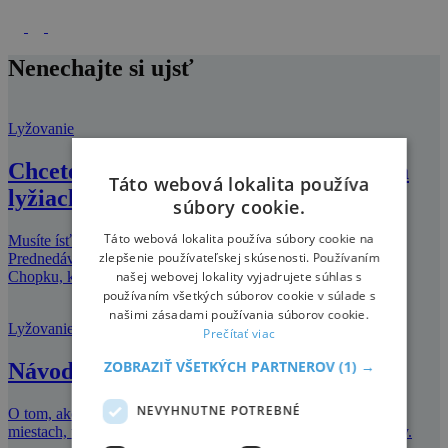
Nenechajte si ujsť
Lyžovanie
Chcete byť najrýchlejším Slovákom na
Táto webová lokalita používa
lyžiach?
súbory cookie.
Táto webová lokalita používa súbory cookie na
Musíte ísť rýchlosťou aspoň 140 kilometrov za hodinu.
zlepšenie používateľskej skúsenosti. Používaním
Prednedávnom zorganizovala firma RedBull masový zjazd z
našej webovej lokality vyjadrujete súhlas s
Chopku, ktorý vyhral Michal Bekeš. Nezú
používaním všetkých súborov cookie v súlade s
našimi zásadami používania súborov cookie.
Lyžovanie
Prečítať viac
ZOBRAZIŤ VŠETKÝCH PARTNEROV
(1) →
Návod ako si správne vybrať lyžiarky
NEVYHNUTNE POTREBNÉ
O tom, ako si správne vybrať lyžiarky sme písali na viacerých
miestach, tentoraz si ukážeme videonávod ako vyberať lyžiarky.