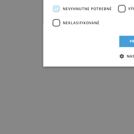
NEVYHNUTNE POTREBNÉ
VÝ
NEKLASIFIKOVANÉ
PR
NAS