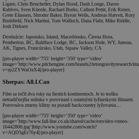
Ligare, Chris Benchetler, Dylan Hood, Dash Longe, Daron
Rahlves, Sven Küenle, Rachael Burks, Callum Pettit, Erik Roner,
Grete Eliassen, Shroder Baker, Byron Wells, Andreas Hatveit, Rory
Bushfield, Nick Martini, Tom Wallisch, Dana Flahr, Mike Riddle,
Josh Dirksen
Destinácie: Japonsko, Island, Macedónsko, Čierna Hora,
Pemberton, BC, Baldface Lodge, BC, Jackson Hole, WY, Juneau,
AK, Tignes, Francúzsko, Utah, Squaw Valley, CA
[pro-player width=’755′ height=’350′ type=’video‘
image=’http://www.pitchengine.com/brands2/tetongravityresearch/
v=rp2ZYWaOaX4[/pro-player]
Sherpas: All.I.Can
Film sa točil dva roky na šiestich kontinentoch. Je to trošku
netradičnejšia snímka v porovnaní s ostatnými lyžiarskymi filmami.
Porovnáva zmeny klímy na pozadí backcountry lyžovania…
[pro-player width=’755′ height=’350′ type=’video‘
image=’http://www.fall-line.co.uk/shared/cache/emvideo-vimeo-
16442800.jpg‘]http://www.youtube.com/watch?
v=AQD5gEr76y4[/pro-player]