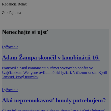
Redakcia Relax
Zdieľajte na
Nenechajte si ujsť
Lyžovanie
Adam Žampa skončil v kombinácii 16.
Piatkovú alpskú kombináciu v rámci Svetového pohára vo
švajčiarskom Wengene ovládli nórski lyžiari. Víťazom sa stal Kjetil
Jansrud, ktorý triumfov
Lyžovanie
Akú nepremokavosť bundy potrebujem?
Či ste lyžiar, snowboardista, alebo sa chcete len s deťmi sánkovať,