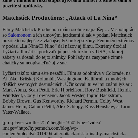
zime v minulom roku stúpla aj kvalita filmov? Zistite si sami a
pozrite si upútavky.
Matchstick Productions: „Attack of La Nina“
Filmy Matchstick Production mám osobne najradšej … V spolupráci
so
Salomonom
a ich tímovými jazdcami si tak v podaní Matchstick
pozrite to najlepšie z vlaňajšej lyžiarskej sezóny. Fenomén extrémov
v počasí „La Nina/El Nino“ dal názov aj filmu. Extrémy útočia!
Lyžiari a filmári si pochvaľujú poslednú zimu v USA, z ktorej
zábery sa dostali do tejto snímky. Pohľady na zasypané zimné
chatičky sú neopísateľné aj v sne.
Lyžiari takúto zimu ešte nezažili. Film sa odohráva v Colorade, na
Aljaške, Britskej Kolumbii, Washingtone, Kalifornii a mnohých
ďalších svetových destináciách. Účinkovali tu veľmi známi lyžiari:
Mark Abma, Sean Pettit, Eric Hjorleifson, Rory Bushfield, Henrik
Windstedt, Cody Townsend, Jacob Wester, Ingrid Backstrom,
Bobby Brown, Gus Kenworthy, Richard Permin, Colby West,
James Heim, Callum Pettit, Alex Schlopy, Russ Henshaw, a Torin
Yater-Wallace.
[pro-player width=’755′ height=’350′ type=’video‘
image=’http://hypemuch.com/blog/wp-
content/uploads/2011/09/trailer-attack-of-la-nina-by-matchstick-