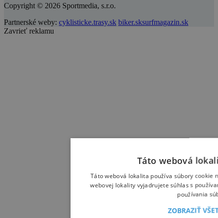
Copyright © 2026 Sportmedia, s.r.o.
Partnerské weby:
cyklisticke.trasy.sk
biker.sk
surfmagazin.sk
Zavrieť reklamu
Táto webová lokal
Táto webová lokalita používa súbory cookie n
webovej lokality vyjadrujete súhlas s použív
používania sú
ZOBRAZIŤ VŠ