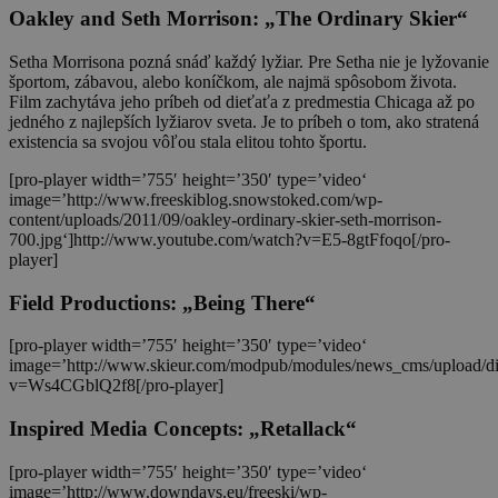
Oakley and Seth Morrison: „The Ordinary Skier“
Setha Morrisona pozná snáď každý lyžiar. Pre Setha nie je lyžovanie
športom, zábavou, alebo koníčkom, ale najmä spôsobom života.
Film zachytáva jeho príbeh od dieťaťa z predmestia Chicaga až po
jedného z najlepších lyžiarov sveta. Je to príbeh o tom, ako stratená
existencia sa svojou vôľou stala elitou tohto športu.
[pro-player width=’755′ height=’350′ type=’video‘
image=’http://www.freeskiblog.snowstoked.com/wp-
content/uploads/2011/09/oakley-ordinary-skier-seth-morrison-
700.jpg‘]http://www.youtube.com/watch?v=E5-8gtFfoqo[/pro-
player]
Field Productions: „Being There“
[pro-player width=’755′ height=’350′ type=’video‘
image=’http://www.skieur.com/modpub/modules/news_cms/upload/d
v=Ws4CGblQ2f8[/pro-player]
Inspired Media Concepts: „Retallack“
[pro-player width=’755′ height=’350′ type=’video‘
image=’http://www.downdays.eu/freeski/wp-