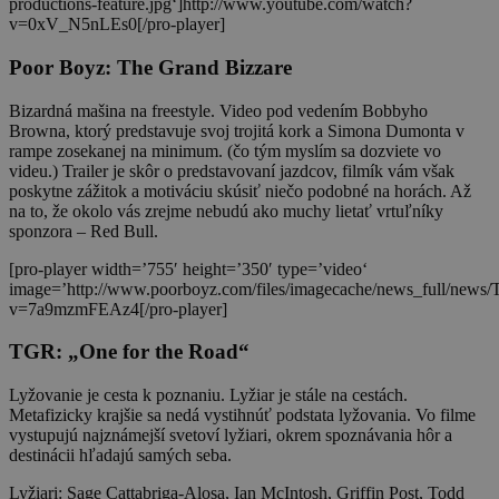
productions-feature.jpg‘]http://www.youtube.com/watch?
v=0xV_N5nLEs0[/pro-player]
Poor Boyz: The Grand Bizzare
Bizardná mašina na freestyle. Video pod vedením Bobbyho
Browna, ktorý predstavuje svoj trojitá kork a Simona Dumonta v
rampe zosekanej na minimum. (čo tým myslím sa dozviete vo
videu.) Trailer je skôr o predstavovaní jazdcov, filmík vám však
poskytne zážitok a motiváciu skúsiť niečo podobné na horách. Až
na to, že okolo vás zrejme nebudú ako muchy lietať vrtuľníky
sponzora – Red Bull.
[pro-player width=’755′ height=’350′ type=’video‘
image=’http://www.poorboyz.com/files/imagecache/news_full/n
v=7a9mzmFEAz4[/pro-player]
TGR: „One for the Road“
Lyžovanie je cesta k poznaniu. Lyžiar je stále na cestách.
Metafizicky krajšie sa nedá vystihnúť podstata lyžovania. Vo filme
vystupujú najznámejší svetoví lyžiari, okrem spoznávania hôr a
destinácii hľadajú samých seba.
Lyžiari: Sage Cattabriga-Alosa, Ian McIntosh, Griffin Post, Todd