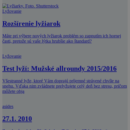
Lyžovanie
Rozšírenie lyžiarok
Máte pri výbere nových lyžiarok problém so zapnutím ich hornej
časti, pretože sú vaše lýtka hrubšie ako štandard?
Lyžovanie
Test lyží: Mužské allroundy 2015/2016
Všestranné lyže, ktoré Vám doprajú príjemné strávené chvíle na
snehu. Vďaka nim zvládnete prelyžujete celý deň bez stresu, pričom
môžete obja
asides
27.1. 2010