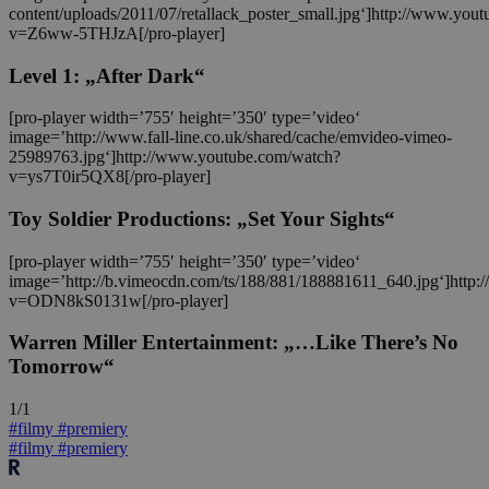
content/uploads/2011/07/retallack_poster_small.jpg‘]http://www.you
v=Z6ww-5THJzA[/pro-player]
Level 1: „After Dark“
[pro-player width=’755′ height=’350′ type=’video‘
image=’http://www.fall-line.co.uk/shared/cache/emvideo-vimeo-
25989763.jpg‘]http://www.youtube.com/watch?
v=ys7T0ir5QX8[/pro-player]
Toy Soldier Productions: „Set Your Sights“
[pro-player width=’755′ height=’350′ type=’video‘
image=’http://b.vimeocdn.com/ts/188/881/188881611_640.jpg‘]http
v=ODN8kS0131w[/pro-player]
Warren Miller Entertainment: „…Like There’s No
Tomorrow“
1/1
#filmy
#premiery
#filmy
#premiery