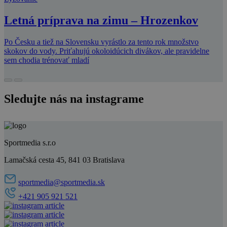
Letná príprava na zimu – Hrozenkov
Po Česku a tiež na Slovensku vyrástlo za tento rok množstvo
skokov do vody. Priťahujú okoloidúcich divákov, ale pravidelne
sem chodia trénovať mladí
Sledujte nás na instagrame
Sportmedia s.r.o
Lamačská cesta 45, 841 03 Bratislava
sportmedia@sportmedia.sk
+421 905 921 521