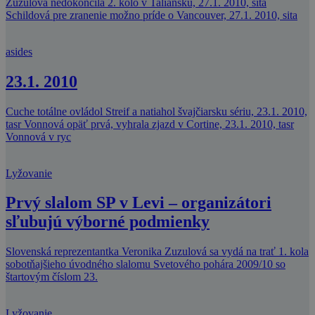
Zuzulová nedokončila 2. kolo v Taliansku, 27.1. 2010, sita
Schildová pre zranenie možno príde o Vancouver, 27.1. 2010, sita
asides
23.1. 2010
Cuche totálne ovládol Streif a natiahol švajčiarsku sériu, 23.1. 2010,
tasr Vonnová opäť prvá, vyhrala zjazd v Cortine, 23.1. 2010, tasr
Vonnová v ryc
Lyžovanie
Prvý slalom SP v Levi – organizátori
sľubujú výborné podmienky
Slovenská reprezentantka Veronika Zuzulová sa vydá na trať 1. kola
sobotňajšieho úvodného slalomu Svetového pohára 2009/10 so
štartovým číslom 23.
Lyžovanie