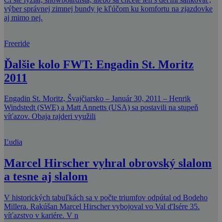
výber správnej zimnej bundy je kľúčom ku komfortu na zjazdovke
aj mimo nej.
Freeride
Ďalšie kolo FWT: Engadin St. Moritz
2011
Engadin St. Moritz, Švajčiarsko – Január 30, 2011 – Henrik
Windstedt (SWE) a Matt Annetts (USA) sa postavili na stupeň
víťazov. Obaja rajderi využili
Ľudia
Marcel Hirscher vyhral obrovský slalom
a tesne aj slalom
V historických tabuľkách sa v počte triumfov odpútal od Bodeho
Millera. Rakúšan Marcel Hirscher vybojoval vo Val d'Isére 35.
víťazstvo v kariére. V n