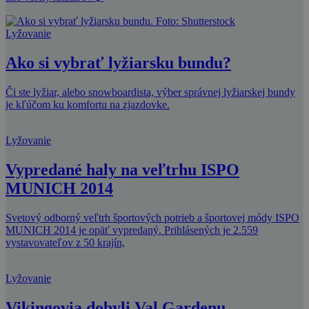
Lyžovanie
Ako si vybrať lyžiarsku bundu?
Či ste lyžiar, alebo snowboardista, výber správnej lyžiarskej bundy
je kľúčom ku komfortu na zjazdovke.
Lyžovanie
Vypredané haly na veľtrhu ISPO
MUNICH 2014
Svetový odborný veľtrh športových potrieb a športovej módy ISPO
MUNICH 2014 je opäť vypredaný. Prihlásených je 2.559
vystavovateľov z 50 krajín,
Lyžovanie
Vikingovia dobyli Val Gardenu