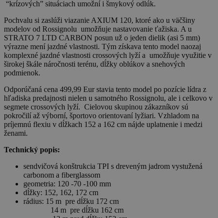
“krízových” situáciach umožní i šmykový odlúk.
Pochvalu si zaslúži viazanie AXIUM 120, ktoré ako u väčšiny
modelov od Rossignolu umožňuje nastavovanie ťažiska. A u
STRATO 7 LTD CARBON posun už o jeden dielik (asi 5 mm)
výrazne mení jazdné vlastnosti. Tým získava tento model naozaj
komplexné jazdné vlastnosti crossových lyží a umožňuje využitie v
širokej škále náročnosti terénu, dĺžky oblúkov a snehových
podmienok.
Odporúčaná cena 499,99 Eur stavia tento model po pozície lídra z
hľadiska predajnosti nielen u samotného Rossignolu, ale i celkovo v
segmete crossových lyží. Cielovou skupinou zákazníkov sú
pokročilí až výborní, športovo orientovaní lyžiari. Vzhladom na
príjemnú flexiu v dĺžkach 152 a 162 cm nájde uplatnenie i medzi
ženami.
Technický popis:
sendvičová konštrukcia TPI s dreveným jadrom vystužená
carbonom a fiberglassom
geometria: 120 -70 -100 mm
dĺžky: 152, 162, 172 cm
rádius: 15 m pre dĺžku 172 cm
14 m pre dĺžku 162 cm