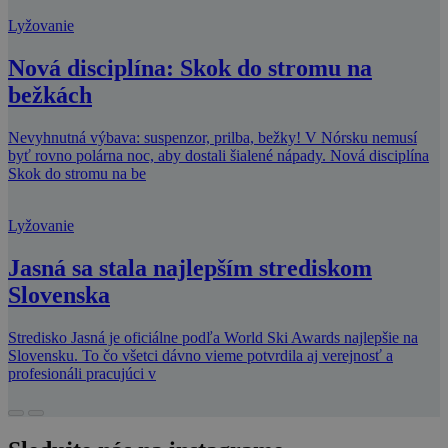
Lyžovanie
Nová disciplína: Skok do stromu na
bežkách
Nevyhnutná výbava: suspenzor, prilba, bežky! V Nórsku nemusí
byť rovno polárna noc, aby dostali šialené nápady. Nová disciplína
Skok do stromu na be
Lyžovanie
Jasná sa stala najlepším strediskom
Slovenska
Stredisko Jasná je oficiálne podľa World Ski Awards najlepšie na
Slovensku. To čo všetci dávno vieme potvrdila aj verejnosť a
profesionáli pracujúci v