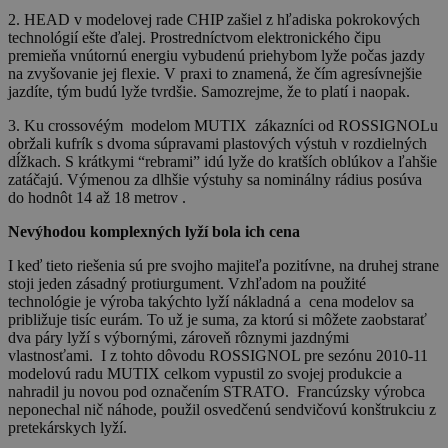
2. HEAD v modelovej rade CHIP zašiel z hľadiska pokrokových
technológií ešte ďalej. Prostredníctvom elektronického čipu
premieňa vnútornú energiu vybudenú priehybom lyže počas jazdy
na zvyšovanie jej flexie. V praxi to znamená, že čím agresívnejšie
jazdíte, tým budú lyže tvrdšie. Samozrejme, že to platí i naopak.
3. Ku crossovéým modelom MUTIX zákazníci od ROSSIGNOLu
obržali kufrík s dvoma súpravami plastových výstuh v rozdielných
dĺžkach. S krátkymi “rebrami” idú lyže do kratších oblúkov a ľahšie
zatáčajú. Výmenou za dlhšie výstuhy sa nominálny rádius posúva
do hodnôt 14 až 18 metrov .
Nevýhodou komplexných lyží bola ich cena
I keď tieto riešenia sú pre svojho majiteľa pozitívne, na druhej strane
stoji jeden zásadný protiurgument. Vzhľadom na použité
technológie je výroba takýchto lyží nákladná a cena modelov sa
približuje tisíc eurám. To už je suma, za ktorú si môžete zaobstarať
dva páry lyží s výbornými, zároveň rôznymi jazdnými
vlastnosťami. I z tohto dôvodu ROSSIGNOL pre sezónu 2010-11
modelovú radu MUTIX celkom vypustil zo svojej produkcie a
nahradil ju novou pod označením STRATO. Francúzsky výrobca
neponechal nič náhode, použil osvedčenú sendvičovú konštrukciu z
pretekárskych lyží.