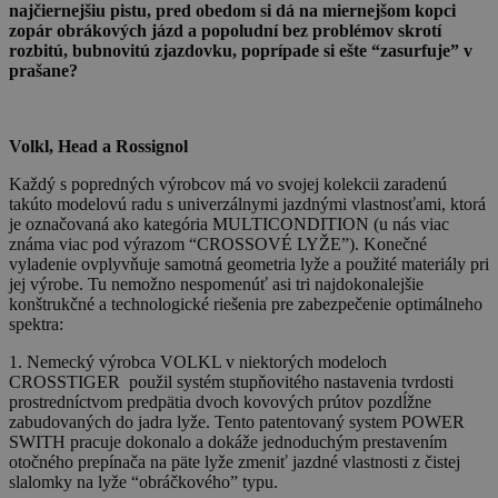
najčiernejšiu pistu, pred obedom si dá na miernejšom kopci
zopár obrákových jázd a popoludní bez problémov skrotí
rozbitú, bubnovitú zjazdovku, poprípade si ešte “zasurfuje” v
prašane?
Volkl, Head a Rossignol
Každý s popredných výrobcov má vo svojej kolekcii zaradenú
takúto modelovú radu s univerzálnymi jazdnými vlastnosťami, ktorá
je označovaná ako kategória MULTICONDITION (u nás viac
známa viac pod výrazom “CROSSOVÉ LYŽE”). Konečné
vyladenie ovplyvňuje samotná geometria lyže a použité materiály pri
jej výrobe. Tu nemožno nespomenúť asi tri najdokonalejšie
konštrukčné a technologické riešenia pre zabezpečenie optimálneho
spektra:
1. Nemecký výrobca VOLKL v niektorých modeloch
CROSSTIGER použil systém stupňovitého nastavenia tvrdosti
prostredníctvom predpätia dvoch kovových prútov pozdĺžne
zabudovaných do jadra lyže. Tento patentovaný system POWER
SWITH pracuje dokonalo a dokáže jednoduchým prestavením
otočného prepínača na päte lyže zmeniť jazdné vlastnosti z čistej
slalomky na lyže “obráčkového” typu.