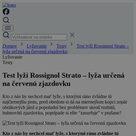
Domov
Lyžovanie
Testy
Test lyží Rossignol Strato –
lyža určená na červenú zjazdovku
Lyžovanie
Testy
Test lyží Rossignol Strato – lyža určená
na červenú zjazdovku
Kto z nás by nechcel mať lyže, s ktorými ráno zvládne tú
najčiernejšiu pistu, pred obedom si dá na miernejšom kopci zopár
obrákových jázd a popoludní bez problémov skrotí rozbitú,
bubnovitú zjazdovku, poprípade si ešte “zasurfuje” v prašane?
Kto z nás by nechcel mať lyže, s ktorými ráno zvládne tú