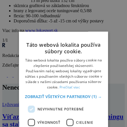
13 m pred dĺžku 152 cm
sklznica grafitová so základnou štruktúrou
hrany z legovanej ocele tuningované 0,5/88
flexia: 90-100 /odhadnutá/
Doporučená dĺžka: -5 až -15 cm od výšky postavy
Viac info na
www.lukasport.sk
1/1
Táto webová lokalita používa
súbory cookie.
Redakcia Relax
Táto webová lokalita používa súbory cookie na
Zdieľajte na
zlepšenie používateľskej skúsenosti.
Používaním našej webovej lokality vyjadrujete
súhlas s používaním všetkých súborov cookie v
súlade s našimi zásadami používania súborov
Nenechajte si ujsť
cookie.
Prečítať viac
ZOBRAZIŤ VŠETKÝCH PARTNEROV
(1) →
Lyžovanie
NEVYHNUTNE POTREBNÉ
Víťazom nočného slalomu v Schladmingu
VÝKONNOSŤ
CIELENIE
sa stal Grange