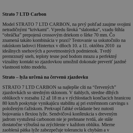
Strato 7 LTD Carbon
Model STRATO 7 LTD CARBON, na prvý pohľad zaujme svojimi
netradičnými “krivkami”. Vpredu široká “slalomka“, vzadu štíhla
“obráčka” prepojená crossovým driekom o šírke 70 mm. Čo
znamená takáto kombinácia v praxi? Testovanie sa uskutočnilo na
rakúskom ladovci Hintertux v dňoch 10. a 11. októbra 2010 za
ideálnych snehových a povetrnostných podmienok. Tvrdý
premrznutý sneh, teploty tesne pod bodom mrazu a perfektný
vizuálny kontakt so zjazdovkou umožnil dokonale preveriť jazdné
vlastnosti tohto modelu.
Strato – lyža určená na červenú zjazdovku
STRATO 7 LTD CARBON sa najlepšie cíti na “červených”
zjazdovkách so stredným sklonom. V tiahlych, stredne dlhých
oblúkoch v rozsahu 12 až 18 m a v rýchlostiach končiacich hranicou
80 km/h poskytuje vynikajúcu stabilitu aj pri extrémnom carvingu s
položeným ťažiskom. Prekvapí ľahké ovládanie bez nutosti
bojovania s flexiou lyže. Sendvičová konštrukcia s dreveným
jadrom vystužená carbonom nie je prehnane tvrdá, ale stále
dostatočne výbušná na zrýchlenie v každom oblúku. Mierne
zaoblená pätka lyže zabezpečuje toleranciu k chybám a v