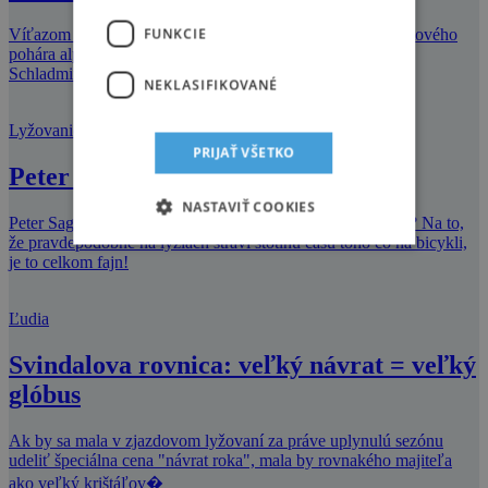
FUNKCIE
Víťazom siedmeho mužského slalomu sezóny v rámci Svetového
pohára alpských lyžiarovsa v utorok večer v rakúskom
Schladmingustal Francúz Jean-Baptis
NEKLASIFIKOVANÉ
Lyžovanie
PRIJAŤ VŠETKO
Peter Sagan na lyžiach
NASTAVIŤ COOKIES
Peter Sagan v stredisku Courchevel. Čo poviete, ide mu to? Na to,
že pravdepodobne na lyžiach strávi stotinu času toho čo na bicykli,
je to celkom fajn!
Ľudia
Svindalova rovnica: veľký návrat = veľký
glóbus
Ak by sa mala v zjazdovom lyžovaní za práve uplynulú sezónu
udeliť špeciálna cena "návrat roka", mala by rovnakého majiteľa
ako veľký krištáľov�