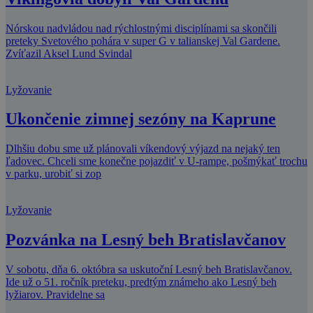
Nórskou nadvládou nad rýchlostnými disciplínami sa skončili
preteky Svetového pohára v super G v talianskej Val Gardene.
Zvíťazil Aksel Lund Svindal
Lyžovanie
Ukončenie zimnej sezóny na Kaprune
Dlhšiu dobu sme už plánovali víkendový výjazd na nejaký ten
ľadovec. Chceli sme konečne pojazdiť v U-rampe, pošmýkať trochu
v parku, urobiť si zop
Lyžovanie
Pozvánka na Lesný beh Bratislavčanov
V sobotu, dňa 6. októbra sa uskutoční Lesný beh Bratislavčanov.
Ide už o 51. ročník preteku, predtým známeho ako Lesný beh
lyžiarov. Pravidelne sa