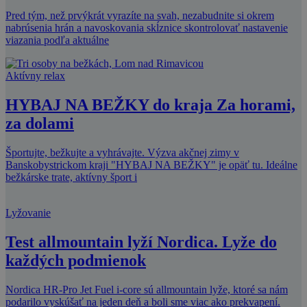
Pred tým, než prvýkrát vyrazíte na svah, nezabudnite si okrem
nabrúsenia hrán a navoskovania skĺznice skontrolovať nastavenie
viazania podľa aktuálne
Aktívny relax
HYBAJ NA BEŽKY do kraja Za horami,
za dolami
Športujte, bežkujte a vyhrávajte. Výzva akčnej zimy v
Banskobystrickom kraji "HYBAJ NA BEŽKY" je opäť tu. Ideálne
bežkárske trate, aktívny šport i
Lyžovanie
Test allmountain lyží Nordica. Lyže do
každých podmienok
Nordica HR-Pro Jet Fuel i-core sú allmountain lyže, ktoré sa nám
podarilo vyskúšať na jeden deň a boli sme viac ako prekvapení.