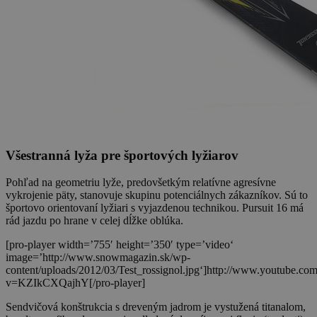
Všestranná lyža pre športových lyžiarov
Pohľad na geometriu lyže, predovšetkým relatívne agresívne
vykrojenie päty, stanovuje skupinu potenciálnych zákazníkov. Sú to
športovo orientovaní lyžiari s vyjazdenou technikou. Pursuit 16 má
rád jazdu po hrane v celej dĺžke oblúka.
[pro-player width=’755′ height=’350′ type=’video‘
image=’http://www.snowmagazin.sk/wp-
content/uploads/2012/03/Test_rossignol.jpg‘]http://www.youtube.co
v=KZIkCXQajhY[/pro-player]
Sendvičová konštrukcia s dreveným jadrom je vystužená titanalom,