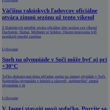
Lyžovanie
Väčšina rakúskych ľadovcov oficiálne
otvára zimnú sezónu už tento víkend
Z Rakúskych stredísk otvára oficiálne túto sezónu cez víkend
Dachstein, Stubai, Mölltaler aj Sölden. Okrem testovania lyží
ponúkajú mnohé zaujíma
Lyžovanie
Sneh na olympiáde v Soči môže byť aj pri
+30°C
Toľko diskutovaná téma ohľadne snehu na zimnej olypiáde v Soči.
Najdrahšia olympiáda v histórii a zároveň „najletnejšia“ zimná
olympiáda v hi
Lyžovanie
V Jasnej stavajú novú sedačku. Pozrite sa,