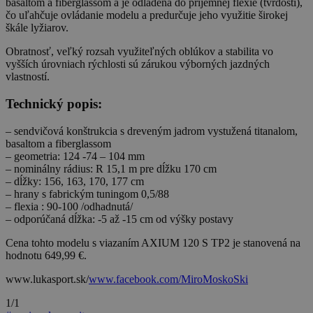
basaltom a fiberglassom a je odladená do príjemnej flexie (tvrdosti),
čo uľahčuje ovládanie modelu a predurčuje jeho využitie širokej
škále lyžiarov.
Obratnosť, veľký rozsah využiteľných oblúkov a stabilita vo
vyšších úrovniach rýchlosti sú zárukou výborných jazdných
vlastností.
Technický popis:
– sendvičová konštrukcia s dreveným jadrom vystužená titanalom,
basaltom a fiberglassom
– geometria: 124 -74 – 104 mm
– nominálny rádius: R 15,1 m pre dĺžku 170 cm
– dĺžky: 156, 163, 170, 177 cm
– hrany s fabrickým tuningom 0,5/88
– flexia : 90-100 /odhadnutá/
– odporúčaná dĺžka: -5 až -15 cm od výšky postavy
Cena tohto modelu s viazaním AXIUM 120 S TP2 je stanovená na
hodnotu 649,99 €.
www.lukasport.sk/
www.facebook.com/MiroMoskoSki
1/1