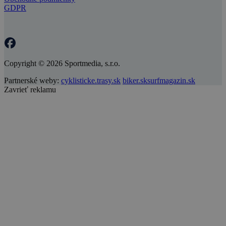
GDPR
Copyright © 2026 Sportmedia, s.r.o.
Partnerské weby:
cyklisticke.trasy.sk
biker.sk
surfmagazin.sk
Zavrieť reklamu