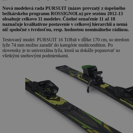
Nová modelová rada PURSUIT (názov prevzatý z úspešného
bežkárskeho programu ROSSIGNOLu) pre sezónu 2012-13
obsahuje celkovo 11 modelov. Číselné označenie 11 až 18
naznačuje kvalitatívne postavenie v celkovej hierarchii a nemá
nič spoločné s tvrdosťou, resp. hodnotou nominálneho rádiusu.
Testovaný model PURSUIT 16 Ti/Bslt v dĺžke 170 cm, so stredom
lyže 74 mm možno zaradiť do kategórie multicondition. Po
slovensky je to univerzálna lyža, ktorá sa dokáže popasovať so
všetkými snehovými podmienkami.