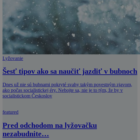
Lyžovanie
Šesť tipov ako sa naučiť jazdiť v bubnoch
Dnes už nie sú bubnami pokryté svahy takým povestným zjavom,
ako počas socialistickej éry. Nebojte sa, nie je to tým, že by v
socialistickom Českoslov
featured
Pred odchodom na lyžovačku
nezabudnite…