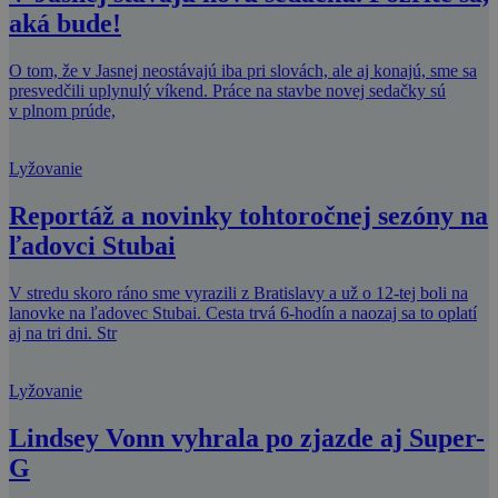
aká bude!
O tom, že v Jasnej neostávajú iba pri slovách, ale aj konajú, sme sa
presvedčili uplynulý víkend. Práce na stavbe novej sedačky sú
v plnom prúde,
Lyžovanie
Reportáž a novinky tohtoročnej sezóny na
ľadovci Stubai
V stredu skoro ráno sme vyrazili z Bratislavy a už o 12-tej boli na
lanovke na ľadovec Stubai. Cesta trvá 6-hodín a naozaj sa to oplatí
aj na tri dni. Str
Lyžovanie
Lindsey Vonn vyhrala po zjazde aj Super-
G