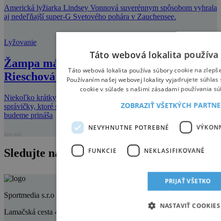
Americká lyžiarka Lindsey Vonnová suverénnym spôsobom vyhrala
aj nedeľňajší super-G Svetového pohára v Zauchensee.
Lyžovanie
Táto webová lokalita používa
Žampa má prvé slalomové body, Nemka
Táto webová lokalita používa súbory cookie na zlepše
Rieschová zasa zlomený palec
Používaním našej webovej lokality vyjadrujete súhlas
cookie v súlade s našimi zásadami používania s
Niekoľko krátkych aktualít zo Svetového pohára. Takéto krátke
ZOBRAZIŤ VŠETKÝCH PARTN
správičky, ktoré stačí prebehnúť očami a netreba ich čítať Vám
budeme prináša
NEVYHNUTNE POTREBNÉ
VÝKON
FUNKCIE
NEKLASIFIKOVANÉ
Sledujte nás na instagrame
PRIJAŤ VŠETKO
Sportmedia s.r.o
NASTAVIŤ COOKIES
Lamačská cesta 45, 841 03 Bratislava