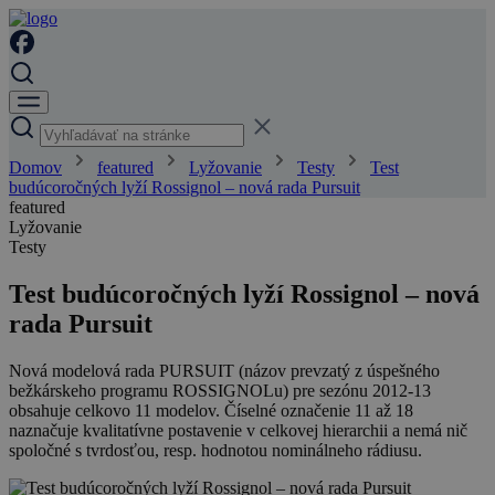
Domov
featured
Lyžovanie
Testy
Test
budúcoročných lyží Rossignol – nová rada Pursuit
featured
Lyžovanie
Testy
Test budúcoročných lyží Rossignol – nová
rada Pursuit
Nová modelová rada PURSUIT (názov prevzatý z úspešného
bežkárskeho programu ROSSIGNOLu) pre sezónu 2012-13
obsahuje celkovo 11 modelov. Číselné označenie 11 až 18
naznačuje kvalitatívne postavenie v celkovej hierarchii a nemá nič
spoločné s tvrdosťou, resp. hodnotou nominálneho rádiusu.