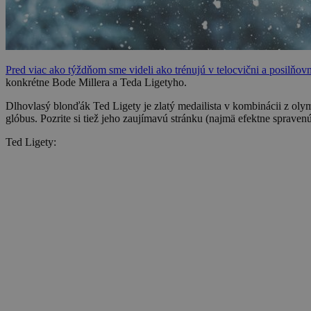
Pred viac ako týždňom sme videli ako trénujú v telocvični a posilňovn
konkrétne Bode Millera a Teda Ligetyho.
Dlhovlasý blonďák Ted Ligety je zlatý medailista v kombinácii z ol
glóbus. Pozrite si tiež jeho zaujímavú stránku (najmä efektne spraven
Ted Ligety: