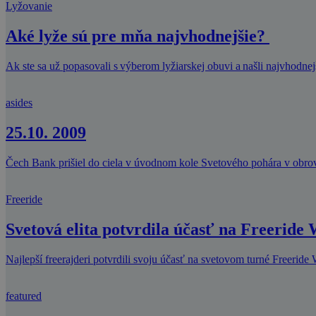
Lyžovanie
Aké lyže sú pre mňa najvhodnejšie?
Ak ste sa už popasovali s výberom lyžiarskej obuvi a našli najvhodne
asides
25.10. 2009
Čech Bank prišiel do ciela v úvodnom kole Svetového pohára v obrov
Freeride
Svetová elita potvrdila účasť na Freeride
Najlepší freerajderi potvrdili svoju účasť na svetovom turné Freeride
featured