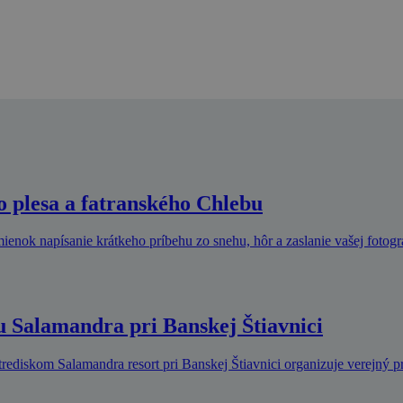
o plesa a fatranského Chlebu
ienok napísanie krátkeho príbehu zo snehu, hôr a zaslanie vašej fotogr
u Salamandra pri Banskej Štiavnici
diskom Salamandra resort pri Banskej Štiavnici organizuje verejný pr