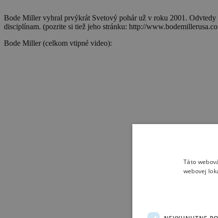
Bode Miller vyhral prvýkrát Svetový pohár už v roku 2001. Odvtedy má 
disciplínam. (pozrite si tiež jeho stránku: http://www.bodemillerusa.c
Bode Miller (celkom vtipné video):
Táto webová
webovej lok
NEVYHNUTNE P