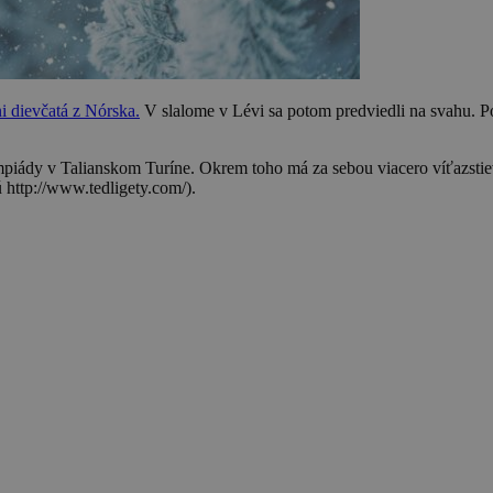
i dievčatá z Nórska.
V slalome v Lévi sa potom predviedli na svahu. Po
ympiády v Talianskom Turíne. Okrem toho má za sebou viacero víťazst
ú http://www.tedligety.com/).