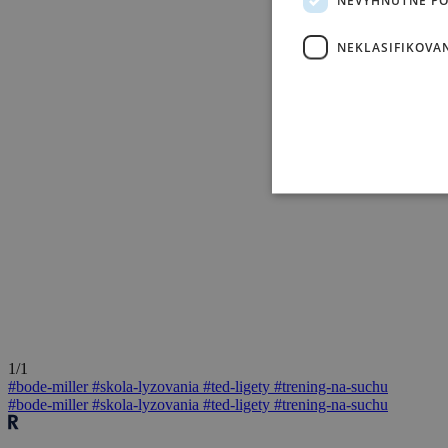
NEKLASIFIKOVA
1/1
#bode-miller
#skola-lyzovania
#ted-ligety
#trening-na-suchu
#bode-miller
#skola-lyzovania
#ted-ligety
#trening-na-suchu