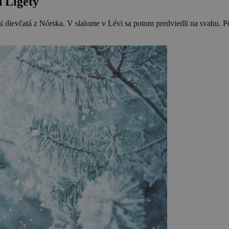
d Ligety
ni dievčatá z Nórska. V slalome v Lévi sa potom predviedli na svahu. P