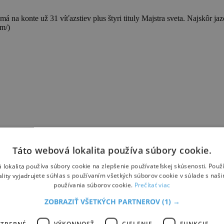
na konte už 31 víťazstiev plus štyri tituly Majstra sveta. Najskôr jaz
om/)
Táto webová lokalita používa súbory cookie.
 lokalita používa súbory cookie na zlepšenie používateľskej skúsenosti. Použ
ality vyjadrujete súhlas s používaním všetkých súborov cookie v súlade s naš
používania súborov cookie.
Prečítať viac
ZOBRAZIŤ VŠETKÝCH PARTNEROV
(1) →
OTREBNÉ
VÝKONNOSŤ
CIELENIE
FUNKCIE