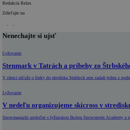
Redakcia Relax
Zdieľajte na
Nenechajte si ujsť
Lyžovanie
Stenmark v Tatrách a príbehy zo Štrbskéh
V rámci súťaže o lístky do strediska Stuhleck sme zadali jednu z podm
Lyžovanie
V nedeľu organizujeme skicross v stredisk
Snowmagazín spoločne s lyžiarskou školou Snowsports Academy a stre