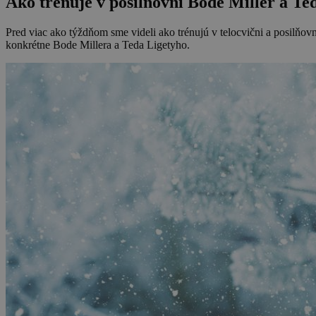
Ako trénuje v posilňovni Bode Miller a Te
Pred viac ako týždňom sme videli ako trénujú v telocvični a posilňov
konkrétne Bode Millera a Teda Ligetyho.