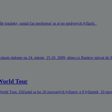
jšie topánky, nastal čas poobzerať sa aj po správnych lyžiach.
skom slalome na 24. mieste, 25.10. 2009, idnes.cz Bankov návrat do S
 World Tour
 World Tour. Zúčastní sa ho 20 pozvaných lyžiarov a 9 lyžiariek, 10 sn