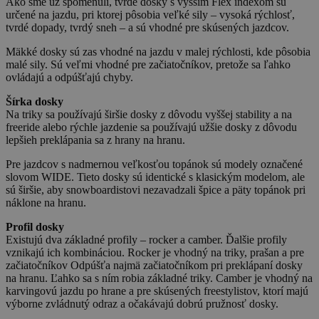
Ako sme už spomenuli, tvrdé dosky s vyšším Flex indexom sú
určené na jazdu, pri ktorej pôsobia veľké sily – vysoká rýchlosť,
tvrdé dopady, tvrdý sneh – a sú vhodné pre skúsených jazdcov.
Mäkké dosky sú zas vhodné na jazdu v malej rýchlosti, kde pôsobia
malé sily. Sú veľmi vhodné pre začiatočníkov, pretože sa ľahko
ovládajú a odpúšťajú chyby.
Šírka dosky
Na triky sa používajú širšie dosky z dôvodu vyššej stability a na
freeride alebo rýchle jazdenie sa používajú užšie dosky z dôvodu
lepšieh preklápania sa z hrany na hranu.
Pre jazdcov s nadmernou veľkosťou topánok sú modely označené
slovom WIDE. Tieto dosky sú identické s klasickým modelom, ale
sú širšie, aby snowboardistovi nezavadzali špice a päty topánok pri
náklone na hranu.
Profil dosky
Existujú dva základné profily – rocker a camber. Ďalšie profily
vznikajú ich kombináciou. Rocker je vhodný na triky, prašan a pre
začiatočníkov Odpúšťa najmä začiatočníkom pri preklápaní dosky
na hranu. Ľahko sa s ním robia základné triky. Camber je vhodný na
karvingovú jazdu po hrane a pre skúsených freestylistov, ktorí majú
výborne zvládnutý odraz a očakávajú dobrú pružnosť dosky.