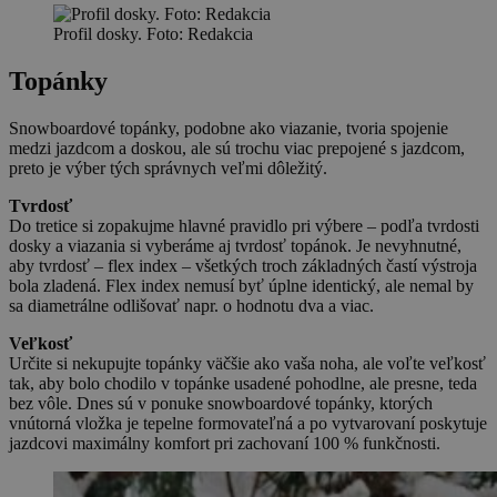
Profil dosky. Foto: Redakcia
Topánky
Snowboardové topánky, podobne ako viazanie, tvoria spojenie
medzi jazdcom a doskou, ale sú trochu viac prepojené s jazdcom,
preto je výber tých správnych veľmi dôležitý.
Tvrdosť
Do tretice si zopakujme hlavné pravidlo pri výbere – podľa tvrdosti
dosky a viazania si vyberáme aj tvrdosť topánok. Je nevyhnutné,
aby tvrdosť – flex index – všetkých troch základných častí výstroja
bola zladená. Flex index nemusí byť úplne identický, ale nemal by
sa diametrálne odlišovať napr. o hodnotu dva a viac.
Veľkosť
Určite si nekupujte topánky väčšie ako vaša noha, ale voľte veľkosť
tak, aby bolo chodilo v topánke usadené pohodlne, ale presne, teda
bez vôle. Dnes sú v ponuke snowboardové topánky, ktorých
vnútorná vložka je tepelne formovateľná a po vytvarovaní poskytuje
jazdcovi maximálny komfort pri zachovaní 100 % funkčnosti.