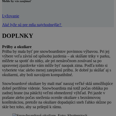
Mohlo by vás zaujímať
Lyžovanie
Aké lyže sú pre mňa najvhodnejšie?
DOPLNKY
Prilby a okuliare
Prilba by mala byť pre snowboardistov povinnou výbavou. Pri jej
výbere veľa závisí od spôsobu jazdenia – ak skúšate triky v parku,
môžete sa spotiť do nitky, ale pri nenáročnom zosúvaní sa po
upravenej zjazdovke vám môže byť naopak zima. Podľa tohto si
vyberiete viac alebo menej zateplenú prilbu. Je dobré ju skúšať aj s
okuliarmi, aby boli navzájom kompatibilné.
Snowboardové okuliare by mali mať naozaj veľké sklá umožňujúce
dobré periférne videnie. Snowboardista má totiž počas oblúka po
zadnej hrane (na pätách) veľmi obmedzený výhľad. Pri jazde v
prašane alebo počas sneženia oceníte okuliare s bezrámovou
konštrukciou, pretože na okuliare dopadajúci sneh ľahko skĺzne po
skle bez toho, aby sa prilepil k rámu.