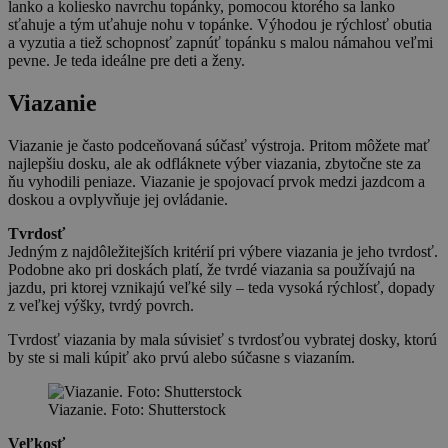
lanko a koliesko navrchu topánky, pomocou ktorého sa lanko
sťahuje a tým uťahuje nohu v topánke. Výhodou je rýchlosť obutia
a vyzutia a tiež schopnosť zapnúť topánku s malou námahou veľmi
pevne. Je teda ideálne pre deti a ženy.
Viazanie
Viazanie je často podceňovaná súčasť výstroja. Pritom môžete mať
najlepšiu dosku, ale ak odfláknete výber viazania, zbytočne ste za
ňu vyhodili peniaze. Viazanie je spojovací prvok medzi jazdcom a
doskou a ovplyvňuje jej ovládanie.
Tvrdosť
Jedným z najdôležitejších kritérií pri výbere viazania je jeho tvrdosť.
Podobne ako pri doskách platí, že tvrdé viazania sa používajú na
jazdu, pri ktorej vznikajú veľké sily – teda vysoká rýchlosť, dopady
z veľkej výšky, tvrdý povrch.
Tvrdosť viazania by mala súvisieť s tvrdosťou vybratej dosky, ktorú
by ste si mali kúpiť ako prvú alebo súčasne s viazaním.
Viazanie. Foto: Shutterstock
Veľkosť