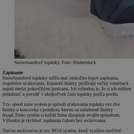
Snowboardové topánky. Foto: Shutterstock
Zapínanie
Snowboardové topánky môžu mať niekoľko typov zapínania,
respektíve uťahovania. Klasické šnúrky prežívajú veľký comeback
najmä medzi pokročilými jazdcami. Ich výhodou je, že si ich môžete
pritiahnuť a povoliť v akejkoľvek časti topánky podľa pocitu.
Tzv. speed zone system je spôsob sťahovania topánky cez dve
šnúrky a koncovku s poistkou, ktorou sa zatiahnuté šnúrky
fixujú.Tento systém si každá firma dizajnuje svojím spôsobom.
Výhodou je rýchlosť zapínania ťahom bez uväzovania.
Treťou možnosťou je tzv. BOA systém, ktorý využíva oceľové