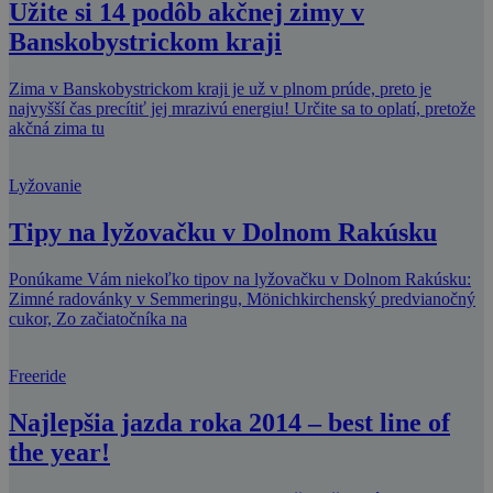
Užite si 14 podôb akčnej zimy v
Banskobystrickom kraji
Zima v Banskobystrickom kraji je už v plnom prúde, preto je
najvyšší čas precítiť jej mrazivú energiu! Určite sa to oplatí, pretože
akčná zima tu
Lyžovanie
Tipy na lyžovačku v Dolnom Rakúsku
Ponúkame Vám niekoľko tipov na lyžovačku v Dolnom Rakúsku:
Zimné radovánky v Semmeringu, Mönichkirchenský predvianočný
cukor, Zo začiatočníka na
Freeride
Najlepšia jazda roka 2014 – best line of
the year!