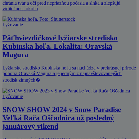
chránia tvár a oči pred nepriazňou počasia a slnka a zlepšujú
viditeľnosť okolia
Lyžovanie
Päťhviezdičkové lyžiarske stredisko
Kubínska hoľa. Lokalita: Oravská
Magura
Lyžiarske stredisko Kubínska hoľa sa nachádza v prekrásnej prírode
pohoria Oravská Magura a je jedným z najnavštevovanejších
stredísk zimných�
Lyžovanie
SNOW SHOW 2024 v Snow Paradise
Veľká Rača Oščadnica už posledný
januárový víkend