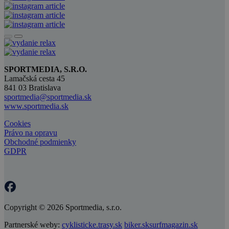
SPORTMEDIA, S.R.O.
Lamačská cesta 45
841 03 Bratislava
sportmedia@sportmedia.sk
www.sportmedia.sk
Cookies
Právo na opravu
Obchodné podmienky
GDPR
Copyright © 2026 Sportmedia, s.r.o.
Partnerské weby:
cyklisticke.trasy.sk
biker.sk
surfmagazin.sk