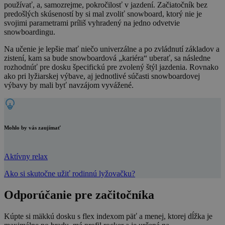
používať, a, samozrejme, pokročilosť v jazdení. Začiatočník bez
predošlých skúseností by si mal zvoliť snowboard, ktorý nie je
svojimi parametrami príliš vyhradený na jedno odvetvie
snowboardingu.
Na učenie je lepšie mať niečo univerzálne a po zvládnutí základov a
zistení, kam sa bude snowboardová „kariéra“ uberať, sa následne
rozhodnúť pre dosku špecifickú pre zvolený štýl jazdenia. Rovnako
ako pri lyžiarskej výbave, aj jednotlivé súčasti snowboardovej
výbavy by mali byť navzájom vyvážené.
Mohlo by vás zaujímať
Aktívny relax
Ako si skutočne užiť rodinnú lyžovačku?
Odporúčanie pre začitočníka
Kúpte si mäkkú dosku s flex indexom päť a menej, ktorej dĺžka je