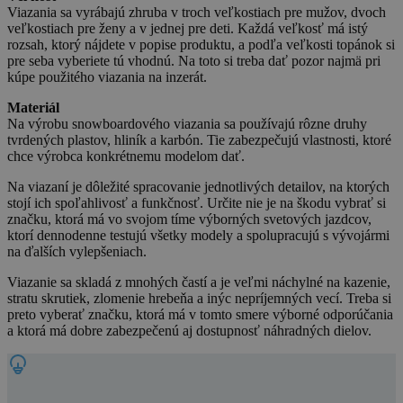
Viazania sa vyrábajú zhruba v troch veľkostiach pre mužov, dvoch
veľkostiach pre ženy a v jednej pre deti. Každá veľkosť má istý
rozsah, ktorý nájdete v popise produktu, a podľa veľkosti topánok si
pre seba vyberiete tú vhodnú. Na toto si treba dať pozor najmä pri
kúpe použitého viazania na inzerát.
Materiál
Na výrobu snowboardového viazania sa používajú rôzne druhy
tvrdených plastov, hliník a karbón. Tie zabezpečujú vlastnosti, ktoré
chce výrobca konkrétnemu modelom dať.
Na viazaní je dôležité spracovanie jednotlivých detailov, na ktorých
stojí ich spoľahlivosť a funkčnosť. Určite nie je na škodu vybrať si
značku, ktorá má vo svojom tíme výborných svetových jazdcov,
ktorí dennodenne testujú všetky modely a spolupracujú s vývojármi
na ďalších vylepšeniach.
Viazanie sa skladá z mnohých častí a je veľmi náchylné na kazenie,
stratu skrutiek, zlomenie hrebeňa a inýc nepríjemných vecí. Treba si
preto vyberať značku, ktorá má v tomto smere výborné odporúčania
a ktorá má dobre zabezpečenú aj dostupnosť náhradných dielov.