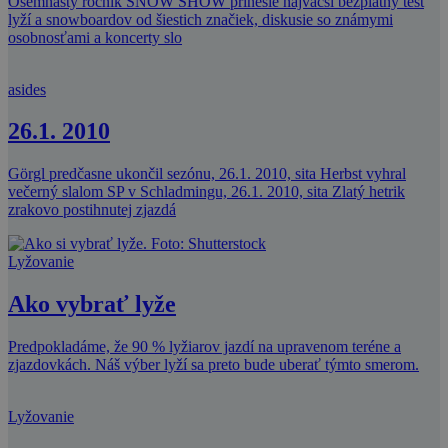
Osemnásty ročník SNOW SHOW prinesie najväčší bezplatný test
lyží a snowboardov od šiestich značiek, diskusie so známymi
osobnosťami a koncerty slo
asides
26.1. 2010
Görgl predčasne ukončil sezónu, 26.1. 2010, sita Herbst vyhral
večerný slalom SP v Schladmingu, 26.1. 2010, sita Zlatý hetrik
zrakovo postihnutej zjazdá
Lyžovanie
Ako vybrať lyže
Predpokladáme, že 90 % lyžiarov jazdí na upravenom teréne a
zjazdovkách. Náš výber lyží sa preto bude uberať týmto smerom.
Lyžovanie