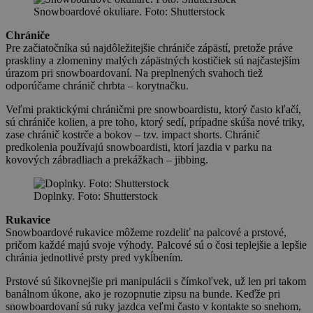
Snowboardové okuliare. Foto: Shutterstock
Chrániče
Pre začiatočníka sú najdôležitejšie chrániče zápästí, pretože práve
praskliny a zlomeniny malých zápästných kostičiek sú najčastejším
úrazom pri snowboardovaní. Na preplnených svahoch tiež
odporúčame chránič chrbta – korytnačku.
Veľmi praktickými chráničmi pre snowboardistu, ktorý často kľačí,
sú chrániče kolien, a pre toho, ktorý sedí, prípadne skúša nové triky,
zase chránič kostrče a bokov – tzv. impact shorts. Chránič
predkolenia používajú snowboardisti, ktorí jazdia v parku na
kovových zábradliach a prekážkach – jibbing.
Doplnky. Foto: Shutterstock
Rukavice
Snowboardové rukavice môžeme rozdeliť na palcové a prstové,
pričom každé majú svoje výhody. Palcové sú o čosi teplejšie a lepšie
chránia jednotlivé prsty pred vykĺbením.
Prstové sú šikovnejšie pri manipulácii s čímkoľvek, už len pri takom
banálnom úkone, ako je rozopnutie zipsu na bunde. Keďže pri
snowboardovaní sú ruky jazdca veľmi často v kontakte so snehom,