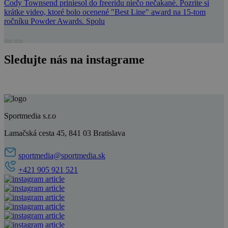
Cody Townsend priniesol do freeridu niečo nečakané. Pozrite si
krátke video, ktoré bolo ocenené "Best Line" award na 15-tom
ročníku Powder Awards. Spolu
Sledujte nás na instagrame
Sportmedia s.r.o
Lamačská cesta 45, 841 03 Bratislava
sportmedia@sportmedia.sk
+421 905 921 521