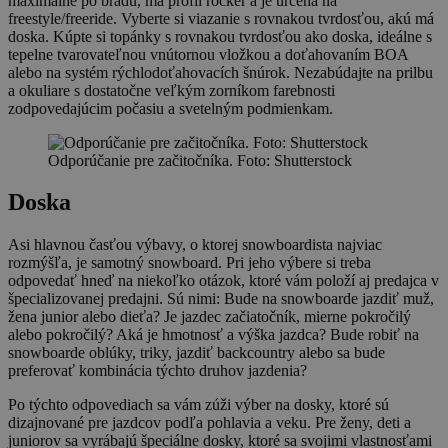
maximálne po bradu, má profil rocker a je určená na
freestyle/freeride. Vyberte si viazanie s rovnakou tvrdosťou, akú má
doska. Kúpte si topánky s rovnakou tvrdosťou ako doska, ideálne s
tepelne tvarovateľnou vnútornou vložkou a doťahovaním BOA
alebo na systém rýchlodoťahovacích šnúrok. Nezabúdajte na prilbu
a okuliare s dostatočne veľkým zorníkom farebnosti
zodpovedajúcim počasiu a svetelným podmienkam.
Odporúčanie pre začitočníka. Foto: Shutterstock
Doska
Asi hlavnou časťou výbavy, o ktorej snowboardista najviac
rozmýšľa, je samotný snowboard. Pri jeho výbere si treba
odpovedať hneď na niekoľko otázok, ktoré vám položí aj predajca v
špecializovanej predajni. Sú nimi: Bude na snowboarde jazdiť muž,
žena junior alebo dieťa? Je jazdec začiatočník, mierne pokročilý
alebo pokročilý? Aká je hmotnosť a výška jazdca? Bude robiť na
snowboarde oblúky, triky, jazdiť backcountry alebo sa bude
preferovať kombinácia týchto druhov jazdenia?
Po týchto odpovediach sa vám zúži výber na dosky, ktoré sú
dizajnované pre jazdcov podľa pohlavia a veku. Pre ženy, deti a
juniorov sa vyrábajú špeciálne dosky, ktoré sa svojimi vlastnosťami