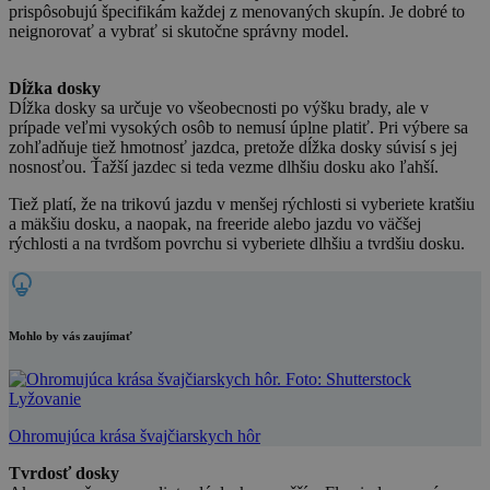
prispôsobujú špecifikám každej z menovaných skupín. Je dobré to
neignorovať a vybrať si skutočne správny model.
Dĺžka dosky
Dĺžka dosky sa určuje vo všeobecnosti po výšku brady, ale v
prípade veľmi vysokých osôb to nemusí úplne platiť. Pri výbere sa
zohľadňuje tiež hmotnosť jazdca, pretože dĺžka dosky súvisí s jej
nosnosťou. Ťažší jazdec si teda vezme dlhšiu dosku ako ľahší.
Tiež platí, že na trikovú jazdu v menšej rýchlosti si vyberiete kratšiu
a mäkšiu dosku, a naopak, na freeride alebo jazdu vo väčšej
rýchlosti a na tvrdšom povrchu si vyberiete dlhšiu a tvrdšiu dosku.
Mohlo by vás zaujímať
Lyžovanie
Ohromujúca krása švajčiarskych hôr
Tvrdosť dosky