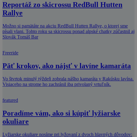
Reportáž zo skicrossu RedBull Hutten
Rallye
Možno si pamätáte na akciu RedBull Hutten Rallye, o ktorej sme
písali vlani. Tohto roku sa skicrossu ponad alpské chatky zúčastnil aj
Slovák Tomáš Bar
Freeride
Päť krokov, ako nájsť v lavíne kamaráta
Vo štvrtok minulý týždeň zobrala nášho kamaráta v Rakúsku lavína.
Visiaceho na strome ho zachránil iba privolaný vrtuľník.
featured
Poradíme vám, ako si kúpiť lyžiarske
okuliare
Lyžiarske okuliare nosíme pri lyžovaní z dvoch hlavných dôvodov: