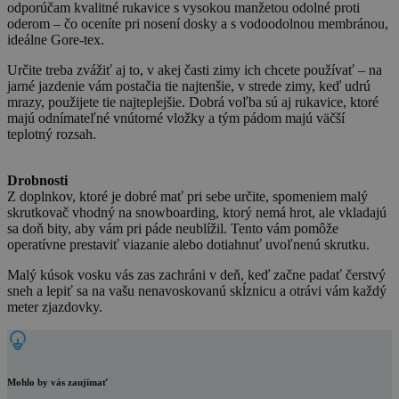
odporúčam kvalitné rukavice s vysokou manžetou odolné proti
oderom – čo oceníte pri nosení dosky a s vodoodolnou membránou,
ideálne Gore-tex.
Určite treba zvážiť aj to, v akej časti zimy ich chcete používať – na
jarné jazdenie vám postačia tie najtenšie, v strede zimy, keď udrú
mrazy, použijete tie najteplejšie. Dobrá voľba sú aj rukavice, ktoré
majú odnímateľné vnútorné vložky a tým pádom majú väčší
teplotný rozsah.
Drobnosti
Z doplnkov, ktoré je dobré mať pri sebe určite, spomeniem malý
skrutkovač vhodný na snowboarding, ktorý nemá hrot, ale vkladajú
sa doň bity, aby vám pri páde neublížil. Tento vám pomôže
operatívne prestaviť viazanie alebo dotiahnuť uvoľnenú skrutku.
Malý kúsok vosku vás zas zachráni v deň, keď začne padať čerstvý
sneh a lepiť sa na vašu nenavoskovanú skĺznicu a otrávi vám každý
meter zjazdovky.
Mohlo by vás zaujímať