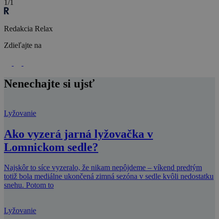
1/1
Redakcia Relax
Zdieľajte na
Nenechajte si ujsť
Lyžovanie
Ako vyzerá jarná lyžovačka v
Lomnickom sedle?
Najskôr to síce vyzeralo, že nikam nepôjdeme – víkend predtým
totiž bola mediálne ukončená zimná sezóna v sedle kvôli nedostatku
snehu. Potom to
Lyžovanie