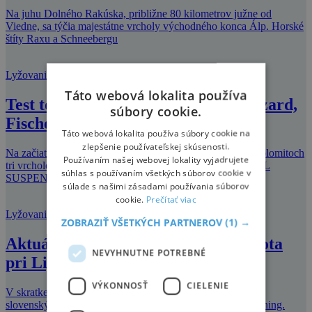
Na juhu Dolného Rakúska, približne 80 kilometrov južne od
Viedne, sa týčia majestátne vrcholy východného konca Álp. Horské
štíty Raxu a Schneebergu
Lyžovanie
Táto webová lokalita používa
Test top modelov allround lyží: Blizzard,
súbory cookie.
Fischer, Nordica
Táto webová lokalita používa súbory cookie na
zlepšenie používateľskej skúsenosti.
Na začiatku tohto roka som podrobil testu v talianských Dolomitoch
Používaním našej webovej lokality vyjadrujete
tri vrcholové modely allroundových lyží: G-POWER FULL
súhlas s používaním všetkých súborov cookie v
SUSPENSION od Blizzardu, PROGESSO
súlade s našimi zásadami používania súborov
cookie.
Prečítať viac
Lyžovanie
ZOBRAZIŤ VŠETKÝCH PARTNEROV
(1) →
Aktuálny minireport – Pavčina Lehota
NEVYHNUTNE POTREBNÉ
pri Liptovskom Mikuláši
VÝKONNOSŤ
CIELENIE
V skratke – cez víkend málo ľudí, avšak pokiaľ sa nekoná
slovenský pohár. Svahy perfektne upravené, vhodné na tréning.