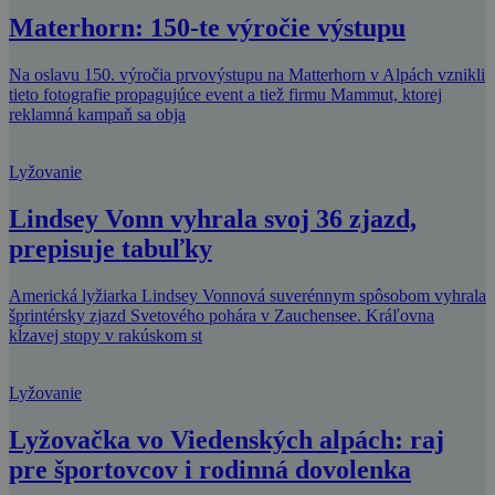
Materhorn: 150-te výročie výstupu
Na oslavu 150. výročia prvovýstupu na Matterhorn v Alpách vznikli
tieto fotografie propagujúce event a tiež firmu Mammut, ktorej
reklamná kampaň sa obja
Lyžovanie
Lindsey Vonn vyhrala svoj 36 zjazd,
prepisuje tabuľky
Americká lyžiarka Lindsey Vonnová suverénnym spôsobom vyhrala
šprintérsky zjazd Svetového pohára v Zauchensee. Kráľovna
kĺzavej stopy v rakúskom st
Lyžovanie
Lyžovačka vo Viedenských alpách: raj
pre športovcov i rodinná dovolenka