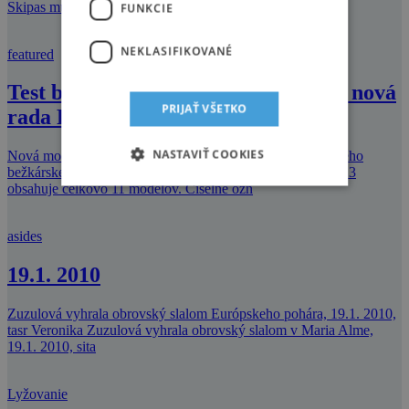
Skipas musíte zaplatiť aj
FUNKCIE
NEKLASIFIKOVANÉ
featured
Test budúcoročných lyží Rossignol – nová
PRIJAŤ VŠETKO
rada Pursuit
NASTAVIŤ COOKIES
Nová modelová rada PURSUIT (názov prevzatý z úspešného
bežkárskeho programu ROSSIGNOLu) pre sezónu 2012-13
obsahuje celkovo 11 modelov. Číselné ozn
asides
19.1. 2010
Zuzulová vyhrala obrovský slalom Európskeho pohára, 19.1. 2010,
tasr Veronika Zuzulová vyhrala obrovský slalom v Maria Alme,
19.1. 2010, sita
Lyžovanie