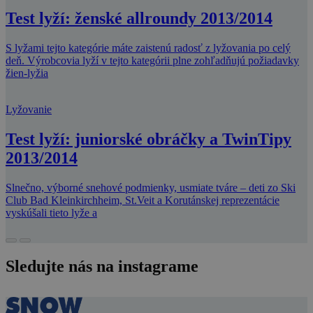
Test lyží: ženské allroundy 2013/2014
S lyžami tejto kategórie máte zaistenú radosť z lyžovania po celý
deň. Výrobcovia lyží v tejto kategórii plne zohľadňujú požiadavky
žien-lyžia
Lyžovanie
Test lyží: juniorské obráčky a TwinTipy
2013/2014
Slnečno, výborné snehové podmienky, usmiate tváre – deti zo Ski
Club Bad Kleinkirchheim, St.Veit a Korutánskej reprezentácie
vyskúšali tieto lyže a
Sledujte nás na instagrame