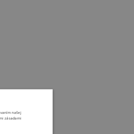
ívaním našej
imi zásadami