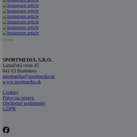
SPORTMEDIA, S.R.O.
Lamačská cesta 45
841 03 Bratislava
sportmedia@sportmedia.sk
www.sportmedia.sk
Cookies
Právo na opravu
Obchodné podmienky
GDPR