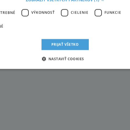
vás čaká ponuka mrazivých zážitkov
OTREBNÉ
VÝKONNOSŤ
CIELENIE
FUNKCIE
 bežecké trate, skialpinistické lokality, SKIBUSY, wellness centrá, šp
NÉ
PRIJAŤ VŠETKO
ktívny oddych a relax!
NASTAVIŤ COOKIES