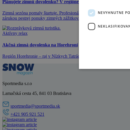
Plánujete zimnú dovolenku? V regióne STREDNÉ SLOVENSKO 
NEVYHNUTNE P
Zimná sezóna pomaly štartuje. Profesionálne upravené zjazdové svahy a
zárukou pestrej ponuky zimných zážitkov.
NEKLASIFIKOVA
Aktívny relax
Akčná zimná dovolenka na Horehroní
Región Horehronie – raj v Nízkych Tatrách je to správne miesto pre a
Sportmedia s.r.o
Lamačská cesta 45, 841 03 Bratislava
sportmedia@sportmedia.sk
+421 905 921 521