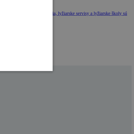
ičkové ubytovacie zariadenia, lyžiarske servisy a lyžiarske školy sú