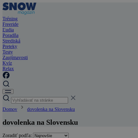
Tréning
Freeride
Ľudia
Poradňa
Strediská
Preteky
Testy
Zaujímavosti
Kvíz
Relax
Domov
dovolenka na Slovensku
dovolenka na Slovensku
Zoradiť podľa: