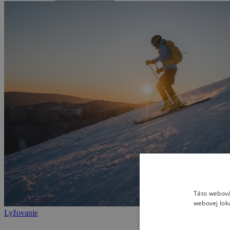
Táto webová
webovej lok
Lyžovanie