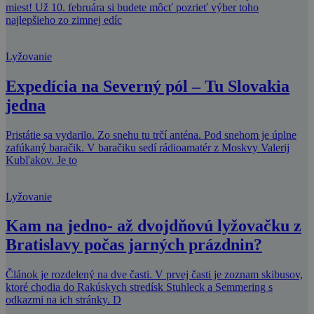
miest! Už 10. februára si budete môcť pozrieť výber toho
najlepšieho zo zimnej edíc
Lyžovanie
Expedícia na Severný pól – Tu Slovakia
jedna
Pristátie sa vydarilo. Zo snehu tu trčí anténa. Pod snehom je úplne
zafúkaný baračik. V baračiku sedí rádioamatér z Moskvy Valerij
Kubľakov. Je to
Lyžovanie
Kam na jedno- až dvojdňovú lyžovačku z
Bratislavy počas jarných prázdnin?
Článok je rozdelený na dve časti. V prvej časti je zoznam skibusov,
ktoré chodia do Rakúskych stredísk Stuhleck a Semmering s
odkazmi na ich stránky. D