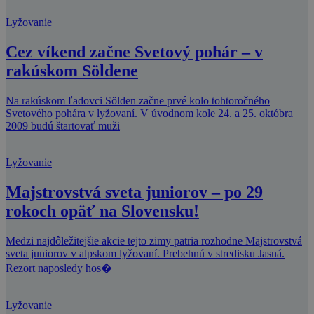
Lyžovanie
Cez víkend začne Svetový pohár – v
rakúskom Söldene
Na rakúskom ľadovci Sölden začne prvé kolo tohtoročného
Svetového pohára v lyžovaní. V úvodnom kole 24. a 25. októbra
2009 budú štartovať muži
Lyžovanie
Majstrovstvá sveta juniorov – po 29
rokoch opäť na Slovensku!
Medzi najdôležitejšie akcie tejto zimy patria rozhodne Majstrovstvá
sveta juniorov v alpskom lyžovaní. Prebehnú v stredisku Jasná.
Rezort naposledy hos�
Lyžovanie