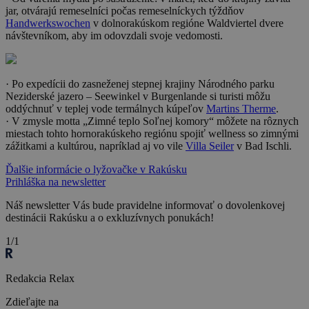
jar, otvárajú remeselníci počas remeselníckych týždňov
Handwerkswochen
v dolnorakúskom regióne Waldviertel dvere
návštevníkom, aby im odovzdali svoje vedomosti.
· Po expedícii do zasneženej stepnej krajiny Národného parku
Neziderské jazero – Seewinkel v Burgenlande si turisti môžu
oddýchnuť v teplej vode termálnych kúpeľov
Martins Therme
.
· V zmysle motta „Zimné teplo Soľnej komory“ môžete na rôznych
miestach tohto hornorakúskeho regiónu spojiť wellness so zimnými
zážitkami a kultúrou, napríklad aj vo vile
Villa Seiler
v Bad Ischli.
Ďalšie informácie o lyžovačke v Rakúsku
Prihláška na newsletter
Náš newsletter Vás bude pravidelne informovať o dovolenkovej
destinácii Rakúsku a o exkluzívnych ponukách!
1/1
Redakcia Relax
Zdieľajte na