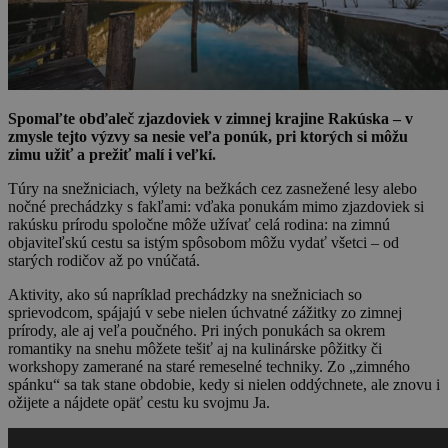
Spomaľte obďaleč zjazdoviek v zimnej krajine Rakúska – v
zmysle tejto výzvy sa nesie veľa ponúk, pri ktorých si môžu
zimu užiť a prežiť malí i veľkí.
Túry na snežniciach, výlety na bežkách cez zasnežené lesy alebo
nočné prechádzky s fakľami: vďaka ponukám mimo zjazdoviek si
rakúsku prírodu spoločne môže užívať celá rodina: na zimnú
objaviteľskú cestu sa istým spôsobom môžu vydať všetci – od
starých rodičov až po vnúčatá.
Aktivity, ako sú napríklad prechádzky na snežniciach so
sprievodcom, spájajú v sebe nielen úchvatné zážitky zo zimnej
prírody, ale aj veľa poučného. Pri iných ponukách sa okrem
romantiky na snehu môžete tešiť aj na kulinárske pôžitky či
workshopy zamerané na staré remeselné techniky. Zo „zimného
spánku“ sa tak stane obdobie, kedy si nielen oddýchnete, ale znovu i
ožijete a nájdete opäť cestu ku svojmu Ja.