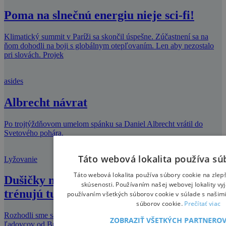
Poma na slnečnú energiu nieje sci-fi!
Klimatický summit v Paríži sa skončil úspešne. Zúčastnení sa na
ňom dohodli na boji s globálnym otepľovaním. Len aby nezostalo
pri slovách. Projek
asides
Albrecht návrat
Po trojtýždňovom umelom spánku sa Daniel Albrecht vrátil do
Svetového pohára.
Táto webová lokalita používa sú
Lyžovanie
Táto webová lokalita používa súbory cookie na zlep
Dušičky na ľadovci Kitzsteinhorn –
skúsenosti. Používaním našej webovej lokality vyj
trénujú tu Rusi aj Taliani
používaním všetkých súborov cookie v súlade s našim
súborov cookie.
Prečítať viac
Rozhodli sme sa zahájiť lyžiarsku sezónu na jednom z najbližších
ZOBRAZIŤ VŠETKÝCH PARTNERO
ľadovcov od Bratislavy (asi 450km), na Kitzsteinhorne. Ubytovali