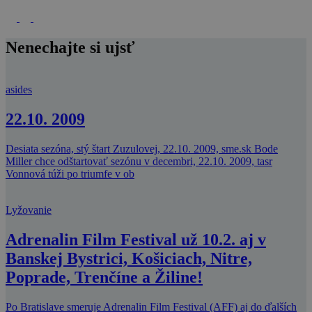
Nenechajte si ujsť
asides
22.10. 2009
Desiata sezóna, stý štart Zuzulovej, 22.10. 2009, sme.sk Bode
Miller chce odštartovať sezónu v decembri, 22.10. 2009, tasr
Vonnová túži po triumfe v ob
Lyžovanie
Adrenalin Film Festival už 10.2. aj v
Banskej Bystrici, Košiciach, Nitre,
Poprade, Trenčíne a Žiline!
Po Bratislave smeruje Adrenalin Film Festival (AFF) aj do ďalších