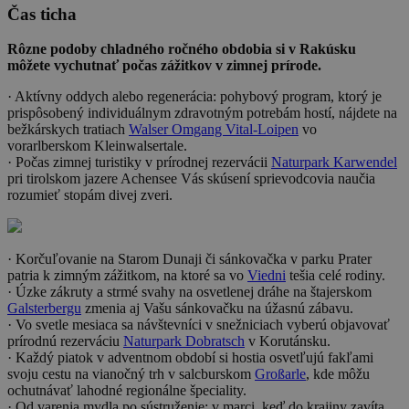
Čas ticha
Rôzne podoby chladného ročného obdobia si v Rakúsku
môžete vychutnať počas zážitkov v zimnej prírode.
· Aktívny oddych alebo regenerácia: pohybový program, ktorý je
prispôsobený individuálnym zdravotným potrebám hostí, nájdete na
bežkárskych tratiach
Walser Omgang Vital-Loipen
vo
vorarlberskom Kleinwalsertale.
· Počas zimnej turistiky v prírodnej rezervácii
Naturpark Karwendel
pri tirolskom jazere Achensee Vás skúsení sprievodcovia naučia
rozumieť stopám divej zveri.
· Korčuľovanie na Starom Dunaji či sánkovačka v parku Prater
patria k zimným zážitkom, na ktoré sa vo
Viedni
tešia celé rodiny.
· Úzke zákruty a strmé svahy na osvetlenej dráhe na štajerskom
Galsterbergu
zmenia aj Vašu sánkovačku na úžasnú zábavu.
· Vo svetle mesiaca sa návštevníci v snežniciach vyberú objavovať
prírodnú rezerváciu
Naturpark Dobratsch
v Korutánsku.
· Každý piatok v adventnom období si hostia osvetľujú fakľami
svoju cestu na vianočný trh v salcburskom
Großarle
, kde môžu
ochutnávať lahodné regionálne špeciality.
· Od varenia mydla po sústruženie: v marci, keď do krajiny zavíta