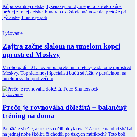
Kúpa kvalitnej detskej lyžiarskej bundy nie je to isté ako kúpa
bežnej zimnej detskej bundy na každodenné nosenie, pretože pri
lyžiarskej bunde je potr
Lyžovanie
Zajtra začne slalom na umelom kopci
uprostred Moskvy
V sobotu, dňa 21. novembra prebehnú preteky v slalome uprostred
Moskvy. Top slalomoví špecialisti budú súťažiť v paralelnom na
umelom svahu pod večern
Lyžovanie
Prečo je rovnováha dôležitá + balančný
tréning na doma
Pamätáte si ešte, ako ste sa učili bicyklovať? Ako ste na ulici skákali
na jednej nohe škôlku či chodili po úzkych múrikoch? Toto boli