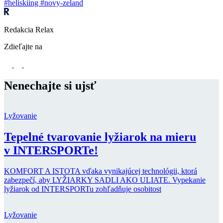
#heliskiing
#novy-zeland
Redakcia Relax
Zdieľajte na
Nenechajte si ujsť
Lyžovanie
Tepelné tvarovanie lyžiarok na mieru
v INTERSPORTe!
KOMFORT A ISTOTA vďaka vynikajúcej technológii, ktorá
zabezpečí, aby LYŽIARKY SADLI AKO ULIATE. Vypekanie
lyžiarok od INTERSPORTu zohľadňuje osobitost
Lyžovanie