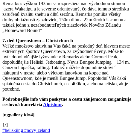
Remarks s výškou 1935m sa rozprestiera nad východnou stranou
jazera Wakatipu a je severne orientovaný, čo dáva tomuto stredisku
zaručenú kvalitu snehu a dlhú sezónu. Remarks ponúka všetky
druhy obtiažností zjazdoviek, 150m dlhú a 22m širokú U-rampu a
taktiež jednu z nezabudnuteľných ziazdoviek Nového Zélandu
„Homeward Bound“
7. deň Queenstown – Christchurch
Veľké množstvo aktivít na Vás čaká na posledný deň hlavom meste
extrémnych športov Queenstown, za zvýhodnené ceny. Môže to
byť: dopoludňajšie lyžovanie v Remarks alebo Coronet Peak,
dopoludňajšie Heliski, Jetboating, Nevis Bungee Jumping + 134 m,
Canzon húpačka, rafting. Taktiež môžete dopoludnie stráviť
nákupmi v meste, alebo výletom lanovkou na kopec nad
Queenstownom, kde je menši Bungee Jump. Popoludní Vás čaká
spiatočná cesta do Christchurch, cca 400km, alebo na letisko, ak je
potrebné.
Podrobnejšie info vám poskytne a cestu záujemcom zorganizuje
cestovná kancelária
Alpistour
.
[nggallery id=4]
1/1
#heliskiing
#novy-zeland