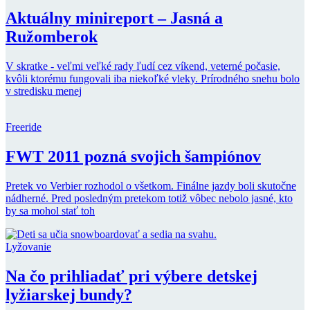
Aktuálny minireport – Jasná a
Ružomberok
V skratke - veľmi veľké rady ľudí cez víkend, veterné počasie,
kvôli ktorému fungovali iba niekoľké vleky. Prírodného snehu bolo
v stredisku menej
Freeride
FWT 2011 pozná svojich šampiónov
Pretek vo Verbier rozhodol o všetkom. Finálne jazdy boli skutočne
nádherné. Pred posledným pretekom totiž vôbec nebolo jasné, kto
by sa mohol stať toh
Lyžovanie
Na čo prihliadať pri výbere detskej
lyžiarskej bundy?