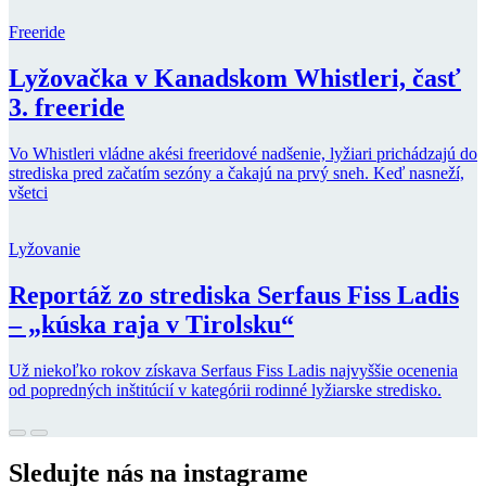
Freeride
Lyžovačka v Kanadskom Whistleri, časť
3. freeride
Vo Whistleri vládne akési freeridové nadšenie, lyžiari prichádzajú do
strediska pred začatím sezóny a čakajú na prvý sneh. Keď nasneží,
všetci
Lyžovanie
Reportáž zo strediska Serfaus Fiss Ladis
– „kúska raja v Tirolsku“
Už niekoľko rokov získava Serfaus Fiss Ladis najvyššie ocenenia
od popredných inštitúcií v kategórii rodinné lyžiarske stredisko.
Sledujte nás na instagrame