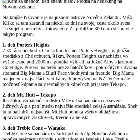
Najkrajšie lyžovanie je na južnom ostrove Nového Zélandu. Mišo
Kiško sa tam zastavil na niekoľko dní na svojej ceste okolo sveta.
Tu sú jeho postrehy a fotogaléria. Za približne 800 euro si spravíte
takýto program:
1. deň Porters Heights
7:30 ráno odchod z Christchurch smer Porters Heights, najbližšie
stredisko z Christchurch, 91km. Porters Heights sa nachádza vo
výške tesne pod 2000m a ponúka výhľad na Južné Alpy s jazerom
Coleridge. Porters ma terén pre začiatočníkov i pokročilých s dvoma
stranami Big Mama a Bluff Face vhodnými na freeride. Big Mama
ma jeden z najväčších vertikálnych prevýšení na NZ. Večer máte
možnosť kúpania sa v termálnych kúpeľoch pri jazere Tekapo.
2. deň Mt. Hutt – Tekapo
Iba 26km vzdialené stredisko Mt.Hutt sa nachádza na severe
Južných Alp a patrí medzi najväčšie strediská celej Australázie. Sneh
ju tu najľahší, najsuchší. Mt.Hutt ponúka všetky obtiažnosti
upravovaných ziazdoviek, freeridu a heliski.
3. deň Treble Cone – Wanaka
Treble Cone sa nachádza v srdci južných álp Nového Zélandu a
ponúka prekrásnu prirodu s výhľadom na Wanaka Lake. Treble