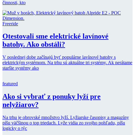
činnosti, kto
Freeride
Otestovali sme elektrické lavínové
batohy. Ako obstáli?
V poslednej dobe začínajú byť populárne lavínové batohy s
elektrickým systémom. Na trhu sú aktuálne tri systémy. Ak nerátame
staršie systémy ako
featured
Ako si vybrať z ponuky lyží pre
nelyžiarov?
Na trhu je obrovské množstvo lyží. Lyžiarske časopisy a magazíny
píšu väčšinou o top triedach. Lyže vidia zo svojho pohľadu, píšu
logicky o týc