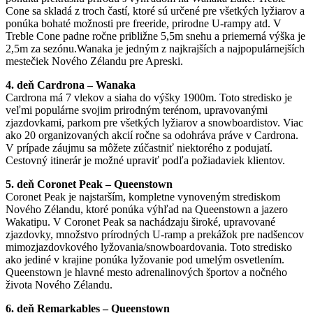
Cone sa skladá z troch častí, ktoré sú určené pre všetkých lyžiarov a
ponúka bohaté možnosti pre freeride, prirodne U-rampy atd. V
Treble Cone padne ročne približne 5,5m snehu a priemerná výška je
2,5m za sezónu.Wanaka je jedným z najkrajších a najpopulárnejších
mestečiek Nového Zélandu pre Apreski.
4. deň Cardrona – Wanaka
Cardrona má 7 vlekov a siaha do výšky 1900m. Toto stredisko je
veľmi populárne svojim prirodným terénom, upravovanými
zjazdovkami, parkom pre všetkých lyžiarov a snowboardistov. Viac
ako 20 organizovaných akcií ročne sa odohráva práve v Cardrona.
V prípade záujmu sa môžete zúčastniť niektorého z podujatí.
Cestovný itinerár je možné upraviť podľa požiadaviek klientov.
5. deň Coronet Peak – Queenstown
Coronet Peak je najstarším, kompletne vynoveným strediskom
Nového Zélandu, ktoré ponúka výhľad na Queenstown a jazero
Wakatipu. V Coronet Peak sa nachádzaju široké, upravované
zjazdovky, množstvo prírodných U-ramp a prekážok pre nadšencov
mimozjazdovkového lyžovania/snowboardovania. Toto stredisko
ako jediné v krajine ponúka lyžovanie pod umelým osvetlením.
Queenstown je hlavné mesto adrenalinových športov a nočného
života Nového Zélandu.
6. deň Remarkables – Queenstown