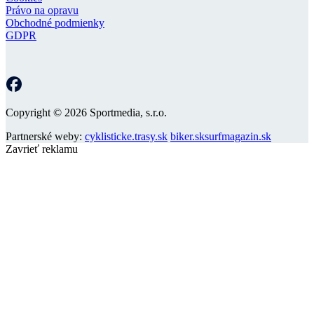
Právo na opravu
Obchodné podmienky
GDPR
Copyright © 2026 Sportmedia, s.r.o.
Partnerské weby:
cyklisticke.trasy.sk
biker.sk
surfmagazin.sk
Zavrieť reklamu