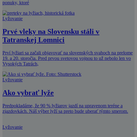
ponuky, ktoré
Lyžovanie
Prvé vleky na Slovensku stáli v
Tatranskej Lomnici
Prví lyžiari sa začali objavovať na slovenských svahoch na prelome
19. a 20. storočia. Pred prvou svetovou vojnou to už nebolo len vo
Vysokých Tatrách,
Lyžovanie
Ako vybrať lyže
Predpokladáme, že 90 % lyžiarov jazdí na upravenom teréne a
zjazdovkách. Náš výber lyží sa preto bude uberať týmto smerom.
Lyžovanie