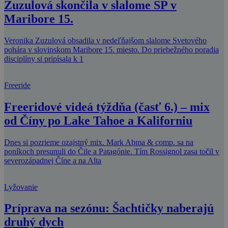
Zuzulová skončila v slalome SP v
Maribore 15.
Veronika Zuzulová obsadila v nedeľňajšom slalome Svetového
pohára v slovinskom Maribore 15. miesto. Do priebežného poradia
disciplíny si pripísala k 1
Freeride
Freeridové videá týždňa (časť 6.) – mix
od Číny po Lake Tahoe a Kaliforniu
Dnes si pozrieme ozajstný mix. Mark Abma & comp. sa na
poníkoch presunuli do Čile a Patagónie. Tím Rossignol zasa točil v
severozápadnej Číne a na Alta
Lyžovanie
Príprava na sezónu: Šachtičky naberajú
druhý dych