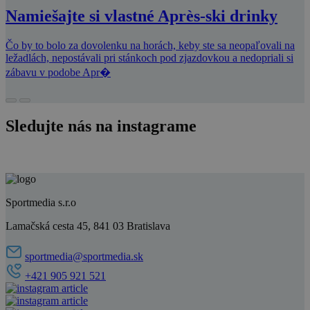
Namiešajte si vlastné Après-ski drinky
Čo by to bolo za dovolenku na horách, keby ste sa neopaľovali na
ležadlách, nepostávali pri stánkoch pod zjazdovkou a nedopriali si
zábavu v podobe Apr�
Sledujte nás na instagrame
Sportmedia s.r.o
Lamačská cesta 45, 841 03 Bratislava
sportmedia@sportmedia.sk
+421 905 921 521