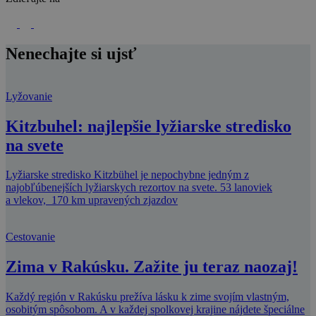
Nenechajte si ujsť
Lyžovanie
Kitzbuhel: najlepšie lyžiarske stredisko
na svete
Lyžiarske stredisko Kitzbühel je nepochybne jedným z
najobľúbenejších lyžiarskych rezortov na svete. 53 lanoviek
a vlekov, 170 km upravených zjazdov
Cestovanie
Zima v Rakúsku. Zažite ju teraz naozaj!
Každý región v Rakúsku prežíva lásku k zime svojím vlastným,
osobitým spôsobom. A v každej spolkovej krajine nájdete špeciálne