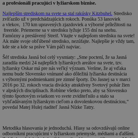
a profesionáli pracujúci v lyžiarskom biznise.
Najlepším strediskom na svete sa stal rakúsky Kitzbuhel.
Stredisko
zvíťazilo už v predchádzajúcich rokoch. Ponúka 53 lanoviek
a vlekov, 170 km upravených zjazdoviek a výborné príležitosti na
freeride. Priemerne sa v stredisku lyžuje 155 dní na snehu.
Famózny a preslávený Streif. Vitajte v najlepšom stredisku na svete!
Ak máte svoje obľúbené stredisko, nezúfajte. Najlepšie je vždy tam,
kde ste a kde sa práve Vám páči najviac.
Šéf strediska Jasná bol celý vysmiaty: „Sme poctení, že sa Jasná
zaradila medzi 24 najlepších lyžiarskych areálov na svete, tzv.
lyžiarsky Oskar má pre nás veľký význam. Veríme, že aj vďaka
nemu bude Slovensko vnímané ako dôležitá lyžiarska destinácia
s výbornými podmienkami pre zimné športy. Do Jasnej sa v marci
2016 po 32. rokoch vracia divácky atraktívny Svetový pohár žien
v alpských disciplínach. Robíme všetko preto, aby sa Slovensko
týmto športovým sviatkom vo svete zviditeľnilo a stalo sa
vyhľadávaným lyžiarskym cieľom a dovolenkovou destináciou,“
povedal Matej Hulej riaditeľ Jasná Nízke Tatry.
Metodika hlasovania je jednoduchá. Hlasy sa odovzdávajú online
odborníkmi pracujúcimi v lyžiarskom priemysle, médiami a ďalšími.