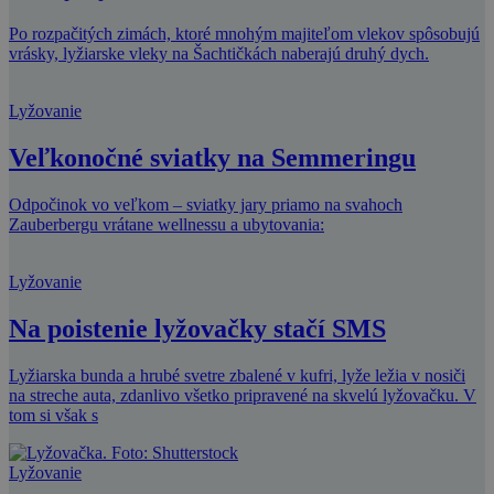
Po rozpačitých zimách, ktoré mnohým majiteľom vlekov spôsobujú
vrásky, lyžiarske vleky na Šachtičkách naberajú druhý dych.
Lyžovanie
Veľkonočné sviatky na Semmeringu
Odpočinok vo veľkom – sviatky jary priamo na svahoch
Zauberbergu vrátane wellnessu a ubytovania:
Lyžovanie
Na poistenie lyžovačky stačí SMS
Lyžiarska bunda a hrubé svetre zbalené v kufri, lyže ležia v nosiči
na streche auta, zdanlivo všetko pripravené na skvelú lyžovačku. V
tom si však s
Lyžovanie