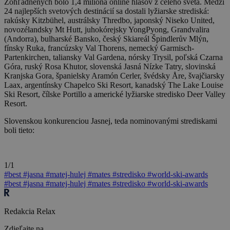
Zohľadnených bolo 1,4 milióna online hlasov z celého sveta. Medzi
24 najlepších svetových destinácií sa dostali lyžiarske strediská:
rakúsky Kitzbühel, austrálsky Thredbo, japonský Niseko United,
novozélandsky Mt Hutt, juhokórejsky YongPyong, Grandvalira
(Andorra), bulharské Bansko, český Skiareál Špindlerův Mlýn,
fínsky Ruka, francúzsky Val Thorens, nemecký Garmisch-
Partenkirchen, taliansky Val Gardena, nórsky Trysil, poľská Czarna
Góra, ruský Rosa Khutor, slovenská Jasná Nízke Tatry, slovinská
Kranjska Gora, španielsky Aramón Cerler, švédsky Åre, švajčiarsky
Laax, argentínsky Chapelco Ski Resort, kanadský The Lake Louise
Ski Resort, čílske Portillo a americké lyžiarske stredisko Deer Valley
Resort.
Slovenskou konkurenciou Jasnej, teda nominovanými strediskami
boli tieto:
1/1
#best
#jasna
#matej-hulej
#mates
#stredisko
#world-ski-awards
#best
#jasna
#matej-hulej
#mates
#stredisko
#world-ski-awards
Redakcia Relax
Zdieľajte na