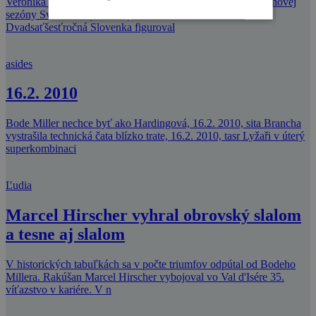
Veronika Zuzulová obsadila 11. miesto v úvodnom slalome novej
sezóny Svetového pohára zjazdárok vo fínskom Levi.
Dvadsaťšesťročná Slovenka figuroval
asides
16.2. 2010
Bode Miller nechce byť ako Hardingová, 16.2. 2010, sita Brancha
vystrašila technická čata blízko trate, 16.2. 2010, tasr Lyžaři v úterý
superkombinaci
Ľudia
Marcel Hirscher vyhral obrovský slalom
a tesne aj slalom
V historických tabuľkách sa v počte triumfov odpútal od Bodeho
Millera. Rakúšan Marcel Hirscher vybojoval vo Val d'Isére 35.
víťazstvo v kariére. V n