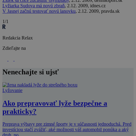
Židek sa chce zúčastniť olympiády
, 2.12. 2009, denniksport.sk
Lyžiarka Sudova má novú zbraň
, 2.12. 2009, idnes.cz
V Jasnej začnú testovať novú lanovku
, 2.12. 2009, pravda.sk
1/1
Redakcia Relax
Zdieľajte na
Nenechajte si ujsť
Lyžovanie
Ako prepravovať lyže bezpečne a
prakticky?
Preprava výbavy pre zimné športy je v súčasnosti jednoduchá. Pred
investíciou stačí zvážiť, aké možnosti váš automobil ponúka a aký
druh, po