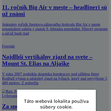
11. ročník Big Air v meste – headlineri sú
už známi
Jedenásty ročník športovo-zábavného festivalu Big Air v meste
organizátori zahája v piatok 9. februára popoludní. Hlavný program
a súťaž bude trad
Freeride
Najdlhší vertikálny zjazd na svete –
Mount St. Elias na Aljaške
V roku 2007 podnikla skupinka horolezcov pod záštitou firmy
Redbull výstup a následný zjazd na lyžiach, ktorý mal prevýšenie 5
489 metrov. Z pobrežia
Lyžovanie
Táto webová lokalita používa
Za snehom a zimou z Bratislavy
súbory cookie.