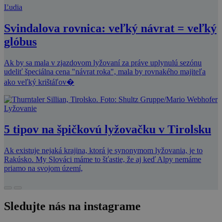
Ľudia
Svindalova rovnica: veľký návrat = veľký
glóbus
Ak by sa mala v zjazdovom lyžovaní za práve uplynulú sezónu
udeliť špeciálna cena "návrat roka", mala by rovnakého majiteľa
ako veľký krištáľov�
Lyžovanie
5 tipov na špičkovú lyžovačku v Tirolsku
Ak existuje nejaká krajina, ktorá je synonymom lyžovania, je to
Rakúsko. My Slováci máme to šťastie, že aj keď Alpy nemáme
priamo na svojom území,
Sledujte nás na instagrame