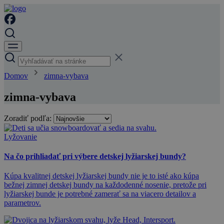
Domov
zimna-vybava
zimna-vybava
Zoradiť podľa:
Lyžovanie
Na čo prihliadať pri výbere detskej lyžiarskej bundy?
Kúpa kvalitnej detskej lyžiarskej bundy nie je to isté ako kúpa
bežnej zimnej detskej bundy na každodenné nosenie, pretože pri
lyžiarskej bunde je potrebné zamerať sa na viacero detailov a
parametrov.