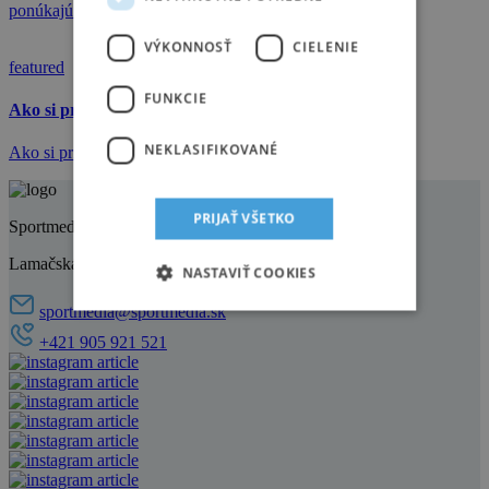
ponúkajú vám za malý príplatok dlhší model.
VÝKONNOSŤ
CIELENIE
featured
FUNKCIE
Ako si pripraviť a vybrať výstroj na snowboardovanie
NEKLASIFIKOVANÉ
Ako si pripraviť snowboardovú výbavu.
PRIJAŤ VŠETKO
Sportmedia s.r.o
Lamačská cesta 45, 841 03 Bratislava
NASTAVIŤ COOKIES
sportmedia@sportmedia.sk
+421 905 921 521