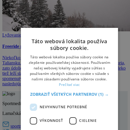
Lyžovanie
Táto webová lokalita používa
Freeride po taliansky? Marilleva a Folgarida
súbory cookie.
Táto webová lokalita používa súbory cookie na
Niekoľko dní pred Vianocami sme zavítali do dvoch stredísk v
zlepšenie používateľskej skúsenosti. Používaním
Taliansku. Názvy Marrileva a Folgarida vám možno nič nehovoria,
našej webovej lokality vyjadrujete súhlas s
zato údolie Val di Sole (Slnečné údolie) niečo naznačuje. Neďaleko
tiež leží slávnejšia Madonna di Campiglio. Ako sa lyžovalo v
používaním všetkých súborov cookie v súlade s
spomenutých strediskách spolu s fotogalériou sa už dočítate v
našimi zásadami používania súborov cookie.
nasledujúcom článku.
Prečítať viac
ZOBRAZIŤ VŠETKÝCH PARTNEROV
(1) →
Sportmedia s.r.o
NEVYHNUTNE POTREBNÉ
Lamačská cesta 45, 841 03 Bratislava
VÝKONNOSŤ
CIELENIE
sportmedia@sportmedia.sk