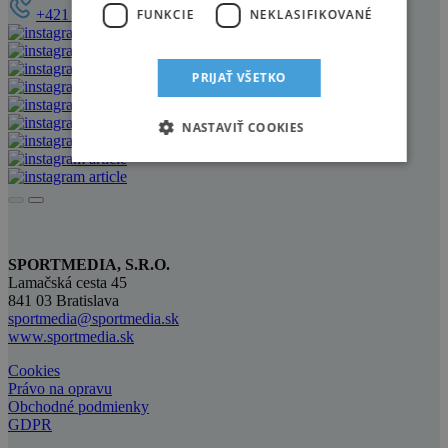
FUNKCIE
NEKLASIFIKOVANÉ
+421 905 921 521
PRIJAŤ VŠETKO
NASTAVIŤ COOKIES
SPORTMEDIA, S.R.O.
Lamačská cesta 45
841 03 Bratislava
sportmedia@sportmedia.sk
www.sportmedia.sk
Cookies
Právo na opravu
Obchodné podmienky
GDPR