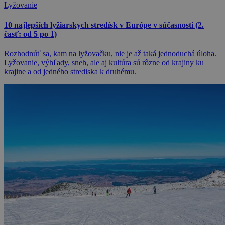
Lyžovanie
10 najlepších lyžiarskych stredísk v Európe v súčasnosti (2.
časť: od 5 po 1)
Rozhodnúť sa, kam na lyžovačku, nie je až taká jednoduchá úloha.
Lyžovanie, výhľady, sneh, ale aj kultúra sú rôzne od krajiny ku
krajine a od jedného strediska k druhému.