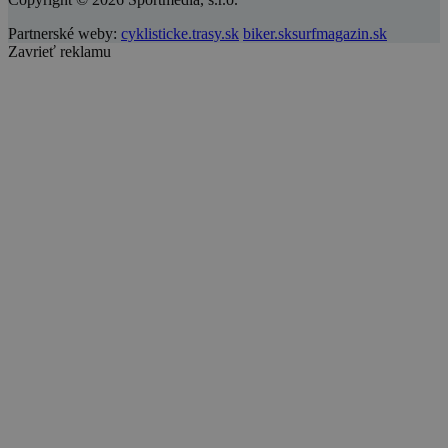
Partnerské weby:
cyklisticke.trasy.sk
biker.sk
surfmagazin.sk
Zavrieť reklamu