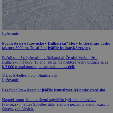
Lyžovanie
Počuli ste už o lyžovačke v Bulharsku? Hory tu dosahujú výšku
takmer 3000 m. Tu sú 2 najväčšie bulharské rezorty
Počuli ste už o lyžovačke v Bulharsku? Že nie? Vedzte, že aj
Bulharsko má hory. To áno, ale že má niektoré vrchy blížiace sa až
k 3 000 m nad morom, to ste možno nevedeli.
Lyžovanie
Les Sybelles – štvrté najväčšie francúzske lyžiarske stredisko
Napriek tomu, že ide o štvrtú najväčšiu lyžiarsku oblasť vo
Francúzsku, je Les Sybelles stále relatívne neznámy klenot ležiaci v
Savojských Alpách.