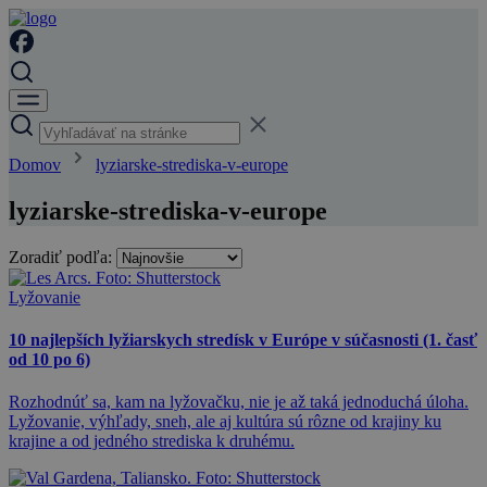
Domov
lyziarske-strediska-v-europe
lyziarske-strediska-v-europe
Zoradiť podľa:
Lyžovanie
10 najlepších lyžiarskych stredísk v Európe v súčasnosti (1. časť
od 10 po 6)
Rozhodnúť sa, kam na lyžovačku, nie je až taká jednoduchá úloha.
Lyžovanie, výhľady, sneh, ale aj kultúra sú rôzne od krajiny ku
krajine a od jedného strediska k druhému.