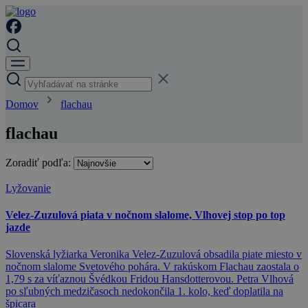
Domov
flachau
flachau
Zoradiť podľa:
Lyžovanie
Velez-Zuzulová piata v nočnom slalome, Vlhovej stop po top
jazde
Slovenská lyžiarka Veronika Velez-Zuzulová obsadila piate miesto v
nočnom slalome Svetového pohára. V rakúskom Flachau zaostala o
1,79 s za víťaznou Švédkou Fridou Hansdotterovou. Petra Vlhová
po sľubných medzičasoch nedokončila 1. kolo, keď doplatila na
špicara