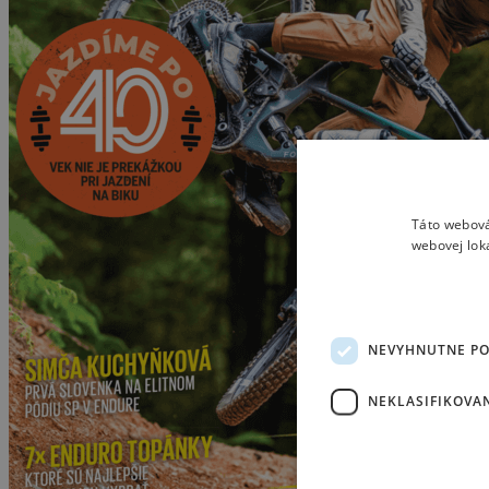
Táto webová
webovej lok
NEVYHNUTNE P
NEKLASIFIKOVA