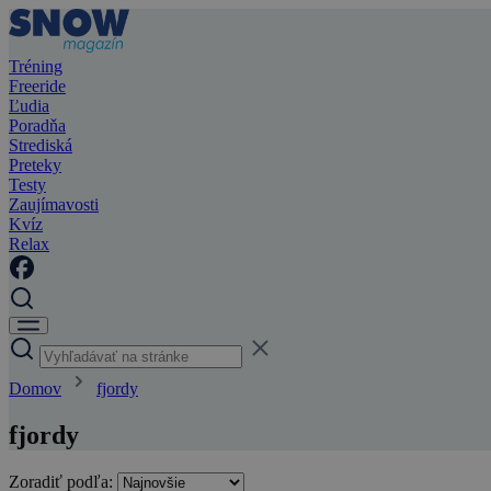
Tréning
Freeride
Ľudia
Poradňa
Strediská
Preteky
Testy
Zaujímavosti
Kvíz
Relax
Domov
fjordy
fjordy
Zoradiť podľa: