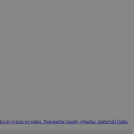
ko to vyzerá vo videu. Nekonečné zjazdy, rybačka, prieteľskí ľudia.