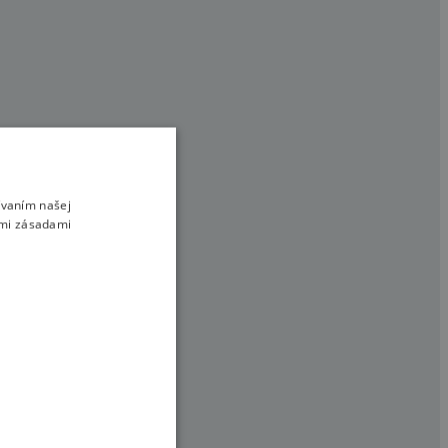
ívaním našej
imi zásadami