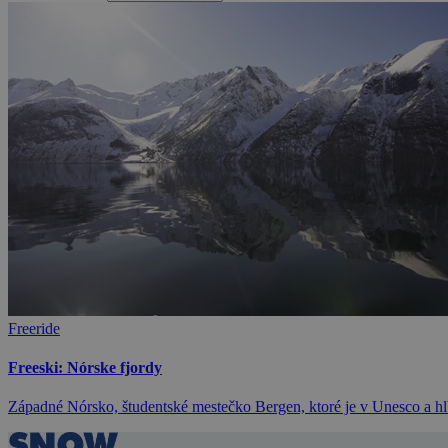
Freeride
Freeski: Nórske fjordy
Západné Nórsko, študentské mestečko Bergen, ktoré je v Unesco a hlbo