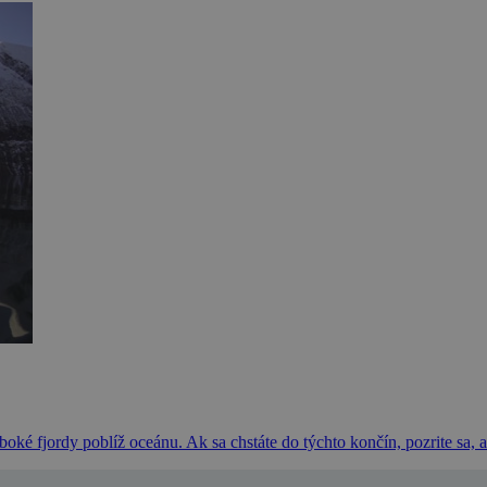
ké fjordy poblíž oceánu. Ak sa chstáte do týchto končín, pozrite sa, a