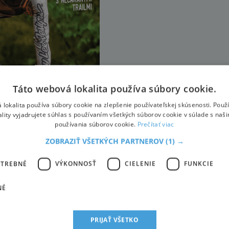
Táto webová lokalita používa súbory cookie.
 lokalita používa súbory cookie na zlepšenie používateľskej skúsenosti. Použ
ality vyjadrujete súhlas s používaním všetkých súborov cookie v súlade s naš
používania súborov cookie.
Prečítať viac
ZOBRAZIŤ VŠETKÝCH PARTNEROV
(1) →
OTREBNÉ
VÝKONNOSŤ
CIELENIE
FUNKCIE
NÉ
PRIJAŤ VŠETKO