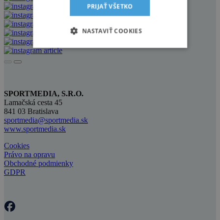
PRIJAŤ VŠETKO
NASTAVIŤ COOKIES
SPORTMEDIA, S.R.O.
Lamačská cesta 45
841 03 Bratislava
sportmedia@sportmedia.sk
www.sportmedia.sk
Cookies
Právo na opravu
Obchodné podmienky
GDPR