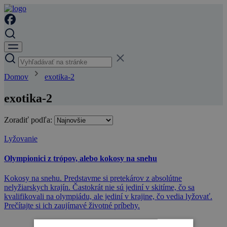
Domov
exotika-2
exotika-2
Zoradiť podľa:
Lyžovanie
Olympionici z trópov, alebo kokosy na snehu
Kokosy na snehu. Predstavme si pretekárov z absolútne
nelyžiarskych krajín. Častokrát nie sú jediní v skitíme, čo sa
kvalifikovali na olympiádu, ale jediní v krajine, čo vedia lyžovať.
Prečítajte si ich zaujímavé životné príbehy.