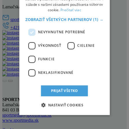
súlade s našimi zásadami používania súborov
Lamačská cesta 45, 841 03 Bratislava
cookie.
Prečítať viac
ZOBRAZIŤ VŠETKÝCH PARTNEROV
(1) →
sportmedia@sportmedia.sk
+421 905 921 521
NEVYHNUTNE POTREBNÉ
VÝKONNOSŤ
CIELENIE
FUNKCIE
NEKLASIFIKOVANÉ
PRIJAŤ VŠETKO
SPORTMEDIA, S.R.O.
Lamačská cesta 45
NASTAVIŤ COOKIES
841 03 Bratislava
sportmedia@sportmedia.sk
www.sportmedia.sk