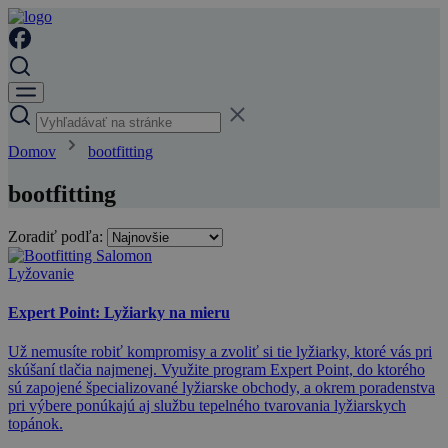
Domov
bootfitting
bootfitting
Zoradiť podľa:
Lyžovanie
Expert Point: Lyžiarky na mieru
Už nemusíte robiť kompromisy a zvoliť si tie lyžiarky, ktoré vás pri
skúšaní tlačia najmenej. Využite program Expert Point, do ktorého
sú zapojené špecializované lyžiarske obchody, a okrem poradenstva
pri výbere ponúkajú aj službu tepelného tvarovania lyžiarskych
topánok.