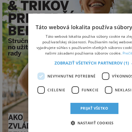
Táto webová lokalita používa súbory
Táto webová lokalita používa súbory cookie na zl
používateľskej skúsenosti. Používaním našej webovej
vyjadrujete súhlas s používaním všetkých súborov cooki
našimi zásadami používania súborov cookie.
Prečí
ZOBRAZIŤ VŠETKÝCH PARTNEROV
(1)
NEVYHNUTNE POTREBNÉ
VÝKONNO
CIELENIE
FUNKCIE
NEKLASI
PRIJAŤ VŠETKO
NASTAVIŤ COOKIES