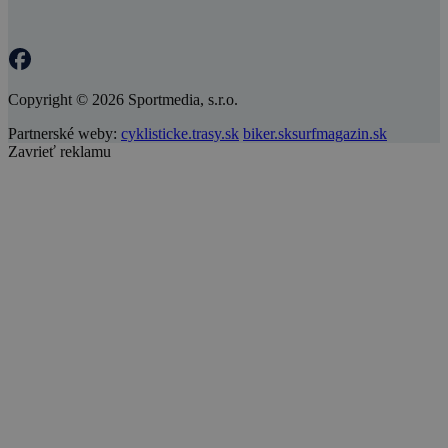
Copyright © 2026 Sportmedia, s.r.o.
Partnerské weby:
cyklisticke.trasy.sk
biker.sk
surfmagazin.sk
Zavrieť reklamu