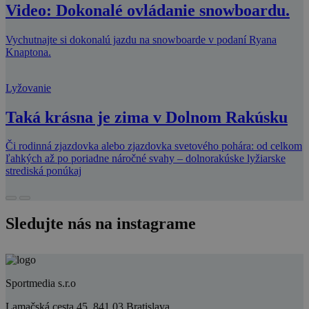
Video: Dokonalé ovládanie snowboardu.
Vychutnajte si dokonalú jazdu na snowboarde v podaní Ryana
Knaptona.
Lyžovanie
Taká krásna je zima v Dolnom Rakúsku
Či rodinná zjazdovka alebo zjazdovka svetového pohára: od celkom
ľahkých až po poriadne náročné svahy – dolnorakúske lyžiarske
strediská ponúkaj
Sledujte nás na instagrame
Sportmedia s.r.o
Lamačská cesta 45, 841 03 Bratislava