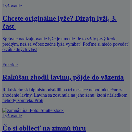
Lyžovanie
Chcete originálne lyže? Dizajn lyží, 3.
časť
Správne nadizajnovanie lyže je umenie. Je to vždy prvý krok,
predtým, než sa vôbec začne lyža vyrábať. Poďme si niečo povedať
o základných vlast
Freeride
Rakúšan zhodil lavínu, pôjde do väzenia
Rakúskeho skialpinistu odsúdili na tri mesiace nepodmienečne za
zhodenie lavíny. Lavína sa zosunula na jeho ženu, ktorá následkom
nehody zomrela. Proti
Lyžovanie
Čo si obliecť na zimnú túru