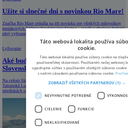
Užite si slnečné dni s novinkou Rio Mare!
Značka Rio Mare prináša na trh novinku pre všetkých milovníkov
tuniakových šalátov: Insalatissime Spring – svieži a chuťovo bohatý,
plný vybranej
Táto webová lokalita používa súb
cookie.
Lyžovanie
Táto webová lokalita používa súbory cookie na zlepš
Aké bude počasie počas zimy na
používateľskej skúsenosti. Používaním našej webovej lo
Slovensku?
vyjadrujete súhlas s používaním všetkých súborov cookie 
s našimi zásadami používania súborov cookie.
Prečíta
Na celom Slovensku začalo snežiť. Donovaly, Jasná, Martinky,
ZOBRAZIŤ VŠETKÝCH PARTNEROV
(1) →
Tatranská Lomnica – za posledné dni pribudlo vo všetkých
strediskách okolo 30 centimetro
NEVYHNUTNE POTREBNÉ
VÝKONNOS
CIELENIE
FUNKCIE
NEKLASIFIKOVANÉ