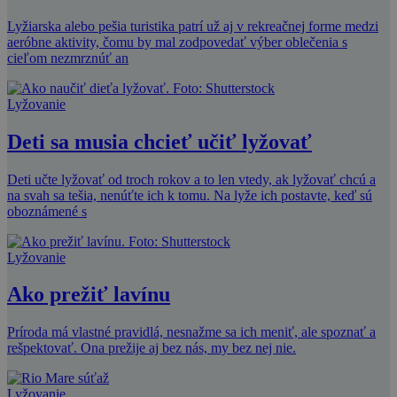
Lyžiarska alebo pešia turistika patrí už aj v rekreačnej forme medzi
aeróbne aktivity, čomu by mal zodpovedať výber oblečenia s
cieľom nezmrznúť an
Lyžovanie
Deti sa musia chcieť učiť lyžovať
Deti učte lyžovať od troch rokov a to len vtedy, ak lyžovať chcú a
na svah sa tešia, nenúťte ich k tomu. Na lyže ich postavte, keď sú
oboznámené s
Lyžovanie
Ako prežiť lavínu
Príroda má vlastné pravidlá, nesnažme sa ich meniť, ale spoznať a
rešpektovať. Ona prežije aj bez nás, my bez nej nie.
Lyžovanie