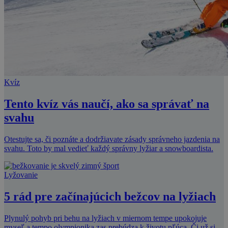
Kvíz
Tento kvíz vás naučí, ako sa správať na
svahu
Otestujte sa, či poznáte a dodržiavate zásady správneho jazdenia na
svahu. Toto by mal vedieť každý správny lyžiar a snowboardista.
Lyžovanie
5 rád pre začínajúcich bežcov na lyžiach
Plynulý pohyb pri behu na lyžiach v miernom tempe upokojuje
myseľ a tempo olympionika zas prebúdza k životu pľúca. Či už si