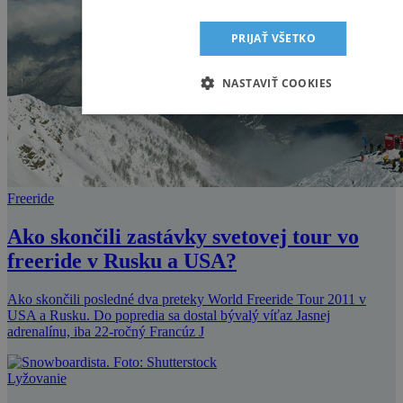
PRIJAŤ VŠETKO
NASTAVIŤ COOKIES
Freeride
Ako skončili zastávky svetovej tour vo
freeride v Rusku a USA?
Ako skončili posledné dva preteky World Freeride Tour 2011 v
USA a Rusku. Do popredia sa dostal bývalý víťaz Jasnej
adrenalínu, iba 22-ročný Francúz J
Lyžovanie