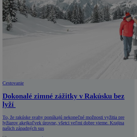
Cestovanie
Dokonalé zimné zážitky v Rakúsku bez
lyží
To, že rakúske svahy ponúkajú nekonečné možnosti vyžitia pre
lyžiarov akejkoľvek úrovne, všetci veľmi dobre vieme. Krajina
našich západných sus