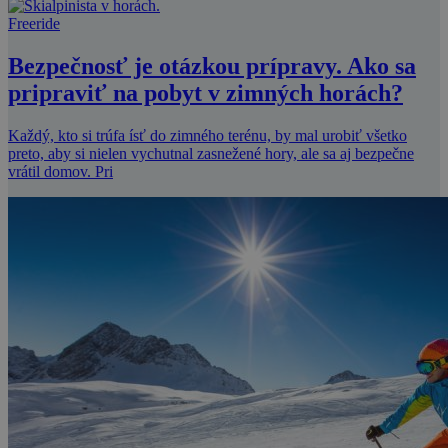
Freeride
Bezpečnosť je otázkou prípravy. Ako sa
pripraviť na pobyt v zimných horách?
Každý, kto si trúfa ísť do zimného terénu, by mal urobiť všetko
preto, aby si nielen vychutnal zasnežené hory, ale sa aj bezpečne
vrátil domov. Pri