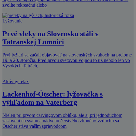
zvolíte rekreačnú alebo
Lyžovanie
Prvé vleky na Slovensku stáli v
Tatranskej Lomnici
Prví lyžiari sa začali objavovať na slovenských svahoch na prelome
19. a 20. storočia. Pred prvou svetovou vojnou to už nebolo len vo
Vysokých Tatrách,
Aktívny relax
Lackenhof-Ötscher: lyžovačka s
výhľadom na Vaterberg
Nielen pri prvom carvingovom oblúku, ale aj pri jednoduchom
zastavení na svahu a nádychu čerstvého zimného vzduchu sa
Ötscher stáva vaším sprievodcom