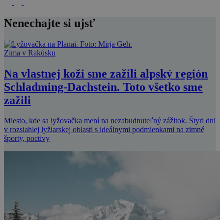
Nenechajte si ujsť
Zima v Rakúsku
Na vlastnej koži sme zažili alpský región
Schladming-Dachstein. Toto všetko sme
zažili
Miesto, kde sa lyžovačka mení na nezabudnuteľný zážitok. Štyri dni
v rozsiahlej lyžiarskej oblasti s ideálnymi podmienkami na zimné
športy, poctivy