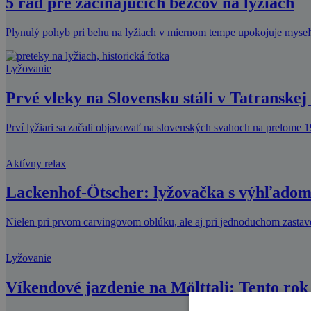
5 rád pre začínajúcich bežcov na lyžiach
Plynulý pohyb pri behu na lyžiach v miernom tempe upokojuje myseľ 
Lyžovanie
Prvé vleky na Slovensku stáli v Tatranske
Prví lyžiari sa začali objavovať na slovenských svahoch na prelome 1
Aktívny relax
Lackenhof-Ötscher: lyžovačka s výhľadom
Nielen pri prvom carvingovom oblúku, ale aj pri jednoduchom zasta
Lyžovanie
Víkendové jazdenie na Mölttali: Tento rok