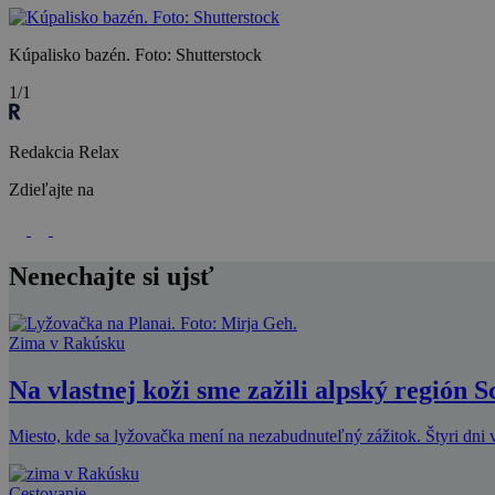
Kúpalisko bazén. Foto: Shutterstock
1/1
Redakcia Relax
Zdieľajte na
Nenechajte si ujsť
Zima v Rakúsku
Na vlastnej koži sme zažili alpský región 
Miesto, kde sa lyžovačka mení na nezabudnuteľný zážitok. Štyri dni v
Cestovanie