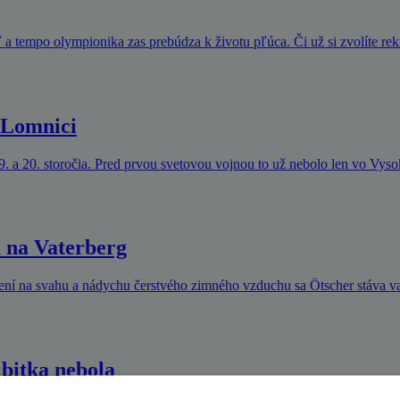
a tempo olympionika zas prebúdza k životu pľúca. Či už si zvolíte re
j Lomnici
9. a 20. storočia. Pred prvou svetovou vojnou to už nebolo len vo Vys
 na Vaterberg
vení na svahu a nádychu čerstvého zimného vzduchu sa Ötscher stáva 
 bitka nebola