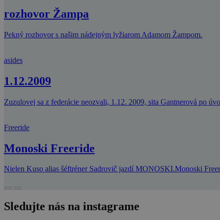
rozhovor Žampa
Pekný rozhovor s našim nádejným lyžiarom Adamom Žampom.
asides
1.12.2009
Zuzulovej sa z federácie neozvali, 1.12. 2009, sita Gantnerová po úv
Freeride
Monoski Freeride
Nielen Kuso alias šéftréner Sadrovič jazdí MONOSKI.Monoski Freerid
Sledujte nás na instagrame