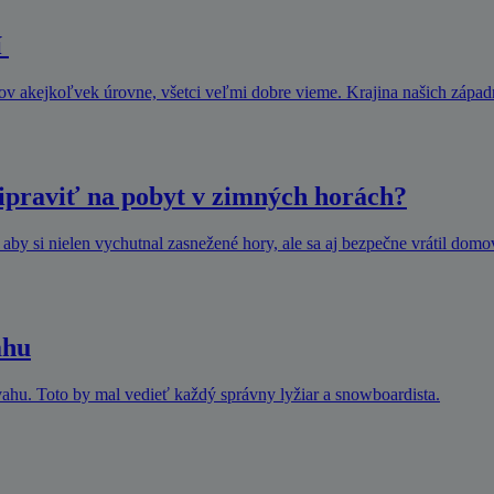
í
rov akejkoľvek úrovne, všetci veľmi dobre vieme. Krajina našich zápa
ripraviť na pobyt v zimných horách?
 aby si nielen vychutnal zasnežené hory, ale sa aj bezpečne vrátil domov
ahu
svahu. Toto by mal vedieť každý správny lyžiar a snowboardista.