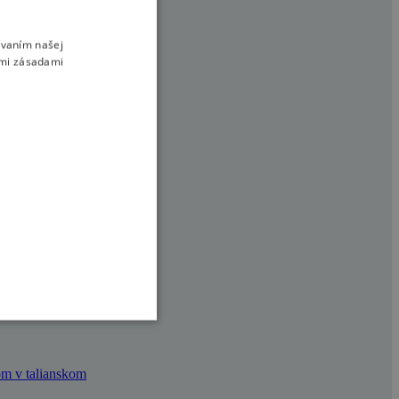
úskych ľad
ívaním našej
imi zásadami
om v talianskom