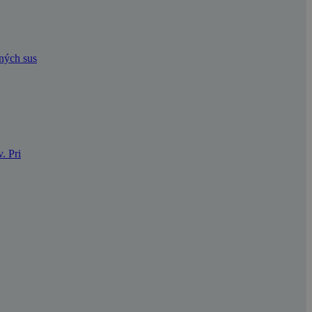
dných sus
. Pri