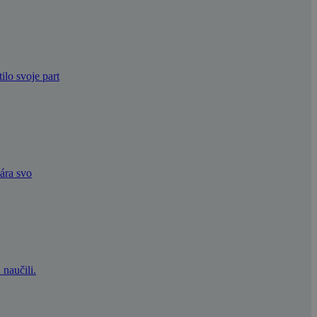
lo svoje part
vára svo
 naučili.