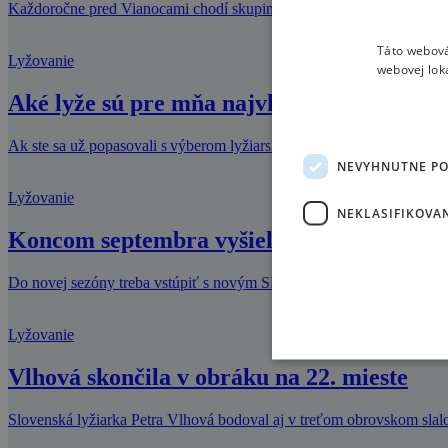
Každoročne pred Vianocami chodí skupina ľudí pod záštitou cestovnej 
Táto webová
Lyžovanie
webovej lok
Aké lyže sú pre mňa najvhodnejšie?
Ak ste sa už popasovali s výberom lyžiarskej obuvi a našli najvhodne
NEVYHNUTNE P
Lyžovanie
NEKLASIFIKOVA
Koncom septembra vyšiel nový SNOW
Do novej sezóny treba vstúpiť s novým SNOW. Tentokrát ide už o desi
Lyžovanie
Vlhová skončila v obráku na 22. mieste
Slovenská lyžiarka Petra Vlhová bodoval aj v treťom obrovskom slal