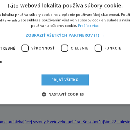
kancelárie Alpistour na testovanie lyží a s nimi spojené akcie na rak
Táto webová lokalita používa súbory cookie.
 lokalita používa súbory cookie na zlepšenie používateľskej skúsenosti. Použ
ality vyjadrujete súhlas s používaním všetkých súborov cookie v súlade s naš
používania súborov cookie.
Prečítať viac
ZOBRAZIŤ VŠETKÝCH PARTNEROV
(1) →
jšie topánky, nastal čas poobzerať sa aj po správnych lyžiach.
OTREBNÉ
VÝKONNOSŤ
CIELENIE
FUNKCIE
NÉ
PRIJAŤ VŠETKO
aty ročník a celkovo 61. číslo. Venované je najmä Švajčiarsku.
NASTAVIŤ COOKIES
ome prebiehajúcej sezóny Svetového pohára. So sobotňajším 22. miest