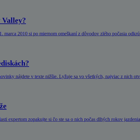
 Valley?
1. marca 2010 si po miernom omeškaní z dôvodov zlého počasia odkrúti
ediskách?
ovinky nájdete v texte nižšie. Lyžuje sa vo všetkých, najviac z nich ot
yže
lasti expertom zopakujte si čo ste sa o nich počas dlhých rokov jazdenia