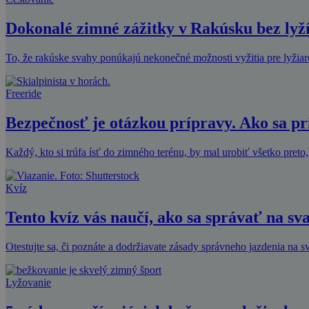
Dokonalé zimné zážitky v Rakúsku bez lyž
To, že rakúske svahy ponúkajú nekonečné možnosti vyžitia pre lyžia
Freeride
Bezpečnosť je otázkou prípravy. Ako sa p
Každý, kto si trúfa ísť do zimného terénu, by mal urobiť všetko preto,
Kvíz
Tento kvíz vás naučí, ako sa správať na sv
Otestujte sa, či poznáte a dodržiavate zásady správneho jazdenia na 
Lyžovanie