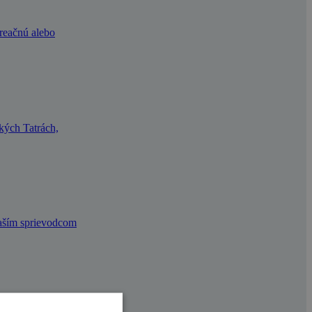
kreačnú alebo
okých Tatrách,
vaším sprievodcom