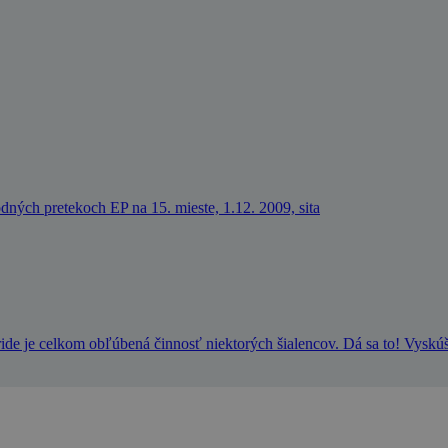
odných pretekoch EP na 15. mieste, 1.12. 2009, sita
e je celkom obľúbená činnosť niektorých šialencov. Dá sa to! Vyskúš