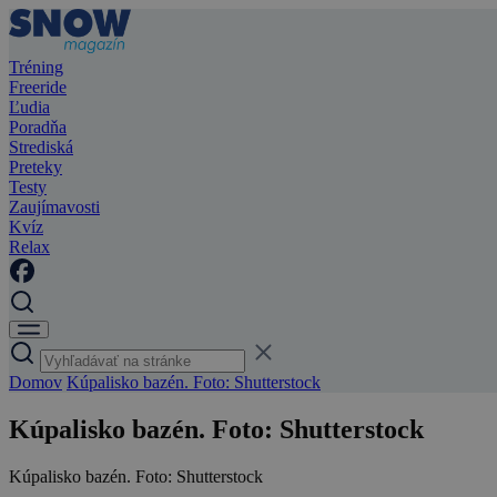
Tréning
Freeride
Ľudia
Poradňa
Strediská
Preteky
Testy
Zaujímavosti
Kvíz
Relax
Domov
Kúpalisko bazén. Foto: Shutterstock
Kúpalisko bazén. Foto: Shutterstock
Kúpalisko bazén. Foto: Shutterstock