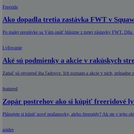
Freeride
Ako dopadla tretia zastávka FWT v Squaw
Po malej prestávke sa Vám opäť hlásime z tretej zástavky FWT. Dňa 
Lyžovanie
Aké sú podmienky a akcie v rakúskych str
Zatiaľ sú otvorené iba ľadovce. Ich zoznam a akcie v nich, prípadne n
featured
Zopár postrehov ako si kúpiť freeridové l
Plánujete si kúpiť nové prašanovky, alebo freerajdy? Ak ste v tejto ob
asides