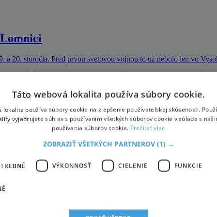
j Lomnici
9. a 20. storočia. Pred prvou svetovou vojnou to už nebolo len vo Vys
Táto webová lokalita používa súbory cookie.
 na Vaterberg
 lokalita používa súbory cookie na zlepšenie používateľskej skúsenosti. Použ
ality vyjadrujete súhlas s používaním všetkých súborov cookie v súlade s naš
vení na svahu a nádychu čerstvého zimného vzduchu sa Ötscher stáva 
používania súborov cookie.
Prečítať viac
ZOBRAZIŤ VŠETKÝCH PARTNEROV
(1) →
OTREBNÉ
VÝKONNOSŤ
CIELENIE
FUNKCIE
mka Rieschová
NÉ
 Levi na 39. mieste a nepostúpila do 2. kola. Vyhrala Nemka Maria R