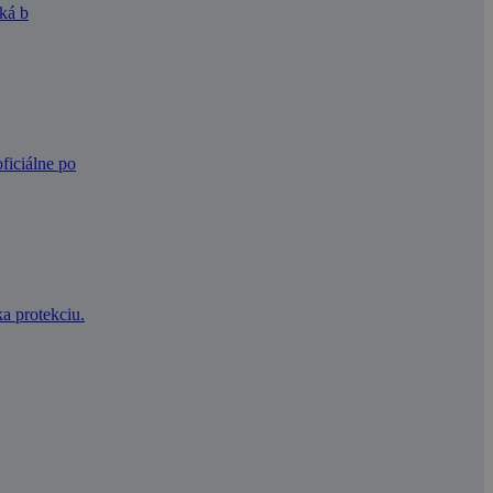
ská b
ficiálne po
a protekciu.