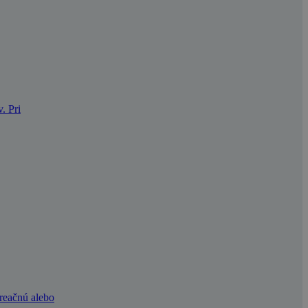
. Pri
kreačnú alebo