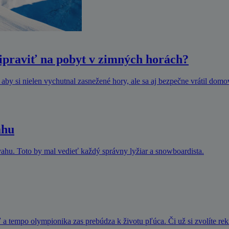
ripraviť na pobyt v zimných horách?
 aby si nielen vychutnal zasnežené hory, ale sa aj bezpečne vrátil domov
ahu
svahu. Toto by mal vedieť každý správny lyžiar a snowboardista.
a tempo olympionika zas prebúdza k životu pľúca. Či už si zvolíte re