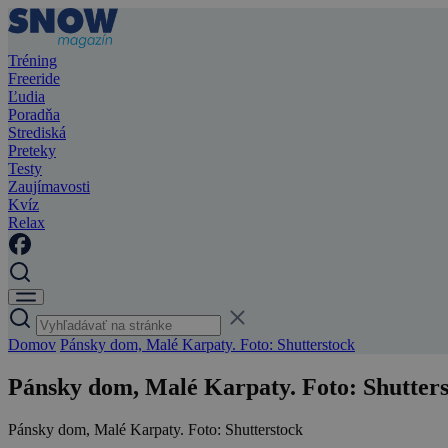
Tréning
Freeride
Ľudia
Poradňa
Strediská
Preteky
Testy
Zaujímavosti
Kvíz
Relax
Domov
Pánsky dom, Malé Karpaty. Foto: Shutterstock
Pánsky dom, Malé Karpaty. Foto: Shutter
Pánsky dom, Malé Karpaty. Foto: Shutterstock