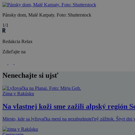
Pánsky dom, Malé Karpaty. Foto: Shutterstock
1/1
Redakcia Relax
Zdieľajte na
Nenechajte si ujsť
Zima v Rakúsku
Na vlastnej koži sme zažili alpský región 
Miesto, kde sa lyžovačka mení na nezabudnuteľný zážitok. Štyri dni v
Cestovanie