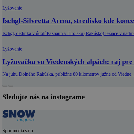
Lyžovanie
Ischgl-Silvretta Arena, stredisko kde konc
Ischgl, dedinka v údolí Paznaun v Tirolsku (Rakúsko) ležiace v nadm
Lyžovanie
Lyžovačka vo Viedenských alpách: raj pre
Na juhu Dolného Rakúska, približne 80 kilometrov južne od Viedne, 
Sledujte nás na instagrame
Sportmedia s.r.o