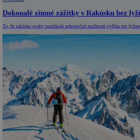
Dokonalé zimné zážitky v Rakúsku bez lyž
To, že rakúske svahy ponúkajú nekonečné možnosti vyžitia pre lyžia