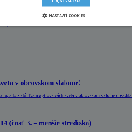
PRIJAŤ VŠETKO
ko, ktoré privíta Svetový pohár
NASTAVIŤ COOKIES
i výlet do talianskeho mesta Tarvisio, stredisko Monte Lussari. Je to ma
sveta v obrovskom slalome!
ilu, a to zlatú! Na majstrovstvách sveta v obrovskom slalome obsadila
4 (časť 3. – menšie strediská)