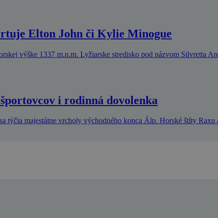
ertuje Elton John či Kylie Minogue
orskej výške 1337 m.n.m. Lyžiarske stredisko pod názvom Silvretta Ar
 športovcov i rodinná dovolenka
sa týčia majestátne vrcholy východného konca Álp. Horské štíty Raxu