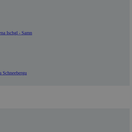
ena Ischgl - Samn
 a Schneebergu