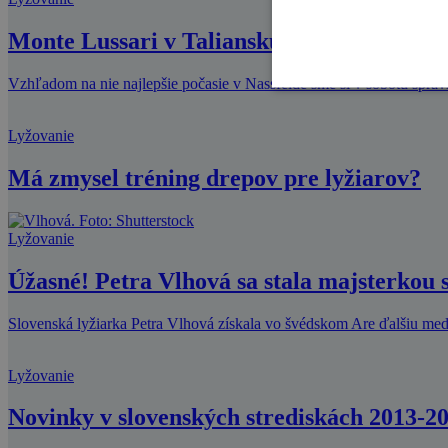
Monte Lussari v Taliansku: maličké stredis
Vzhľadom na nie najlepšie počasie v Nassfelde sme si v sobotu spravil
Lyžovanie
Má zmysel tréning drepov pre lyžiarov?
Lyžovanie
Úžasné! Petra Vlhová sa stala majsterkou 
Slovenská lyžiarka Petra Vlhová získala vo švédskom Are ďalšiu meda
Lyžovanie
Novinky v slovenských strediskách 2013-201