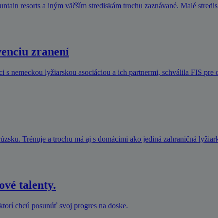
ountain resorts a iným väčším strediskám trochu zaznávané. Malé stredi
venciu zranení
 s nemeckou lyžiarskou asociáciou a ich partnermi, schválila FIS pre o
zsku. Trénuje a trochu má aj s domácimi ako jediná zahraničná lyžiark
é talenty.
orí chcú posunúť svoj progres na doske.