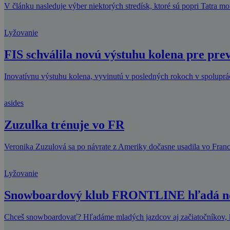
V článku nasleduje výber niektorých stredísk, ktoré sú popri Tatra m
Lyžovanie
FIS schválila novú výstuhu kolena pre pre
Inovatívnu výstuhu kolena, vyvinutú v posledných rokoch v spolupráci
asides
Zuzulka trénuje vo FR
Veronika Zuzulová sa po návrate z Ameriky dočasne usadila vo Francú
Lyžovanie
Snowboardový klub FRONTLINE hľadá nov
Chceš snowboardovať? Hľadáme mladých jazdcov aj začiatočníkov, kt