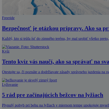
Freeride
Bezpečnosť je otázkou prípravy. Ako sa p
Každý, kto si trúfa ísť do zimného terénu, by mal urobiť všetko preto,
Kvíz
Tento kvíz vás naučí, ako sa správať na sv
Otestujte sa, či poznáte a dodržiavate zásady správneho jazdenia na 
Lyžovanie
5 rád pre začínajúcich bežcov na lyžiach
Plynulý pohyb pri behu na lyžiach v miernom tempe upokojuje myseľ 