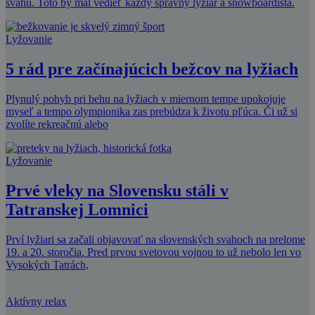
svahu. Toto by mal vedieť každý správny lyžiar a snowboardista.
Lyžovanie
5 rád pre začínajúcich bežcov na lyžiach
Plynulý pohyb pri behu na lyžiach v miernom tempe upokojuje
myseľ a tempo olympionika zas prebúdza k životu pľúca. Či už si
zvolíte rekreačnú alebo
Lyžovanie
Prvé vleky na Slovensku stáli v
Tatranskej Lomnici
Prví lyžiari sa začali objavovať na slovenských svahoch na prelome
19. a 20. storočia. Pred prvou svetovou vojnou to už nebolo len vo
Vysokých Tatrách,
Aktívny relax