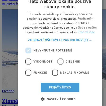
Táto webová lokalita používa
najlepšie lyžiarske zážit
súbory cookie.
Táto webová lokalita používa súbory cookie na
zlepšenie používateľskej skúsenosti. Používaním
našej webovej lokality vyjadrujete súhlas s
používaním všetkých súborov cookie v súlade s našimi
zásadami používania súborov cookie.
Prečítať viac
ZOBRAZIŤ VŠETKÝCH PARTNEROV
(1) →
NEVYHNUTNE POTREBNÉ
VÝKONNOSŤ
CIELENIE
FUNKCIE
NEKLASIFIKOVANÉ
PRIJAŤ VŠETKO
Freeride
NASTAVIŤ COOKIES
Zimná zábava v ÖTSCHER:REICHU!