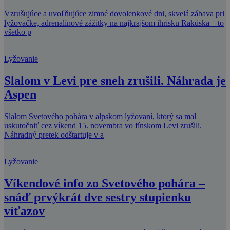
Vzrušujúce a uvoľňujúce zimné dovolenkové dni, skvelá zábava pri
lyžovačke, adrenalínové zážitky na najkrajšom ihrisku Rakúska – to
všetko p
Lyžovanie
Slalom v Levi pre sneh zrušili. Náhrada je
Aspen
Slalom Svetového pohára v alpskom lyžovaní, ktorý sa mal
uskutočniť cez víkend 15. novembra vo fínskom Levi zrušili.
Náhradný pretek odštartuje v a
Lyžovanie
Víkendové info zo Svetového pohára –
snáď prvýkrát dve sestry stupienku
víťazov