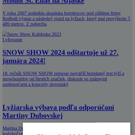
Mount St. Elias na Aljaške
V roku 2007 podnikla skupinka horolezcov pod záštitou firmy
Redbull výstup a následný zjazd na lyžiach, ktorý mal prevýšenie 5
489 metrov. Z pobrežia
Lyžovanie
SNOW SHOW 2024 odštartuje už 27.
januára 2024!
18. ročník SNOW SHOW prinesie najväčší bezplatný test lyží a
snowboardov od šiestich značiek, diskusie so známymi
osobnosťami a koncerty slovenský
Lyžiarska výbava podľa odporúčaní
Martiny Dubovskej
Martina Dubovská odporúča kvalitnú výbavu, ktorá vás
kedykoľvek podrží na svahu a postará sa o to, aby ste zažili tie