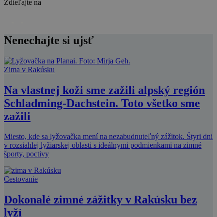
Zdieľajte na
Nenechajte si ujsť
Zima v Rakúsku
Na vlastnej koži sme zažili alpský región
Schladming-Dachstein. Toto všetko sme
zažili
Miesto, kde sa lyžovačka mení na nezabudnuteľný zážitok. Štyri dni
v rozsiahlej lyžiarskej oblasti s ideálnymi podmienkami na zimné
športy, poctivy
Cestovanie
Dokonalé zimné zážitky v Rakúsku bez
lyží