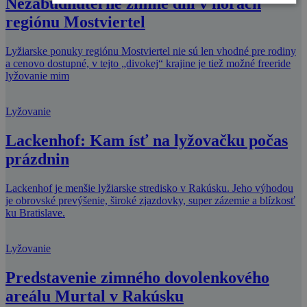
Nezabudnuteľné zimné dni v horách
regiónu Mostviertel
Lyžiarske ponuky regiónu Mostviertel nie sú len vhodné pre rodiny
a cenovo dostupné, v tejto „divokej“ krajine je tiež možné freeride
lyžovanie mim
Lyžovanie
Lackenhof: Kam ísť na lyžovačku počas
prázdnin
Lackenhof je menšie lyžiarske stredisko v Rakúsku. Jeho výhodou
je obrovské prevýšenie, široké zjazdovky, super zázemie a blízkosť
ku Bratislave.
Lyžovanie
Predstavenie zimného dovolenkového
areálu Murtal v Rakúsku