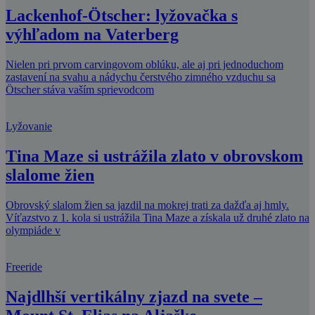
Lackenhof-Ötscher: lyžovačka s
výhľadom na Vaterberg
Nielen pri prvom carvingovom oblúku, ale aj pri jednoduchom
zastavení na svahu a nádychu čerstvého zimného vzduchu sa
Ötscher stáva vaším sprievodcom
Lyžovanie
Tina Maze si ustrážila zlato v obrovskom
slalome žien
Obrovský slalom žien sa jazdil na mokrej trati za dažďa aj hmly.
Víťazstvo z 1. kola si ustrážila Tina Maze a získala už druhé zlato na
olympiáde v
Freeride
Najdlhší vertikálny zjazd na svete –