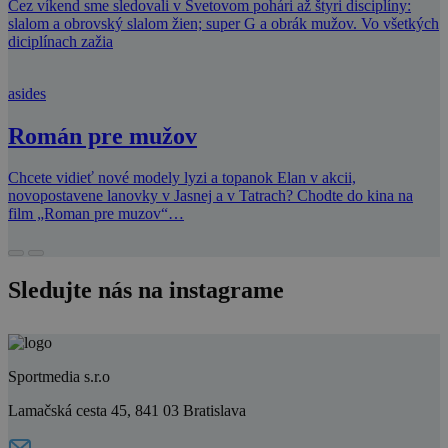
Cez víkend sme sledovali v Svetovom pohári až štyri disciplíny:
slalom a obrovský slalom žien; super G a obrák mužov. Vo všetkých
diciplínach zažia
asides
Román pre mužov
Chcete vidieť nové modely lyzi a topanok Elan v akcii,
novopostavene lanovky v Jasnej a v Tatrach? Chodte do kina na
film „Roman pre muzov“…
Sledujte nás na instagrame
Sportmedia s.r.o
Lamačská cesta 45, 841 03 Bratislava