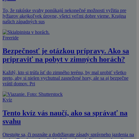
To, že rakúske svahy ponúkajú nekonečné možnosti vyžitia pre
lyžiarov akejkoľvek úrovne, všetci veľmi dobre vieme. Krajina
našich západných sus
Freeride
Bezpečnosť je otázkou prípravy. Ako sa
pripraviť na pobyt v zimných horách?
Každý, kto si trúfa ísť do zimného terénu, by mal urobiť všetko
preto, aby si nielen vychutnal zasnežené hory, ale sa aj bezpečne
vrátil domov. Pri
Kvíz
Tento kvíz vás naučí, ako sa správať na
svahu
Otestujte sa, či poznáte a dodržiavate zásady správneho jazdenia na