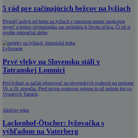
5 rád pre začínajúcich bežcov na lyžiach
Plynulý pohyb pri behu na lyžiach v miernom tempe upokojuje
myseľ a tempo olympionika zas prebúdza k životu pľúca. Či už si
zvolíte rekreačnú alebo
Lyžovanie
Prvé vleky na Slovensku stáli v
Tatranskej Lomnici
Prví lyžiari sa začali objavovať na slovenských svahoch na prelome
19. a 20. storočia. Pred prvou svetovou vojnou to už nebolo len vo
Vysokých Tatrách,
Aktívny relax
Lackenhof-Ötscher: lyžovačka s
výhľadom na Vaterberg