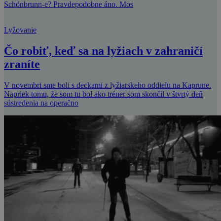
Schönbrunn-e? Pravdepodobne áno. Mos
Lyžovanie
Čo robiť, keď sa na lyžiach v zahraničí
zraníte
V novembri sme boli s deckami z lyžiarskeho oddielu na Kaprune.
Napriek tomu, že som tu bol ako tréner som skončil v štvrtý deň
sústredenia na operačno