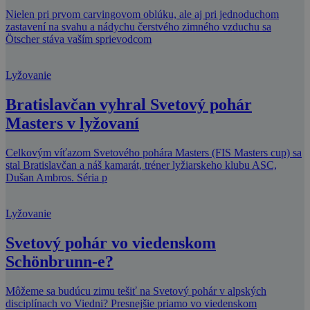
Nielen pri prvom carvingovom oblúku, ale aj pri jednoduchom
zastavení na svahu a nádychu čerstvého zimného vzduchu sa
Ötscher stáva vaším sprievodcom
Lyžovanie
Bratislavčan vyhral Svetový pohár
Masters v lyžovaní
Celkovým víťazom Svetového pohára Masters (FIS Masters cup) sa
stal Bratislavčan a náš kamarát, tréner lyžiarskeho klubu ASC,
Dušan Ambros. Séria p
Lyžovanie
Svetový pohár vo viedenskom
Schönbrunn-e?
Môžeme sa budúcu zimu tešiť na Svetový pohár v alpských
disciplínach vo Viedni? Presnejšie priamo vo viedenskom