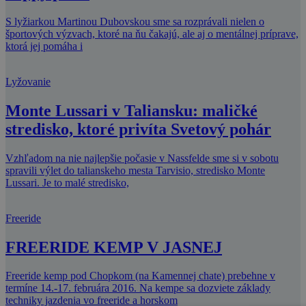
S lyžiarkou Martinou Dubovskou sme sa rozprávali nielen o
športových výzvach, ktoré na ňu čakajú, ale aj o mentálnej príprave,
ktorá jej pomáha i
Lyžovanie
Monte Lussari v Taliansku: maličké
stredisko, ktoré privíta Svetový pohár
Vzhľadom na nie najlepšie počasie v Nassfelde sme si v sobotu
spravili výlet do talianskeho mesta Tarvisio, stredisko Monte
Lussari. Je to malé stredisko,
Freeride
FREERIDE KEMP V JASNEJ
Freeride kemp pod Chopkom (na Kamennej chate) prebehne v
termíne 14.-17. februára 2016. Na kempe sa dozviete základy
techniky jazdenia vo freeride a horskom