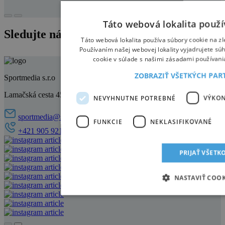
Táto webová lokalita použí
Sledujte nás na instagrame
Táto webová lokalita používa súbory cookie na zl
Používaním našej webovej lokality vyjadrujete sú
cookie v súlade s našimi zásadami používani
ZOBRAZIŤ VŠETKÝCH PA
Sportmedia s.r.o
Lamačská cesta 45, 841 03 Bratislava
NEVYHNUTNE POTREBNÉ
VÝKO
sportmedia@sportmedia.sk
FUNKCIE
NEKLASIFIKOVANÉ
+421 905 921 521
PRIJAŤ VŠETK
NASTAVIŤ COOK