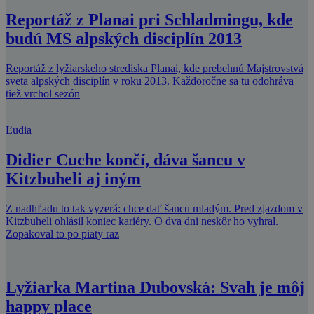
Reportáž z Planai pri Schladmingu, kde
budú MS alpských disciplín 2013
Reportáž z lyžiarskeho strediska Planai, kde prebehnú Majstrovstvá
sveta alpských disciplín v roku 2013. Každoročne sa tu odohráva
tiež vrchol sezón
Ľudia
Didier Cuche končí, dáva šancu v
Kitzbuheli aj iným
Z nadhľadu to tak vyzerá: chce dať šancu mladým. Pred zjazdom v
Kitzbuheli ohlásil koniec kariéry. O dva dni neskôr ho vyhral.
Zopakoval to po piaty raz
Lyžiarka Martina Dubovská: Svah je môj
happy place