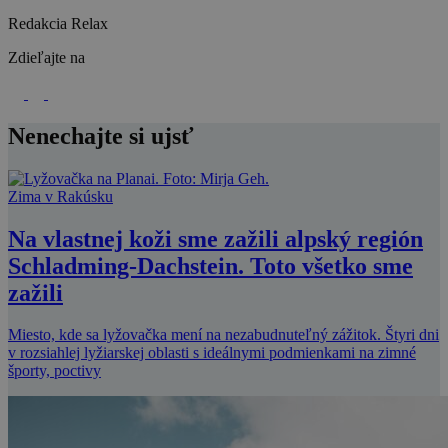
Redakcia Relax
Zdieľajte na
Nenechajte si ujsť
Zima v Rakúsku
Na vlastnej koži sme zažili alpský región
Schladming-Dachstein. Toto všetko sme
zažili
Miesto, kde sa lyžovačka mení na nezabudnuteľný zážitok. Štyri dni
v rozsiahlej lyžiarskej oblasti s ideálnymi podmienkami na zimné
športy, poctivy