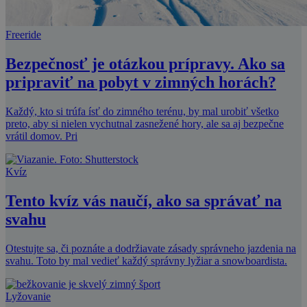
Freeride
Bezpečnosť je otázkou prípravy. Ako sa
pripraviť na pobyt v zimných horách?
Každý, kto si trúfa ísť do zimného terénu, by mal urobiť všetko
preto, aby si nielen vychutnal zasnežené hory, ale sa aj bezpečne
vrátil domov. Pri
Kvíz
Tento kvíz vás naučí, ako sa správať na
svahu
Otestujte sa, či poznáte a dodržiavate zásady správneho jazdenia na
svahu. Toto by mal vedieť každý správny lyžiar a snowboardista.
Lyžovanie