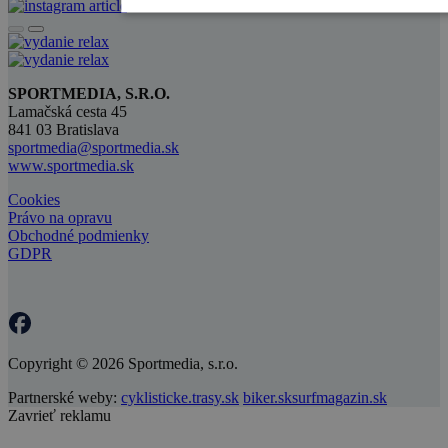
SPORTMEDIA, S.R.O.
Lamačská cesta 45
841 03 Bratislava
sportmedia@sportmedia.sk
www.sportmedia.sk
Cookies
Právo na opravu
Obchodné podmienky
GDPR
Copyright © 2026 Sportmedia, s.r.o.
Partnerské weby:
cyklisticke.trasy.sk
biker.sk
surfmagazin.sk
Zavrieť reklamu