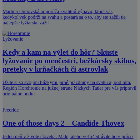
Martina Dubovská odporúča kvalitnú výbavu, ktorá vás
kedykoľvek podrží na svahu a postará sa o to, aby ste zažili tie
najlepšie lyžiarske zážit
Lyžovanie
Kedy a kam na výlet do hôr? Skúste
lyžovanie po menčestri, bežkársky skibus,
preteky v krňačkách či astrovlak
Užite si so svojimi blízkymi jarné prázdniny na svahu aj pod ním.
Región Horehronie na južnej strane Nízkych Tatier pre vás pripravil
originálne poduj
Freeride
One of those days 2 – Candide Thovex
Jeden deň v živote človeka. Málo, alebo veľa? Strávite ho v práci?