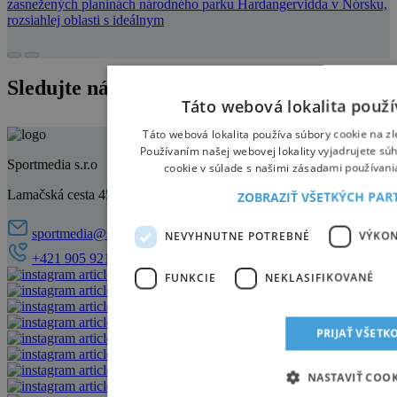
zasnežených planinách národného parku Hardangervidda v Nórsku,
rozsiahlej oblasti s ideálnym
Sledujte nás na instagrame
Táto webová lokalita použí
Táto webová lokalita používa súbory cookie na zl
Používaním našej webovej lokality vyjadrujete sú
Sportmedia s.r.o
cookie v súlade s našimi zásadami používani
Lamačská cesta 45, 841 03 Bratislava
ZOBRAZIŤ VŠETKÝCH PA
sportmedia@sportmedia.sk
NEVYHNUTNE POTREBNÉ
VÝKO
+421 905 921 521
FUNKCIE
NEKLASIFIKOVANÉ
PRIJAŤ VŠETK
NASTAVIŤ COOK