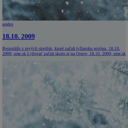
asides
18.10. 2009
Reportáže z prvých stredísk, ktoré začali lyžiarsku sezónu, 18.10.
2009, sme.sk Lyžovať začali skoro aj na Orave, 18.10. 2009, sme.sk