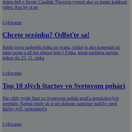
Jeden deň v živote Candide Thovexa vyzerá ako vo tomto krátkom
videu. Kto by si ne
Lyžovanie
Chcete sezónku? Odfoťte sa!
Nájdi svoju najlepšiu fotku zo svahu, pridaj ju ako komentár do
tohto postu a už len zbieraj lajky! Fotka, ktorá nazbiera najviac
lajkov do 25. 11. získa
Lyžovanie
Top 10 zlých štartov vo Svetovom pohári
Nie vždy vyjde štart vo Svetovom pohári podľa pretekárových
predstáv. Najmä vtedy ak si pri slalome zapichne paličky pred
špičky lyží, nedostatočn
Lyžovanie