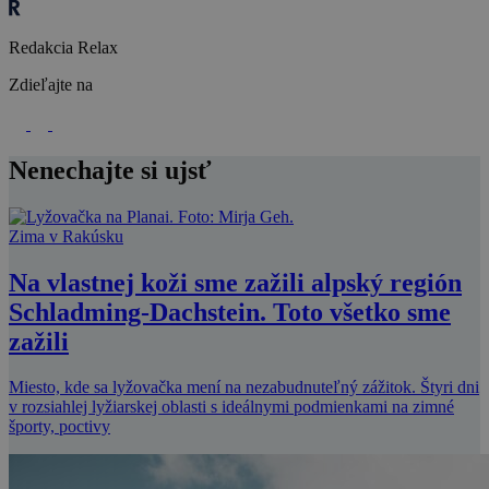
Redakcia Relax
Zdieľajte na
Nenechajte si ujsť
Zima v Rakúsku
Na vlastnej koži sme zažili alpský región
Schladming-Dachstein. Toto všetko sme
zažili
Miesto, kde sa lyžovačka mení na nezabudnuteľný zážitok. Štyri dni
v rozsiahlej lyžiarskej oblasti s ideálnymi podmienkami na zimné
športy, poctivy