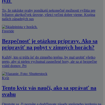
lyží
To, že rakúske svahy ponúkajú nekonečné možnosti vyžitia pre
lyžiarov akejkoľvek úrovne, všetci veľmi dobre vieme. Krajina
našich západných sus
Freeride
Bezpečnosť je otázkou prípravy. Ako sa
pripraviť na pobyt v zimných horách?
Každý, kto si trúfa ísť do zimného terénu, by mal urobiť všetko
preto, aby si nielen vychutnal zasnežené hory, ale sa aj bezpečne
vrátil domov. Pri
Kvíz
Tento kvíz vás naučí, ako sa správať na
svahu
Otestujte sa, či poznáte a dodržiavate zásady správneho jazdenia na