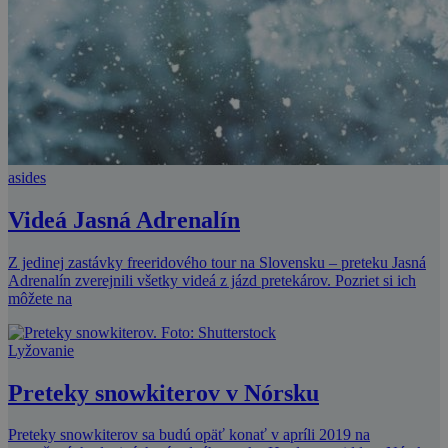
asides
Videá Jasná Adrenalín
Z jedinej zastávky freeridového tour na Slovensku – preteku Jasná
Adrenalín zverejnili všetky videá z jázd pretekárov. Pozriet si ich
môžete na
Lyžovanie
Preteky snowkiterov v Nórsku
Preteky snowkiterov sa budú opäť konať v apríli 2019 na