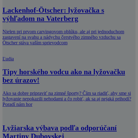
Lackenhof-Ötscher: lyžovačka s
výhľadom na Vaterberg
Nielen pri prvom carvingovom oblúku, ale aj pri jednoduchom
zastavení na svahu a nádychu čerstvého zimného vzduchu sa
Ötscher stáva vaším sprievodcom
Ľudia
Tipy horského vodcu ako na lyžovačku
bez úrazov!
Ako sa dobre pripraviť na zimné športy? Čím sa riadiť, aby sme si
lyžovanie nepokazili nehodami a čo robiť, ak sa aj nejaká prihodí?
Poradí nám hor
Lyžiarska výbava podľa odporúčaní
Martiny Dubovskej