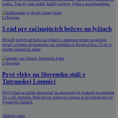
svahu. Toto by mal vedieť každý správny lyžiar a snowboardista.
Lyžovanie
5 rád pre začínajúcich bežcov na lyžiach
Plynulý pohyb pri behu na lyžiach v miernom tempe upokojuje
myseľ a tempo olympionika zas prebúdza k životu pľúca. Či už si
zvolíte rekreačnú alebo
Lyžovanie
Prvé vleky na Slovensku stáli v
Tatranskej Lomnici
Prví lyžiari sa začali objavovať na slovenských svahoch na prelome
19. a 20. storočia. Pred prvou svetovou vojnou to už nebolo len vo
Vysokých Tatrách,
Aktívny relax