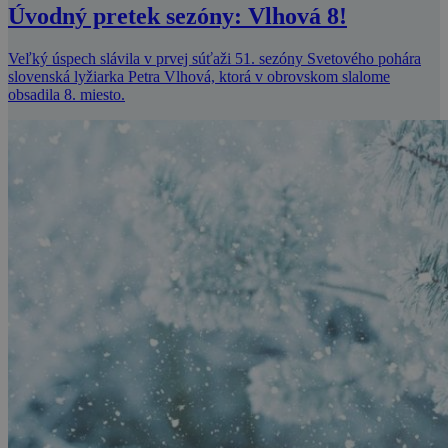
Úvodný pretek sezóny: Vlhová 8!
Veľký úspech slávila v prvej súťaži 51. sezóny Svetového pohára
slovenská lyžiarka Petra Vlhová, ktorá v obrovskom slalome
obsadila 8. miesto.