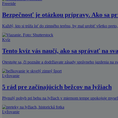
Freeride
Bezpečnosť je otázkou prípravy. Ako sa p
Každý, kto si trúfa ísť do zimného terénu, by mal urobiť všetko preto,
Kvíz
Tento kvíz vás naučí, ako sa správať na sv
Otestujte sa, či poznáte a dodržiavate zásady správneho jazdenia na 
Lyžovanie
5 rád pre začínajúcich bežcov na lyžiach
Plynulý pohyb pri behu na lyžiach v miernom tempe upokojuje myseľ 
Lyžovanie