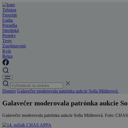
Tréning
Freeride
Ľudia
Poradňa
Strediská
Preteky
Testy
Zaujímavosti
Kvíz
Relax
Domov
Galavečer moderovala patrónka aukcie Soňa Müllerová.
Galavečer moderovala patrónka aukcie Soň
Galavečer moderovala patrónka aukcie Soňa Müllerová. Foto: CH