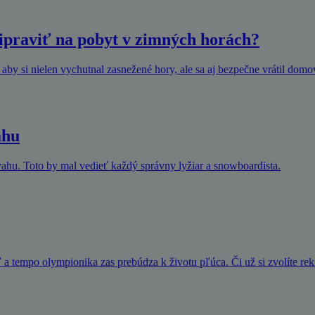
ripraviť na pobyt v zimných horách?
 aby si nielen vychutnal zasnežené hory, ale sa aj bezpečne vrátil domov
ahu
svahu. Toto by mal vedieť každý správny lyžiar a snowboardista.
a tempo olympionika zas prebúdza k životu pľúca. Či už si zvolíte re