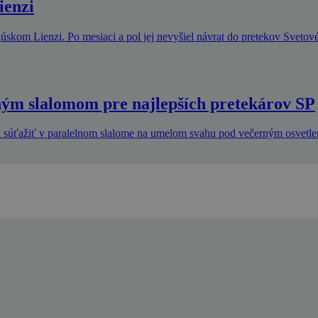
ienzi
kom Lienzi. Po mesiaci a pol jej nevyšiel návrat do pretekov Svetov
ným slalomom pre najlepších pretekárov SP
dú súťažiť v paralelnom slalome na umelom svahu pod večerným osvetl