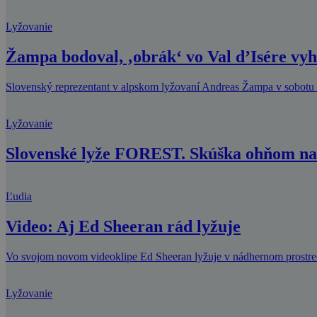
Lyžovanie
Žampa bodoval, ‚obrák‘ vo Val d’Isére vyh
Slovenský reprezentant v alpskom lyžovaní Andreas Žampa v sobotu d
Lyžovanie
Slovenské lyže FOREST. Skúška ohňom na 
Ľudia
Video: Aj Ed Sheeran rád lyžuje
Vo svojom novom videoklipe Ed Sheeran lyžuje v nádhernom prostre
Lyžovanie