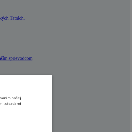
okých Tatrách,
vaším sprievodcom
ívaním našej
l Zjazd na Doraz.
imi zásadami