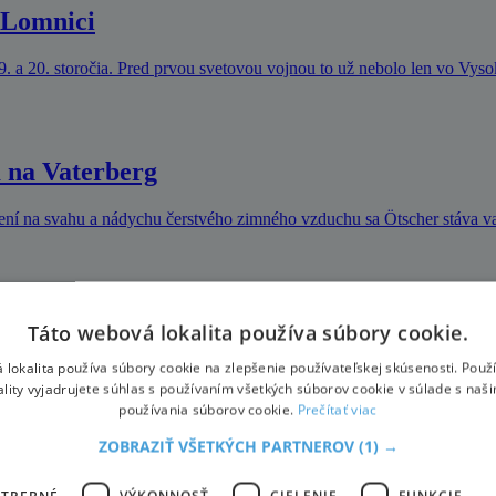
j Lomnici
9. a 20. storočia. Pred prvou svetovou vojnou to už nebolo len vo Vys
 na Vaterberg
vení na svahu a nádychu čerstvého zimného vzduchu sa Ötscher stáva 
ší má 74 rokov
Táto webová lokalita používa súbory cookie.
 lokalita používa súbory cookie na zlepšenie používateľskej skúsenosti. Použ
yžiarskeho strediska Jasná v Nízkych Tatrách na masový zjazd Red Bul
ality vyjadrujete súhlas s používaním všetkých súborov cookie v súlade s naš
používania súborov cookie.
Prečítať viac
ZOBRAZIŤ VŠETKÝCH PARTNEROV
(1) →
OTREBNÉ
VÝKONNOSŤ
CIELENIE
FUNKCIE