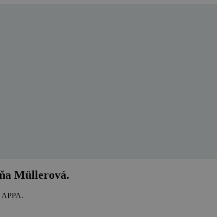
a Müllerová.
AS APPA.