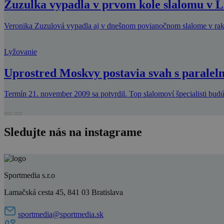
Zuzulka vypadla v prvom kole slalomu v L
Veronika Zuzulová vypadla aj v dnešnom povianočnom slalome v rakús
Lyžovanie
Uprostred Moskvy postavia svah s paralel
Termín 21. november 2009 sa potvrdil. Top slalomoví špecialisti bu
Sledujte nás na instagrame
Sportmedia s.r.o
Lamačská cesta 45, 841 03 Bratislava
sportmedia@sportmedia.sk