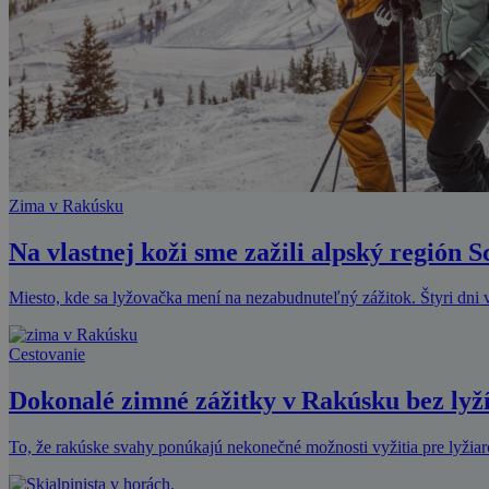
Zima v Rakúsku
Na vlastnej koži sme zažili alpský región 
Miesto, kde sa lyžovačka mení na nezabudnuteľný zážitok. Štyri dni v
Cestovanie
Dokonalé zimné zážitky v Rakúsku bez lyž
To, že rakúske svahy ponúkajú nekonečné možnosti vyžitia pre lyžia