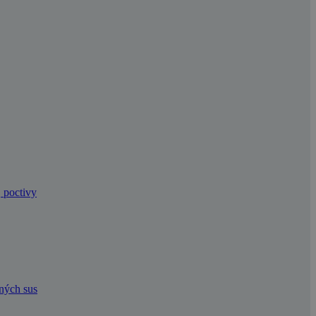
, poctivy
dných sus