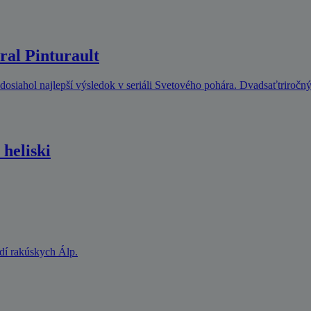
ral Pinturault
osiahol najlepší výsledok v seriáli Svetového pohára. Dvadsaťtriročn
heliski
dí rakúskych Álp.