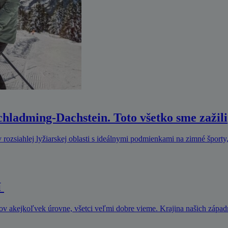
Schladming-Dachstein. Toto všetko sme zažili
 rozsiahlej lyžiarskej oblasti s ideálnymi podmienkami na zimné športy
í
rov akejkoľvek úrovne, všetci veľmi dobre vieme. Krajina našich zápa