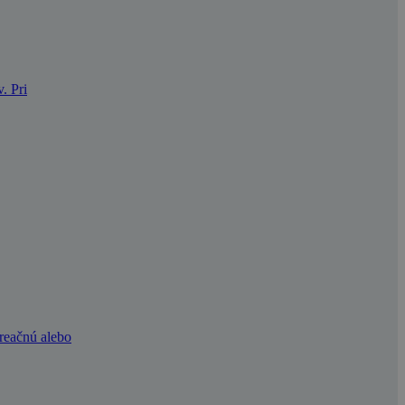
. Pri
kreačnú alebo