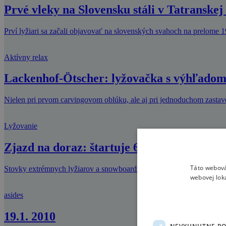
Prvé vleky na Slovensku stáli v Tatranske
Prví lyžiari sa začali objavovať na slovenských svahoch na prelome 1
Aktívny relax
Lackenhof-Ötscher: lyžovačka s výhľadom
Nielen pri prvom carvingovom oblúku, ale aj pri jednoduchom zasta
Lyžovanie
Zjazd na doraz: štartuje 620 ľudí, najstar
Táto webová
Stovky extrémnych lyžiarov a snowboardistov mieria cez víkend do l
webovej lok
asides
19.1. 2010
NEVYHNUTNE P