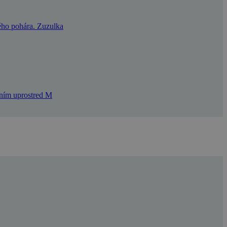
ého pohára. Zuzulka
ením uprostred M