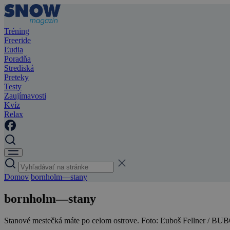
Tréning
Freeride
Ľudia
Poradňa
Strediská
Preteky
Testy
Zaujímavosti
Kvíz
Relax
Domov
bornholm—stany
bornholm—stany
Stanové mestečká máte po celom ostrove. Foto: Ľuboš Fellner / BU