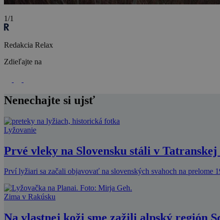
1/1
Redakcia Relax
Zdieľajte na
Nenechajte si ujsť
Lyžovanie
Prvé vleky na Slovensku stáli v Tatranske
Prví lyžiari sa začali objavovať na slovenských svahoch na prelome 1
Zima v Rakúsku
Na vlastnej koži sme zažili alpský región 