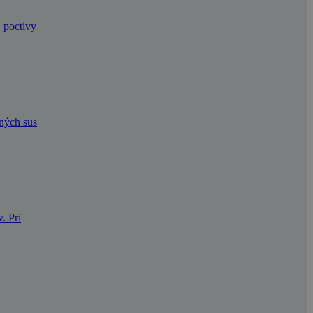
, poctivy
dných sus
. Pri