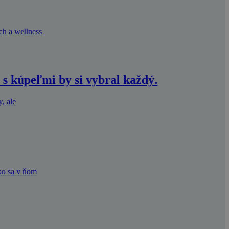
ch a wellness
s kúpeľmi by si vybral každý.
, ale
ako sa v ňom