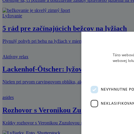
Otestujte sa, či poznáte a dodržiavate zásady správneho jazdenia na 
Lyžovanie
5 rád pre začínajúcich bežcov na lyžiach
Plynulý pohyb pri behu na lyžiach v miernom tempe upokojuje myseľ 
Táto webová
Aktívny relax
webovej lok
Lackenhof-Ötscher: lyžovačka s výhľadom
Nielen pri prvom carvingovom oblúku, ale aj pri jednoduchom zasta
NEVYHNUTNE P
asides
NEKLASIFIKOVA
Rozhovor s Veronikou Zuzulovou na Sme.
Krátky rozhovor s Veronikou Zuzulovou na Sme.sk pred utorkovým 