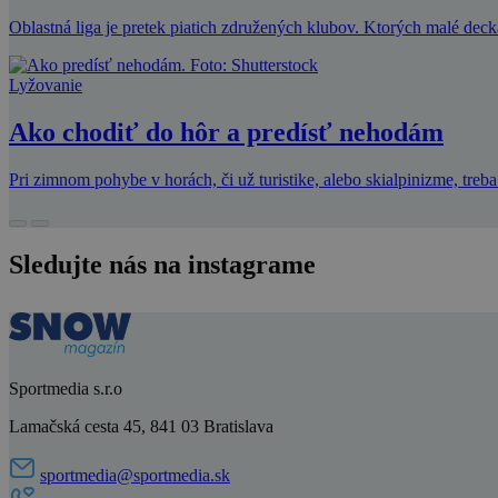
Oblastná liga je pretek piatich združených klubov. Ktorých malé deck
Lyžovanie
Ako chodiť do hôr a predísť nehodám
Pri zimnom pohybe v horách, či už turistike, alebo skialpinizme, treba
Sledujte nás na instagrame
Sportmedia s.r.o
Lamačská cesta 45, 841 03 Bratislava
sportmedia@sportmedia.sk