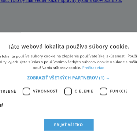
svahu. Toto by mal vedieť každý správny lyžiar a snowboardista.
a tempo olympionika zas prebúdza k životu pľúca. Či už si zvolíte re
Táto webová lokalita používa súbory cookie.
 lokalita používa súbory cookie na zlepšenie používateľskej skúsenosti. Použ
ality vyjadrujete súhlas s používaním všetkých súborov cookie v súlade s naš
používania súborov cookie.
Prečítať viac
 na Vaterberg
ZOBRAZIŤ VŠETKÝCH PARTNEROV
(1) →
vení na svahu a nádychu čerstvého zimného vzduchu sa Ötscher stáva 
OTREBNÉ
VÝKONNOSŤ
CIELENIE
FUNKCIE
NÉ
sk
PRIJAŤ VŠETKO
obrovským slalomom Svetového pohára na Semmeringu. V stredu odjaz