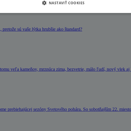
NASTAVIŤ COOKIES
, pretože sú vaše lýtka hrubšie ako štandard?
tomu veľa kameňov, mrznúca zima, bezvetrie, málo ľudí, nový vlek aj 
ome prebiehajúcej sezóny Svetového pohára. So sobotňajším 22. miest