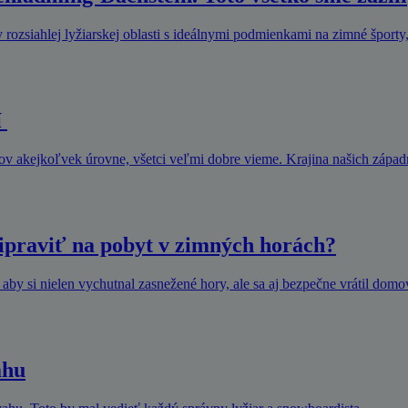
 rozsiahlej lyžiarskej oblasti s ideálnymi podmienkami na zimné športy
í
rov akejkoľvek úrovne, všetci veľmi dobre vieme. Krajina našich zápa
ripraviť na pobyt v zimných horách?
 aby si nielen vychutnal zasnežené hory, ale sa aj bezpečne vrátil domov
ahu