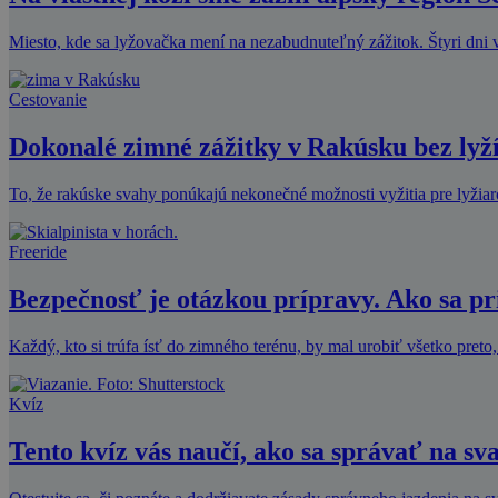
Miesto, kde sa lyžovačka mení na nezabudnuteľný zážitok. Štyri dni v
Cestovanie
Dokonalé zimné zážitky v Rakúsku bez lyž
To, že rakúske svahy ponúkajú nekonečné možnosti vyžitia pre lyžia
Freeride
Bezpečnosť je otázkou prípravy. Ako sa p
Každý, kto si trúfa ísť do zimného terénu, by mal urobiť všetko preto,
Kvíz
Tento kvíz vás naučí, ako sa správať na sv