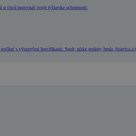
á si chcú porovnať svoje lyžiarske schopnosti.
 počítať s výraznými špecifikami. Sneh, nízke teploty, hmla, fujavica a 