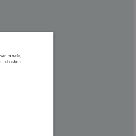
kreačnú alebo
ívaním našej
imi zásadami
vaším sprievodcom
dí Veronika slalom.