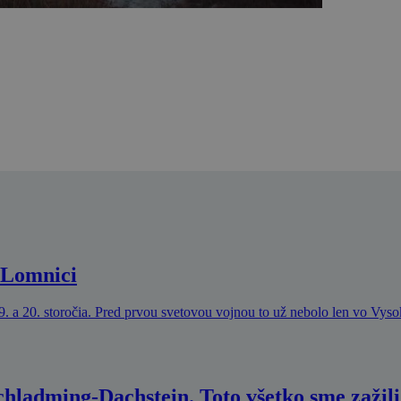
j Lomnici
9. a 20. storočia. Pred prvou svetovou vojnou to už nebolo len vo Vys
Schladming-Dachstein. Toto všetko sme zažili