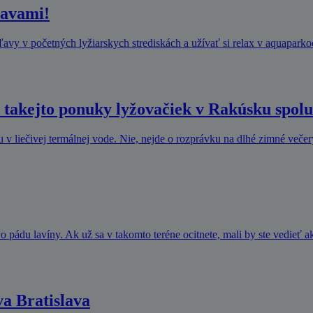
avami!
 v početných lyžiarskych strediskách a užívať si relax v aquaparko
takejto ponuky lyžovačiek v Rakúsku spolu 
u v liečivej termálnej vode. Nie, nejde o rozprávku na dlhé zimné večery
 pádu lavíny. Ak už sa v takomto teréne ocitnete, mali by ste vedieť 
va Bratislava