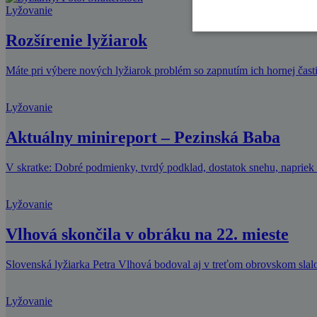
Lyžovanie
Rozšírenie lyžiarok
Máte pri výbere nových lyžiarok problém so zapnutím ich hornej časti
Lyžovanie
Aktuálny minireport – Pezinská Baba
V skratke: Dobré podmienky, tvrdý podklad, dostatok snehu, napriek 
Lyžovanie
Vlhová skončila v obráku na 22. mieste
Slovenská lyžiarka Petra Vlhová bodoval aj v treťom obrovskom slal
Lyžovanie