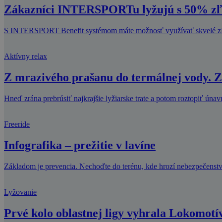
Zákazníci INTERSPORTu lyžujú s 50% zľ
S INTERSPORT Benefit systémom máte možnosť využívať skvelé zľavy
Aktívny relax
Z mrazivého prašanu do termálnej vody. Z 
Hneď zrána prebrúsiť najkrajšie lyžiarske trate a potom roztopiť únav
Freeride
Infografika – prežitie v lavíne
Základom je prevencia. Nechoďte do terénu, kde hrozí nebezpečenstvo
Lyžovanie
Prvé kolo oblastnej ligy vyhrala Lokomotí