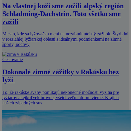
Na vlastnej koži sme zažili alpský región
Schladming-Dachstein. Toto všetko sme
zažili
Miesto, kde sa lyžovačka mení na nezabudnuteľný zážitok. Štyri dni
v rozsiahlej lyžiarskej oblasti s ideálnymi podmienkami na zimné
športy, poctivy
Cestovanie
Dokonalé zimné zážitky v Rakúsku bez
lyží
To, že rakúske svahy ponúkajú nekonečné možnosti vyžitia pre
lyžiarov akejkoľvek úrovne, všetci veľmi dobre vieme. Krajina
našich západných sus