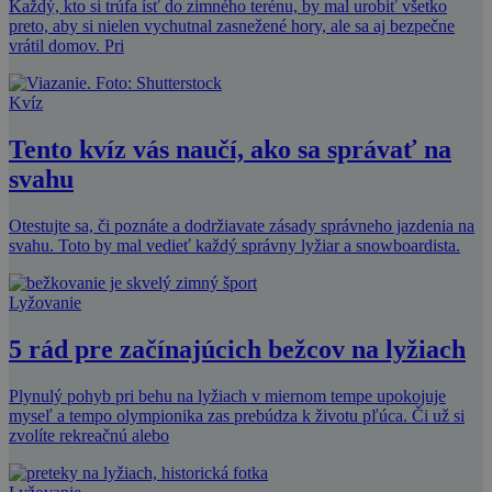
Každý, kto si trúfa ísť do zimného terénu, by mal urobiť všetko
preto, aby si nielen vychutnal zasnežené hory, ale sa aj bezpečne
vrátil domov. Pri
Kvíz
Tento kvíz vás naučí, ako sa správať na
svahu
Otestujte sa, či poznáte a dodržiavate zásady správneho jazdenia na
svahu. Toto by mal vedieť každý správny lyžiar a snowboardista.
Lyžovanie
5 rád pre začínajúcich bežcov na lyžiach
Plynulý pohyb pri behu na lyžiach v miernom tempe upokojuje
myseľ a tempo olympionika zas prebúdza k životu pľúca. Či už si
zvolíte rekreačnú alebo