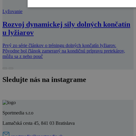
Lyžovanie
Rozvoj dynamickej sily dolných končatín
u lyžiarov
Prvý zo série článkov o tréningu dolných končatín lyžiarov.
Pôvodne bol článok zameraný na kondičnú prípravu pretekárov,
môžu sa z neho pouč
Sledujte nás na instagrame
Sportmedia s.r.o
Lamačská cesta 45, 841 03 Bratislava