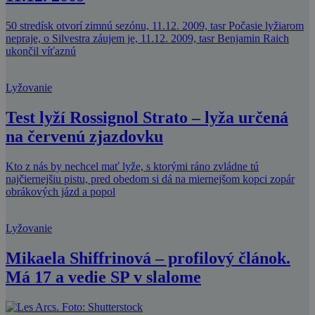
50 stredísk otvorí zimnú sezónu, 11.12. 2009, tasr Počasie lyžiarom
nepraje, o Silvestra záujem je, 11.12. 2009, tasr Benjamin Raich
ukončil víťaznú
Lyžovanie
Test lyží Rossignol Strato – lyža určená
na červenú zjazdovku
Kto z nás by nechcel mať lyže, s ktorými ráno zvládne tú
najčiernejšiu pistu, pred obedom si dá na miernejšom kopci zopár
obrákových jázd a popol
Lyžovanie
Mikaela Shiffrinová – profilový článok.
Má 17 a vedie SP v slalome