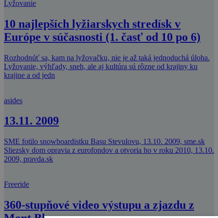
Lyžovanie
10 najlepších lyžiarskych stredísk v
Európe v súčasnosti (1. časť od 10 po 6)
Rozhodnúť sa, kam na lyžovačku, nie je až taká jednoduchá úloha.
Lyžovanie, výhľady, sneh, ale aj kultúra sú rôzne od krajiny ku
krajine a od jedn
asides
13.11. 2009
SME fotilo snowboardistku Basu Stevulovu, 13.10. 2009, sme.sk
Sliezsky dom opravia z eurofondov a otvoria ho v roku 2010, 13.10.
2009, pravda.sk
Freeride
360-stupňové video výstupu a zjazdu z