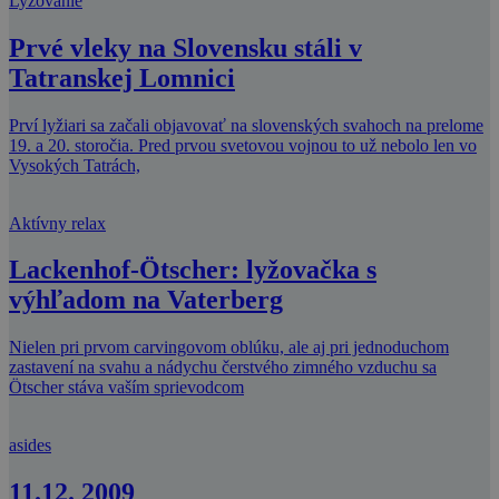
Lyžovanie
Prvé vleky na Slovensku stáli v
Tatranskej Lomnici
Prví lyžiari sa začali objavovať na slovenských svahoch na prelome
19. a 20. storočia. Pred prvou svetovou vojnou to už nebolo len vo
Vysokých Tatrách,
Aktívny relax
Lackenhof-Ötscher: lyžovačka s
výhľadom na Vaterberg
Nielen pri prvom carvingovom oblúku, ale aj pri jednoduchom
zastavení na svahu a nádychu čerstvého zimného vzduchu sa
Ötscher stáva vaším sprievodcom
asides
11.12. 2009