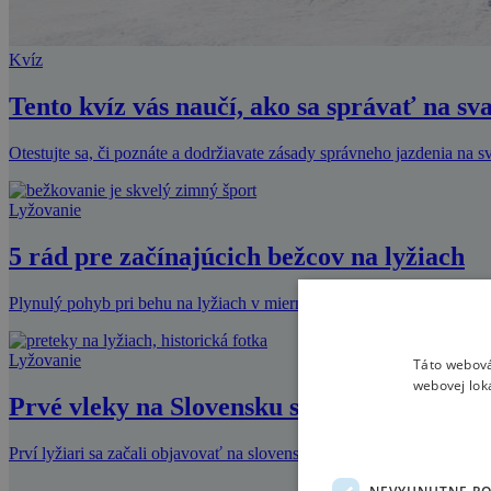
Kvíz
Tento kvíz vás naučí, ako sa správať na sv
Otestujte sa, či poznáte a dodržiavate zásady správneho jazdenia na 
Lyžovanie
5 rád pre začínajúcich bežcov na lyžiach
Plynulý pohyb pri behu na lyžiach v miernom tempe upokojuje myseľ 
Lyžovanie
Táto webová
webovej lok
Prvé vleky na Slovensku stáli v Tatranske
Prví lyžiari sa začali objavovať na slovenských svahoch na prelome 1
NEVYHNUTNE P