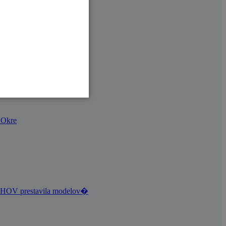
vaším sprievodcom
. Okre
NÍCHOV prestavila modelov�