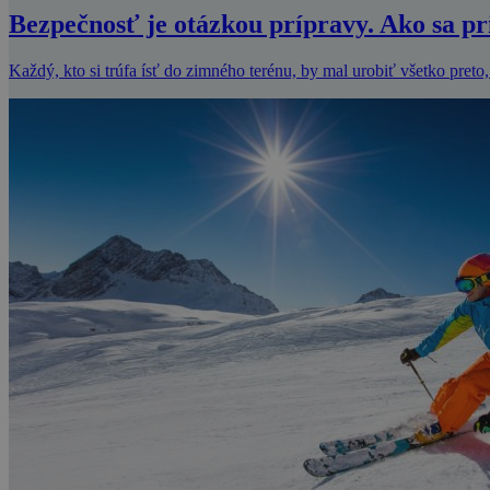
Bezpečnosť je otázkou prípravy. Ako sa p
Každý, kto si trúfa ísť do zimného terénu, by mal urobiť všetko preto,