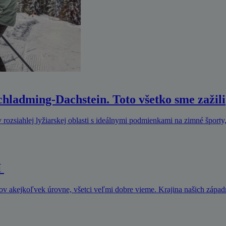
Schladming-Dachstein. Toto všetko sme zažili
 rozsiahlej lyžiarskej oblasti s ideálnymi podmienkami na zimné športy
í
rov akejkoľvek úrovne, všetci veľmi dobre vieme. Krajina našich zápa