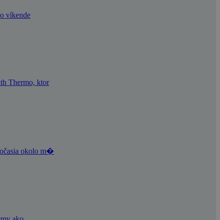
Po víkende
th Thermo, ktor
 počasia okolo m�
témy ako