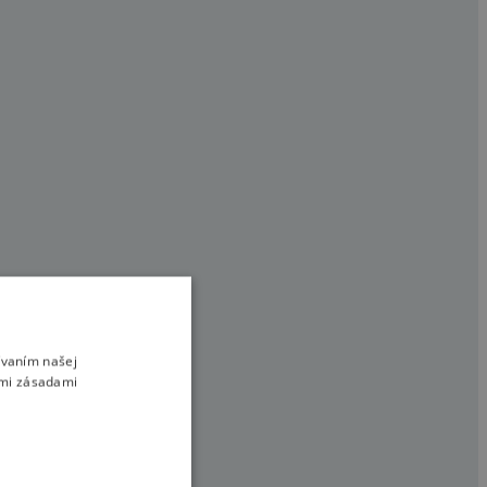
kreačnú alebo
ívaním našej
imi zásadami
okých Tatrách,