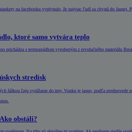
iankety na facebooku vyplynulo, že najviac ľudí sa chystá do Jasnej. 
 ktoré samo vytvára teplo
no prichádza s termoprádlom vyrobeným z revolučného materiálu Brea
úskych stredísk
tých šálkou čaju vyrážame do tmy. Vonku je jasno, podľa predpovede
 Ako obstáli?
ým systémom. Na trhu sú aktuálne tri systémy. Ak nerátame staršie sys