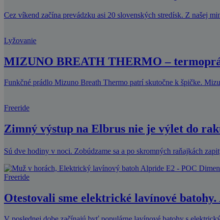
Cez víkend začína prevádzku asi 20 slovenských stredísk. Z našej min
Lyžovanie
MIZUNO BREATH THERMO – termoprádlo,
Funkčné prádlo Mizuno Breath Thermo patrí skutočne k špičke. Mizu
Freeride
Zimný výstup na Elbrus nie je výlet do rak
Sú dve hodiny v noci. Zobúdzame sa a po skromných raňajkách zapi
Freeride
Otestovali sme elektrické lavínové batohy.
V poslednej dobe začínajú byť populárne lavínové batohy s elektrick