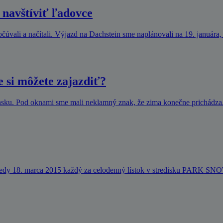
 navštíviť ľadovce
úvali a načítali. Výjazd na Dachstein sme naplánovali na 19. januára,
e si môžete zajazdiť?
nsku. Pod oknami sme mali neklamný znak, že zima konečne prichádza.
stredy 18. marca 2015 každý za celodenný lístok v stredisku PARK S