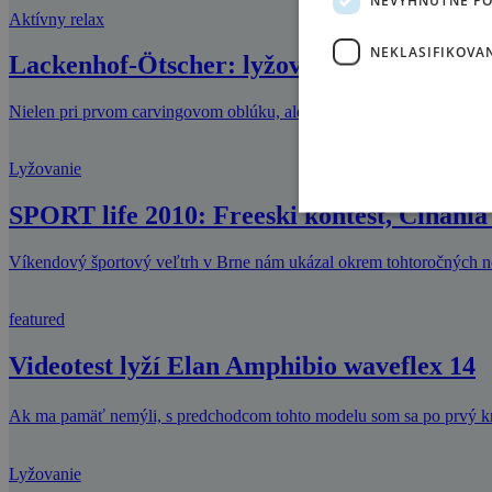
Aktívny relax
NEKLASIFIKOVA
Lackenhof-Ötscher: lyžovačka s výhľadom
Nielen pri prvom carvingovom oblúku, ale aj pri jednoduchom zasta
Lyžovanie
SPORT life 2010: Freeski kontest, Číňania 
Víkendový športový veľtrh v Brne nám ukázal okrem tohtoročných nov
featured
Videotest lyží Elan Amphibio waveflex 14
Ak ma pamäť nemýli, s predchodcom tohto modelu som sa po prvý 
Lyžovanie