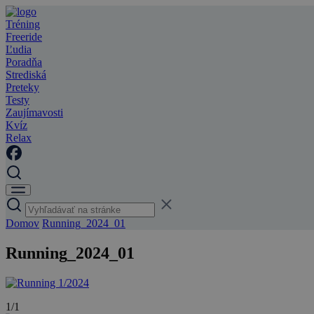
Tréning
Freeride
Ľudia
Poradňa
Strediská
Preteky
Testy
Zaujímavosti
Kvíz
Relax
Domov
Running_2024_01
Running_2024_01
1/1