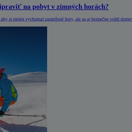
ripraviť na pobyt v zimných horách?
 aby si nielen vychutnal zasnežené hory, ale sa aj bezpečne vrátil domov