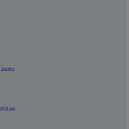
, poctivy
dných sus