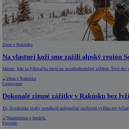
Zima v Rakúsku
Na vlastnej koži sme zažili alpský región 
Miesto, kde sa lyžovačka mení na nezabudnuteľný zážitok. Štyri dni v
Cestovanie
Dokonalé zimné zážitky v Rakúsku bez lyž
To, že rakúske svahy ponúkajú nekonečné možnosti vyžitia pre lyžia
Freeride