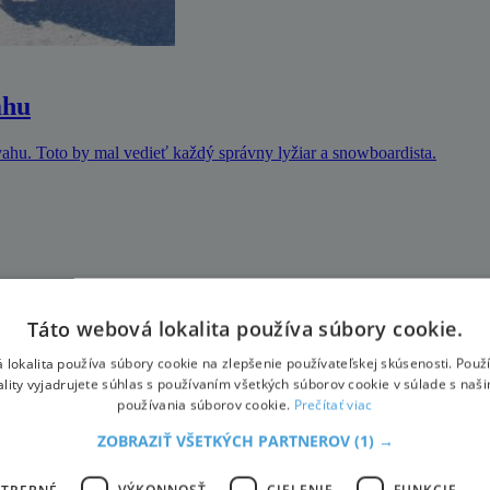
ahu
svahu. Toto by mal vedieť každý správny lyžiar a snowboardista.
a tempo olympionika zas prebúdza k životu pľúca. Či už si zvolíte re
Táto webová lokalita používa súbory cookie.
 lokalita používa súbory cookie na zlepšenie používateľskej skúsenosti. Použ
ality vyjadrujete súhlas s používaním všetkých súborov cookie v súlade s naš
j Lomnici
používania súborov cookie.
Prečítať viac
ZOBRAZIŤ VŠETKÝCH PARTNEROV
(1) →
9. a 20. storočia. Pred prvou svetovou vojnou to už nebolo len vo Vys
OTREBNÉ
VÝKONNOSŤ
CIELENIE
FUNKCIE