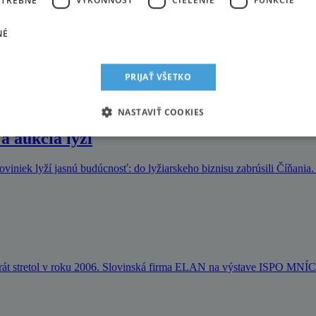
NÉ
 na Vaterberg
vení na svahu a nádychu čerstvého zimného vzduchu sa Ötscher stáva 
PRIJAŤ VŠETKO
NASTAVIŤ COOKIES
a aukcia lyží
iniek lyží jasnú budúcnosť: do lyžiarskeho biznisu zabrúsili Číňania
krát stretol v roku 2006. Slovinská firma ELAN na výstave ISPO M