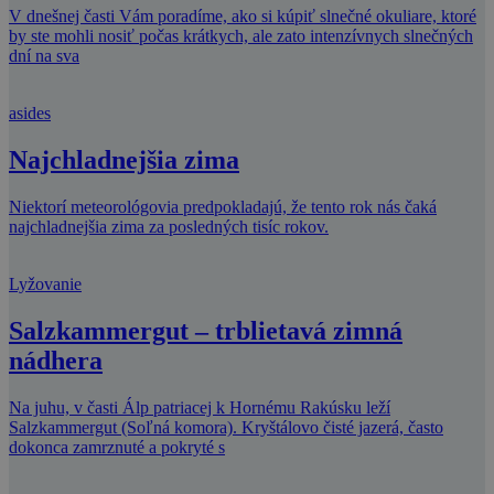
V dnešnej časti Vám poradíme, ako si kúpiť slnečné okuliare, ktoré
by ste mohli nosiť počas krátkych, ale zato intenzívnych slnečných
dní na sva
asides
Najchladnejšia zima
Niektorí meteorológovia predpokladajú, že tento rok nás čaká
najchladnejšia zima za posledných tisíc rokov.
Lyžovanie
Salzkammergut – trblietavá zimná
nádhera
Na juhu, v časti Álp patriacej k Hornému Rakúsku leží
Salzkammergut (Soľná komora). Kryštálovo čisté jazerá, často
dokonca zamrznuté a pokryté s