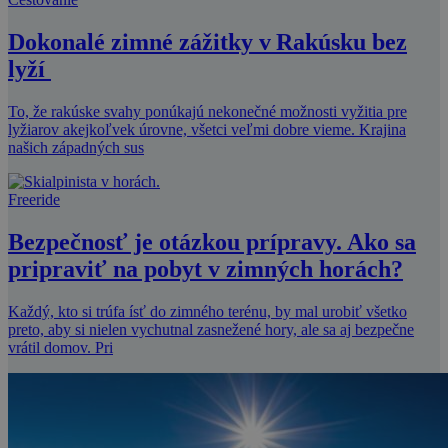
Dokonalé zimné zážitky v Rakúsku bez
lyží
To, že rakúske svahy ponúkajú nekonečné možnosti vyžitia pre
lyžiarov akejkoľvek úrovne, všetci veľmi dobre vieme. Krajina
našich západných sus
Freeride
Bezpečnosť je otázkou prípravy. Ako sa
pripraviť na pobyt v zimných horách?
Každý, kto si trúfa ísť do zimného terénu, by mal urobiť všetko
preto, aby si nielen vychutnal zasnežené hory, ale sa aj bezpečne
vrátil domov. Pri