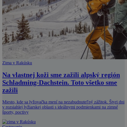
Zima v Rakúsku
Na vlastnej koži sme zažili alpský región
Schladming-Dachstein. Toto všetko sme
zažili
Miesto, kde sa lyžovačka mení na nezabudnuteľný zážitok. Štyri dni
v rozsiahlej lyžiarskej oblasti s ideálnymi podmienkami na zimné
športy, poctivy
Cestovanie