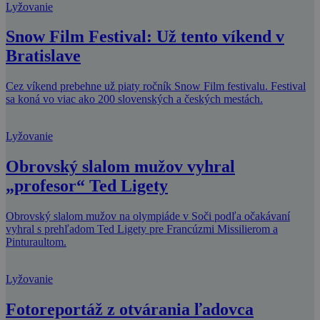
Lyžovanie
Snow Film Festival: Už tento víkend v
Bratislave
Cez víkend prebehne už piaty ročník Snow Film festivalu. Festival
sa koná vo viac ako 200 slovenských a českých mestách.
Lyžovanie
Obrovský slalom mužov vyhral
„profesor“ Ted Ligety
Obrovský slalom mužov na olympiáde v Soči podľa očakávaní
vyhral s prehľadom Ted Ligety pre Francúzmi Missilierom a
Pinturaultom.
Lyžovanie
Fotoreportáž z otvárania ľadovca