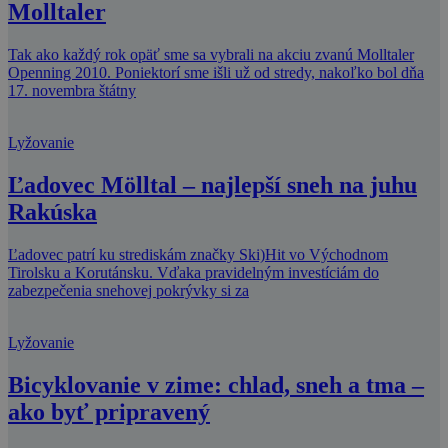
Molltaler
Tak ako každý rok opäť sme sa vybrali na akciu zvanú Molltaler
Openning 2010. Poniektorí sme išli už od stredy, nakoľko bol dňa
17. novembra štátny
Lyžovanie
Ľadovec Mölltal – najlepší sneh na juhu
Rakúska
Ľadovec patrí ku strediskám značky Ski)Hit vo Východnom
Tirolsku a Korutánsku. Vďaka pravidelným investíciám do
zabezpečenia snehovej pokrývky si za
Lyžovanie
Bicyklovanie v zime: chlad, sneh a tma –
ako byť pripravený