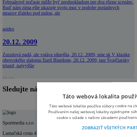
Februárové počasie môže byť predpokladom pre dva rôzne scenáre.
Buď nám zima ešte ukazuje svoju moc v podobe poriadnych
mrazov ďaleko pod nulou, ale
asides
20.12. 2009
Zuzulová padá, ale vstáva silnejšia, 20.12. 2009, sme.sk V klasike
obrovského slalomu žiaril Blardone, 20.12. 2009, tasr Švajčiarsky
triumf, najvyššie
Sledujte nás na instagrame
Táto webová lokalita použí
Táto webová lokalita používa súbory cookie na zl
Používaním našej webovej lokality vyjadrujete sú
cookie v súlade s našimi zásadami používani
Sportmedia s.r.o
ZOBRAZIŤ VŠETKÝCH PA
Lamačská cesta 45, 841 03 Bratislava