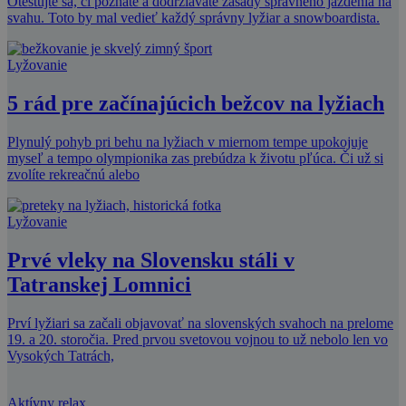
Otestujte sa, či poznáte a dodržiavate zásady správneho jazdenia na
svahu. Toto by mal vedieť každý správny lyžiar a snowboardista.
Lyžovanie
5 rád pre začínajúcich bežcov na lyžiach
Plynulý pohyb pri behu na lyžiach v miernom tempe upokojuje
myseľ a tempo olympionika zas prebúdza k životu pľúca. Či už si
zvolíte rekreačnú alebo
Lyžovanie
Prvé vleky na Slovensku stáli v
Tatranskej Lomnici
Prví lyžiari sa začali objavovať na slovenských svahoch na prelome
19. a 20. storočia. Pred prvou svetovou vojnou to už nebolo len vo
Vysokých Tatrách,
Aktívny relax