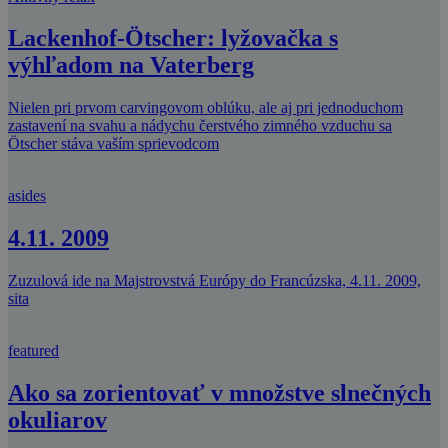
Lackenhof-Ötscher: lyžovačka s
výhľadom na Vaterberg
Nielen pri prvom carvingovom oblúku, ale aj pri jednoduchom
zastavení na svahu a nádychu čerstvého zimného vzduchu sa
Ötscher stáva vaším sprievodcom
asides
4.11. 2009
Zuzulová ide na Majstrovstvá Európy do Francúzska, 4.11. 2009,
sita
featured
Ako sa zorientovať v množstve slnečných
okuliarov